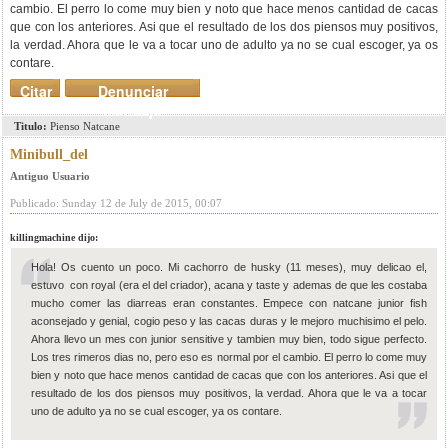
cambio. El perro lo come muy bien y noto que hace menos cantidad de cacas
que con los anteriores. Asi que el resultado de los dos piensos muy positivos,
la verdad. Ahora que le va a tocar uno de adulto ya no se cual escoger, ya os
contare.
Citar
Denunciar
mensaje
Titulo:
Pienso Natcane
Minibull_del
Antiguo Usuario
Publicado: Sunday 12 de July de 2015, 00:07
killingmachine dijo:
Hola! Os cuento un poco. Mi cachorro de husky (11 meses), muy delicao el,
estuvo con royal (era el del criador), acana y taste y ademas de que les costaba
mucho comer las diarreas eran constantes. Empece con natcane junior fish
aconsejado y genial, cogio peso y las cacas duras y le mejoro muchisimo el pelo.
Ahora llevo un mes con junior sensitive y tambien muy bien, todo sigue perfecto.
Los tres rimeros dias no, pero eso es normal por el cambio. El perro lo come muy
bien y noto que hace menos cantidad de cacas que con los anteriores. Asi que el
resultado de los dos piensos muy positivos, la verdad. Ahora que le va a tocar
uno de adulto ya no se cual escoger, ya os contare.