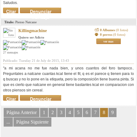
Saludos.
Citar
Denunciar
mensaje
Titulo:
Pienso Natcane
0 Albumes
(0 fotos)
Killingmachine
0 perros
(0 fotos)
Quiero ser Adicto
ver mas
27 mensajes
Publicado: Tuesday 21 de July de 2015, 13:43
"a mi acana no me fue nada bien, y unos cuantos del foro tampoco..
Preguntales a natcane cuantas kcal tiene el fit, q es el parece q tienen para lo
q buscas y no lo pone en la etiqueta, pero la composición tiene buena pinta. Si
que es cierto que natcane en general tiene bastantes kcal en comparacion con
otros piensos sin cereal.
Citar
Denunciar
mensaje
Página Anterior
1
2
3
4
5
6
7
8
9
...
Página Siguiente