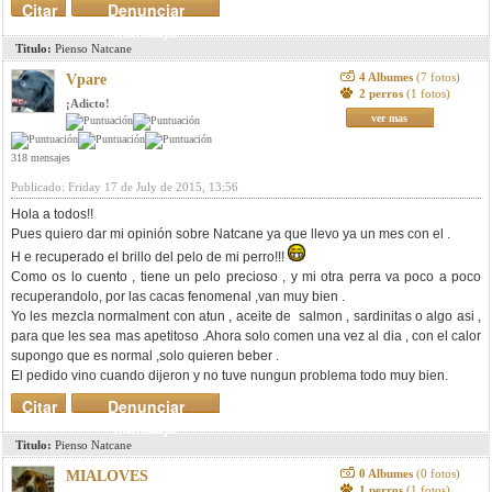
Citar
Denunciar
mensaje
Titulo:
Pienso Natcane
4 Albumes
(7 fotos)
Vpare
2 perros
(1 fotos)
¡Adicto!
ver mas
318 mensajes
Publicado: Friday 17 de July de 2015, 13:56
Hola a todos!!
Pues quiero dar mi opinión sobre Natcane ya que llevo ya un mes con el .
H e recuperado el brillo del pelo de mi perro!!!
Como os lo cuento , tiene un pelo precioso , y mi otra perra va poco a poco
recuperandolo, por las cacas fenomenal ,van muy bien .
Yo les mezcla normalment con atun , aceite de salmon , sardinitas o algo asi ,
para que les sea mas apetitoso .Ahora solo comen una vez al dia , con el calor
supongo que es normal ,solo quieren beber .
El pedido vino cuando dijeron y no tuve nungun problema todo muy bien.
Citar
Denunciar
mensaje
Titulo:
Pienso Natcane
0 Albumes
(0 fotos)
MIALOVES
1 perros
(1 fotos)