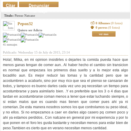
Citar
Denunciar
mensaje
Titulo:
Pienso Natcane
0 Albumes
(0 fotos)
Pepon32
0 perros
(0 fotos)
Quiero ser Adicto
ver mas
41 mensajes
Publicado: Wednesday 15 de July de 2015, 23:14
Hola!, Milka, en mi opinion insistirles o dejarles la comida puesta hace que
menos ganas tengan de comer aun.. Al haber hecho el cambio sin transicion
es normal que empezara los primeros dias suelto y a lo mejor esta algo
tocadillo aun. Es mejor reducir las tomas y la cantidad pero que se
acostumbren a acabarlo, sino por muy rico que sea el pienso se cansaran de
todos, y tampoco es bueno darles cada vez uno pq necesitan un tiempo para
acostumbrarse y para asimilarlo bien. .Y es preferible que los 3 o 4 dias que
tardan en acostumbrarse coman menos a tener que estar luchando siempre, o
si estan malos que es cuando mas tienen que comer pues ahi ya ni
comerian..De esta manera nosotros somos los que controlamos su peso ideal,
y no ellos. Si no empezamos a caer en darles algo casero pq comen poco y
ahi ya estamos perdidos.. Con natcane en general por mi experiencia y por lo
que ponen en el foro les gusta bastante y necesitan menos para estar bien de
peso.Tambien es cierto que en verano necesitan menos cantidad.