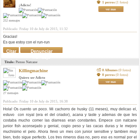
1 perros
(1 fotos)
¡Adicto!
ver mas
252 mensajes
Publicado: Friday 10 de July de 2015, 11:32
Gracias!
Es que estoy con el run-run
Citar
Denunciar
mensaje
Titulo:
Pienso Natcane
0 Albumes
(0 fotos)
Killingmachine
0 perros
(0 fotos)
Quiero ser Adicto
ver mas
27 mensajes
Publicado: Friday 10 de July de 2015, 16:38
Hola! Os cuento un poco. Mi cachorro de husky (11 meses), muy delicao el,
estuvo con royal (era el del criador), acana y taste y ademas de que les
costaba mucho comer las diarreas eran constantes. Empece con natcane
junior fish aconsejado y genial, cogio peso y las cacas duras y le mejoro
muchisimo el pelo. Ahora llevo un mes con junior sensitive y tambien muy
bien, todo sigue perfecto. Los tres rimeros dias no, pero eso es normal por el