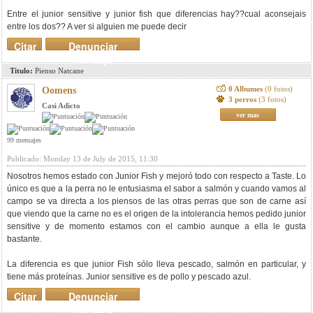
Entre el junior sensitive y junior fish que diferencias hay??cual aconsejais
entre los dos?? A ver si alguien me puede decir
Citar
Denunciar
mensaje
Titulo:
Pienso Natcane
0 Albumes
(0 fotos)
Oomens
3 perros
(3 fotos)
Casi Adicto
ver mas
99 mensajes
Publicado: Monday 13 de July de 2015, 11:30
Nosotros hemos estado con Junior Fish y mejoró todo con respecto a Taste. Lo
único es que a la perra no le entusiasma el sabor a salmón y cuando vamos al
campo se va directa a los piensos de las otras perras que son de carne así
que viendo que la carne no es el origen de la intolerancia hemos pedido junior
sensitive y de momento estamos con el cambio aunque a ella le gusta
bastante.
La diferencia es que junior Fish sólo lleva pescado, salmón en particular, y
tiene más proteínas. Junior sensitive es de pollo y pescado azul.
Citar
Denunciar
mensaje