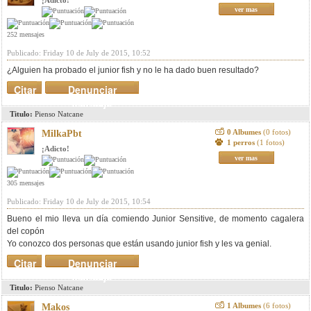
¡Adicto!
ver mas
252 mensajes
Publicado: Friday 10 de July de 2015, 10:52
¿Alguien ha probado el junior fish y no le ha dado buen resultado?
Citar
Denunciar
mensaje
Titulo:
Pienso Natcane
0 Albumes
(0 fotos)
MilkaPbt
1 perros
(1 fotos)
¡Adicto!
ver mas
305 mensajes
Publicado: Friday 10 de July de 2015, 10:54
Bueno el mio lleva un día comiendo Junior Sensitive, de momento cagalera
del copón
Yo conozco dos personas que están usando junior fish y les va genial.
Citar
Denunciar
mensaje
Titulo:
Pienso Natcane
1 Albumes
(6 fotos)
Makos