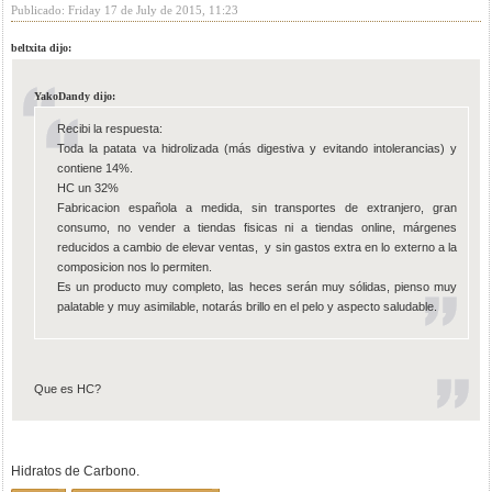
Publicado: Friday 17 de July de 2015, 11:23
beltxita dijo:
YakoDandy dijo:
Recibi la respuesta:
Toda la patata va hidrolizada (más digestiva y evitando intolerancias) y
contiene 14%.
HC un 32%
Fabricacion española a medida, sin transportes de extranjero, gran
consumo, no vender a tiendas fisicas ni a tiendas online, márgenes
reducidos a cambio de elevar ventas, y sin gastos extra en lo externo a la
composicion nos lo permiten.
Es un producto muy completo, las heces serán muy sólidas, pienso muy
palatable y muy asimilable, notarás brillo en el pelo y aspecto saludable.
Que es HC?
Hidratos de Carbono.