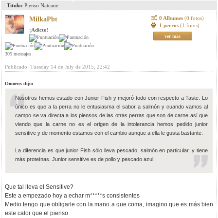
Titulo:
Pienso Natcane
0 Albumes
(0 fotos)
MilkaPbt
1 perros
(1 fotos)
¡Adicto!
ver mas
305 mensajes
Publicado: Tuesday 14 de July de 2015, 22:42
Oomens dijo:
Nosotros hemos estado con Junior Fish y mejoró todo con respecto a Taste. Lo
único es que a la perra no le entusiasma el sabor a salmón y cuando vamos al
campo se va directa a los piensos de las otras perras que son de carne así que
viendo que la carne no es el origen de la intolerancia hemos pedido junior
sensitive y de momento estamos con el cambio aunque a ella le gusta bastante.
La diferencia es que junior Fish sólo lleva pescado, salmón en particular, y tiene
más proteínas. Junior sensitive es de pollo y pescado azul.
Que tal lleva el Sensitive?
Este a empezado hoy a echar m*****s consistentes
Medio tengo que obligarle con la mano a que coma, imagino que es más bien
este calor que el pienso