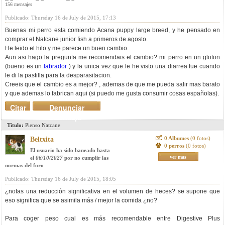
156 mensajes
Publicado: Thursday 16 de July de 2015, 17:13
Buenas mi perro esta comiendo Acana puppy large breed, y he pensado en
comprar el Natcane junior fish a primeros de agosto.
He leido el hilo y me parece un buen cambio.
Aun asi hago la pregunta me recomendais el cambio? mi perro en un gloton
(bueno es un
labrador
) y la unica vez que le he visto una diarrea fue cuando
le di la pastilla para la desparasitacion.
Creeis que el cambio es a mejor? , ademas de que me pueda salir mas barato
y que ademas lo fabrican aqui (si puedo me gusta consumir cosas españolas).
Citar
Denunciar
mensaje
Titulo:
Pienso Natcane
0 Albumes
(0 fotos)
Beltxita
0 perros
(0 fotos)
El usuario ha sido baneado hasta
ver mas
el
06/10/2027
por no cumplir las
normas del foro
Publicado: Thursday 16 de July de 2015, 18:05
¿notas una reducción significativa en el volumen de heces? se supone que
eso significa que se asimila más / mejor la comida ¿no?
Para coger peso cual es más recomendable entre Digestive Plus