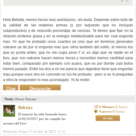
Hola Beltxita, menos heces mas asimilacion, sin duda. Depende sobre todo de
la calidad de las materias primas (y por supuesto que no incluyan
subproductos) y de reducido porcentaje de cenizas. Te tienes que fijar en la
relacion proteina grasa y en la energia metabolizable para ver cual engorda
mas. Yo que he probado unos cuantos ya creo que en terminos generales
natcane ya de por si engorda mas que otros tambien del estilo, al menos los
que yo probe antes, que no me cogia peso.Y si, es algo que se repite en el
foro, que con natcane hacen menos heces y necesitan menos cantidad para
estar bien, comparado por ejemplo con acana, que es por donde casi todos
hemos pasado. Entre los dos a mi me parece que digestive tiene que engordar
mas,aunque esos dos en concreto no los he probado, pero si se lo preguntas
a ellos te responden lo mas aconsejado. Yo te invito!
Citar
Denunciar
mensaje
Titulo:
Pienso Natcane
0 Albumes
(0 fotos)
Beltxita
0 perros
(0 fotos)
El usuario ha sido baneado hasta
ver mas
el
06/10/2027
por no cumplir las
normas del foro
Publicado: Friday 17 de July de 2015, 11:21