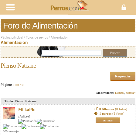
Foro de Alimentación
Página principal
/
Foros de perros
/
Alimentación
Alimentación
Pienso Natcane
Responder
Página:
8 de 40
Moderadores:
Damzel
,
sandrarf
Titulo:
Pienso Natcane
0 Albumes
(0 fotos)
MilkaPbt
1 perros
(1 fotos)
¡Adicto!
ver mas
305 mensajes