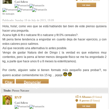
Casi Adicto
ver mas
66 mensajes
Publicado: Sunday 19 de July de 2015, 19:09
Hola, hola!, como veo que se está hablando tan bien de este pienso quisiera
hacer una pregunta.
Acana ligth & fit o natcane fit o natcane y fit 0% cereales?.
Mi perra tiene tendencia a engordar en cuanto deja de hacer ejercicio, y con
estos calores poco salimos.
Así que necesito una alternativa lo antes posible.
Vengo de gastar Natura diet de Dingo ( la verdad es que estamos muy
contentos, pero la perra al tener menos desgaste físico se me ha engordado 2
kg, a parte que hace unos 6 u 8 meses la esterilizamos).
Por cierto, alguien sabe si tienen formato más pequeño para probar?, no
quiero acabar comiendome los 15 kg ... jejeje
Citar
Denunciar
mensaje
Titulo:
Pienso Natcane
0 Albumes
(0 fotos)
RVP
0 perros
(0 fotos)
Casi Adicto
ver mas