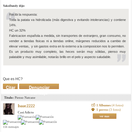
YakoDandy dijo:
Recibi la respuesta:
Toda la patata va hidrolizada (más digestiva y evitando intolerancias) y contiene
14%.
HC un 32%
Fabricacion española a medida, sin transportes de extranjero, gran consumo, no
vender a tiendas fisicas ni a tiendas online, márgenes reducidos a cambio de
elevar ventas, y sin gastos extra en lo externo a la composicion nos lo permiten.
Es un producto muy completo, las heces serán muy sólidas, pienso muy
palatable y muy asimilable, notarás brillo en el pelo y aspecto saludable.
Que es HC?
Citar
Denunciar
mensaje
Titulo:
Pienso Natcane
1 Albumes
(4 fotos)
Isaac2222
1 perros
(3 fotos)
Casi Adicto
ver mas
156 mensajes