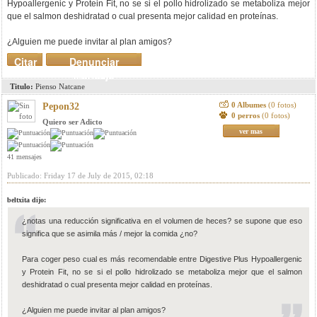
Hypoallergenic y Protein Fit, no se si el pollo hidrolizado se metaboliza mejor
que el salmon deshidratad o cual presenta mejor calidad en proteínas.
¿Alguien me puede invitar al plan amigos?
Citar
Denunciar
mensaje
Titulo:
Pienso Natcane
0 Albumes
(0 fotos)
Pepon32
0 perros
(0 fotos)
Quiero ser Adicto
ver mas
41 mensajes
Publicado: Friday 17 de July de 2015, 02:18
beltxita dijo:
¿notas una reducción significativa en el volumen de heces? se supone que eso
significa que se asimila más / mejor la comida ¿no?
Para coger peso cual es más recomendable entre Digestive Plus Hypoallergenic
y Protein Fit, no se si el pollo hidrolizado se metaboliza mejor que el salmon
deshidratad o cual presenta mejor calidad en proteínas.
¿Alguien me puede invitar al plan amigos?