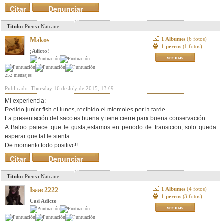
Citar
Denunciar
mensaje
Titulo:
Pienso Natcane
1 Albumes
(6 fotos)
Makos
1 perros
(1 fotos)
¡Adicto!
ver mas
252 mensajes
Publicado: Thursday 16 de July de 2015, 13:09
Mi experiencia:
Pedido junior fish el lunes, recibido el miercoles por la tarde.
La presentación del saco es buena y tiene cierre para buena conservación.
A Baloo parece que le gusta,estamos en periodo de transicion; solo queda
esperar que tal le sienta.
De momento todo positivo!!
Citar
Denunciar
mensaje
Titulo:
Pienso Natcane
1 Albumes
(4 fotos)
Isaac2222
1 perros
(3 fotos)
Casi Adicto
ver mas