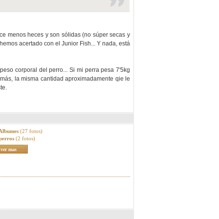
ce menos heces y son sólidas (no súper secas y
 hemos acertado con el Junior Fish... Y nada, está
o corporal del perro... Si mi perra pesa 7'5kg
o más, la misma cantidad aproximadamente qie le
te.
 Albumes
(27 fotos)
perros
(2 fotos)
ver mas