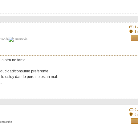
1
1 
a otra no tanto..
.
caducidad/consumo preferente.
le estoy dando pero no estan mal.
..
0
0 