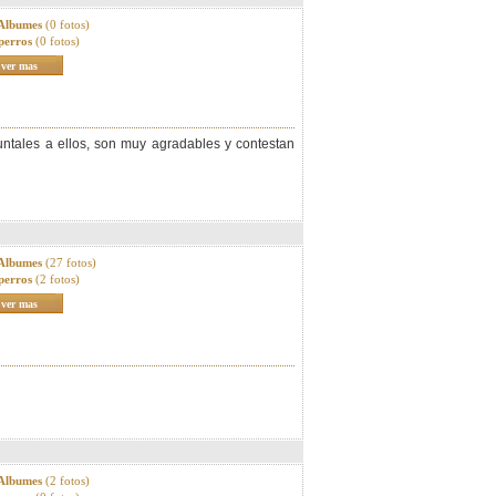
 Albumes
(0 fotos)
perros
(0 fotos)
ver mas
untales a ellos, son muy agradables y contestan
 Albumes
(27 fotos)
perros
(2 fotos)
ver mas
 Albumes
(2 fotos)