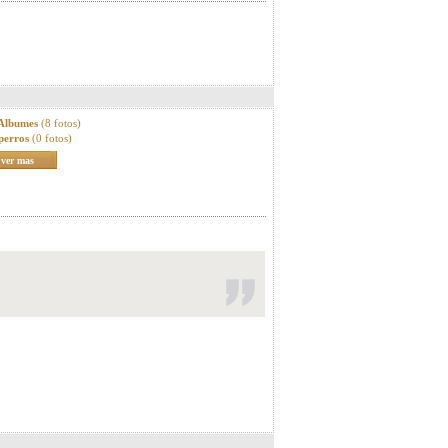
 Albumes
(8 fotos)
perros
(0 fotos)
ver mas