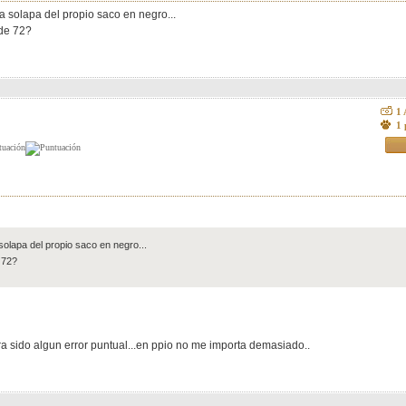
a solapa del propio saco en negro...
 de 72?
1
1 
solapa del propio saco en negro...
 72?
 sido algun error puntual...en ppio no me importa demasiado..