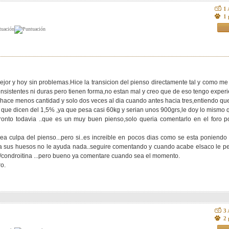
1
1 
mejor y hoy sin problemas.Hice la transicion del pienso directamente tal y como me 
sistentes ni duras pero tienen forma,no estan mal y creo que de eso tengo experie
hace menos cantidad y solo dos veces al dia cuando antes hacia tres,entiendo que
d que dicen del 1,5% ,ya que pesa casi 60kg y serian unos 900grs,le doy lo mismo q
ronto todavia ..que es un muy buen pienso,solo queria comentarlo en el foro po
a culpa del pienso...pero si..es increible en pocos dias como se esta poniend
 a sus huesos no le ayuda nada..seguire comentando y cuando acabe elsaco le p
/condroitina ...pero bueno ya comentare cuando sea el momento.
ro.
3
2 