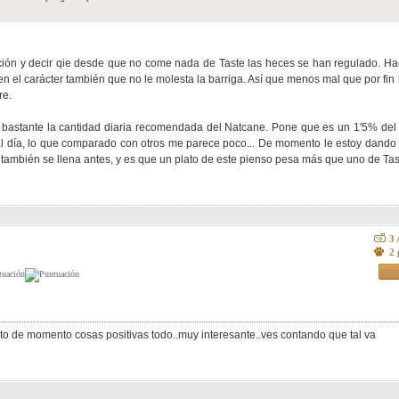
ción y decir qie desde que no come nada de Taste las heces se han regulado. Ha
en el carácter también que no le molesta la barriga. Así que menos mal que por fin
re.
stante la cantidad diaria recomendada del Natcane. Pone que es un 1'5% del pes
al día, lo que comparado con otros me parece poco... De momento le estoy dand
 también se llena antes, y es que un plato de este pienso pesa más que uno de Tas
3
2 
isto de momento cosas positivas todo..muy interesante..ves contando que tal va