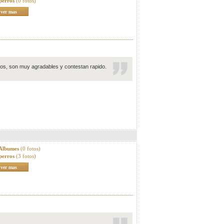
perros
(0 fotos)
ver mas
llos, son muy agradables y contestan rapido.
 Albumes
(0 fotos)
perros
(3 fotos)
ver mas