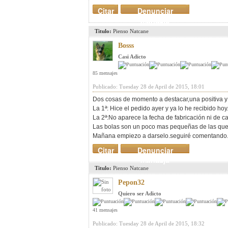
Citar
Denunciar
mensaje
Titulo:
Pienso Natcane
Bosss
Casi Adicto
85 mensajes
Publicado: Tuesday 28 de April de 2015, 18:01
Dos cosas de momento a destacar,una positiva y l
La 1ª: Hice el pedido ayer y ya lo he recibido hoy
La 2ª:No aparece la fecha de fabricación ni de 
Las bolas son un poco mas pequeñas de las que 
Mañana empiezo a darselo.seguiré comentando.
Citar
Denunciar
mensaje
Titulo:
Pienso Natcane
Pepon32
Quiero ser Adicto
41 mensajes
Publicado: Tuesday 28 de April de 2015, 18:32