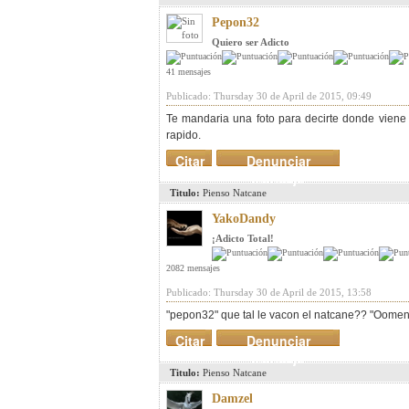
Pepon32
Quiero ser Adicto
41 mensajes
Publicado: Thursday 30 de April de 2015, 09:49
Te mandaria una foto para decirte donde viene 
rapido.
Citar
Denunciar
mensaje
Titulo:
Pienso Natcane
YakoDandy
¡Adicto Total!
2082 mensajes
Publicado: Thursday 30 de April de 2015, 13:58
"pepon32" que tal le vacon el natcane?? "Oomens
Citar
Denunciar
mensaje
Titulo:
Pienso Natcane
Damzel