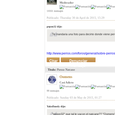
Moderador
14161 mensajes
Publicado: Thursday 30 de April de 2015, 15:29
pepon32 dijo:
Te mandaria una foto para decirte donde viene pe
http://www.perros.com/foros/general/sobre-perro
Citar
Denunciar
mensaje
Titulo:
Pienso Natcane
Oomens
Casi Adicto
99 mensajes
Publicado: Sunday 03 de May de 2015, 01:27
YakoDandy dijo:
"pepon32" que tal le vacon el natcane?? "Oomens" 