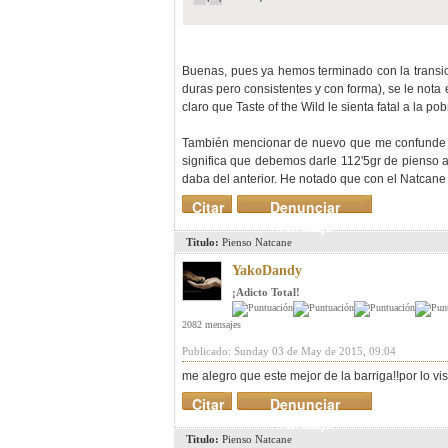
Buenas, pues ya hemos terminado con la transi
duras pero consistentes y con forma), se le nota 
claro que Taste of the Wild le sienta fatal a la pob
También mencionar de nuevo que me confunde ba
significa que debemos darle 112'5gr de pienso 
daba del anterior. He notado que con el Natcane
Citar
Denunciar
mensaje
Titulo:
Pienso Natcane
YakoDandy
¡Adicto Total!
2082 mensajes
Publicado: Sunday 03 de May de 2015, 09:04
me alegro que este mejor de la barriga!!por lo v
Citar
Denunciar
mensaje
Titulo:
Pienso Natcane