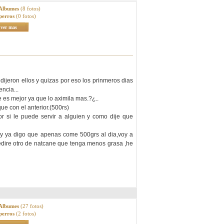
 Albumes
(8 fotos)
perros
(0 fotos)
ver mas
dijeron ellos y quizas por eso los prinmeros dias
ncia...
 es mejor ya que lo aximila mas.?¿..
ue con el anterior.(500rs)
r si le puede servir a alguien y como dije que
o y ya digo que apenas come 500grs al dia,voy a
edire otro de natcane que tenga menos grasa ,he
 Albumes
(27 fotos)
perros
(2 fotos)