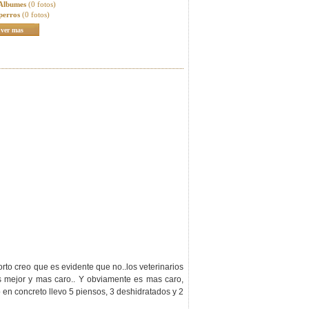
 Albumes
(0 fotos)
perros
(0 fotos)
ver mas
orto creo que es evidente que no..los veterinarios
es mejor y mas caro.. Y obviamente es mas caro,
en concreto llevo 5 piensos, 3 deshidratados y 2