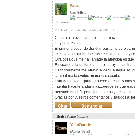
Bosss
Casi Adicto
85 mensajes
Publicado: Monday 04 de May de 2015, 11:26
Comento la evolución del junior maxi.
Hoy hace 5 dias.
El primer y segundo dia diarreas..el tercero ya 
le costo acostumbrarse.Las heces no son muy con
Otra cosa que me ha llamado la atencion es que 
En cuanto a la racion diaria no le doy la cantida
Definitivamente,me atrevo a decir aunque es p
comentaria la evolución por eso escribo.
Esta demasiado gordo ,no creo que en 5 dias se
intentar hacerle andar mas...porque se que eso
pensado en el Fit pero tiene menos glucosamina
Gracias por vuestros comentarios y saludos al fo
Citar
Denunciar
mensaje
Titulo:
Pienso Natcane
YakoDandy
¡Adicto Total!