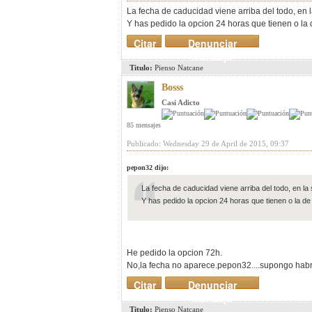
La fecha de caducidad viene arriba del todo, en l
Y has pedido la opcion 24 horas que tienen o la
Citar
Denunciar
mensaje
Titulo:
Pienso Natcane
Bosss
Casi Adicto
85 mensajes
Publicado: Wednesday 29 de April de 2015, 09:37
pepon32 dijo:
La fecha de caducidad viene arriba del todo, en la 
Y has pedido la opcion 24 horas que tienen o la de
He pedido la opcion 72h.
No,la fecha no aparece.pepon32....supongo habra
Citar
Denunciar
mensaje
Titulo:
Pienso Natcane