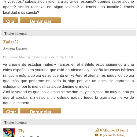
y vosotros? sabeis algun idioma a aprte del español? quereis saber alguno
aparte? sentiis rechazo en algun idioma? o teneis uno favorito? teneis
facilidad u os cuesta?
Citar
Denunciar
mensaje
Titulo:
Idiomas
Zadar52
Antiguo Usuario
Publicado: Monday 31 de August de 2015, 15:08
yo a parte de estudiar inglés y francés en el instituto estoy siguiendo a una
chica española en youtube que está en alemania y enseña las cosas básicas
(angygm es)o algo así es su cuenta en yt.Pero el alemán es muuy jodido así
que más que ponerme en serio la sigo por ver un poco sin pararme a
estudiarlo (por lo menos hasta que domine el inglés).
A mi la verdad es que los idiomas se me dan muy bien,cosa no muy buena ya
que al aprobar sin estudiar no estudio nada y luego la gramática me va de
aquella manera...
Citar
Denunciar
mensaje
Titulo:
Idiomas
0 Albumes
(3 fotos)
Fly
0 perros
(0 fotos)