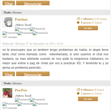
Citar
Denunciar
mensaje
Titulo:
Idiomas
1 Albumes
(110 fotos)
Patrinas
8 perros
(5 fotos)
¡Adicto Total!
ver mas
5187 mensajes
Publicado: Monday 07 de September de 2015, 16:31
no te preocupes que yo tambien tengo problemas de habla, el skype tiene
tanto chat como llamada como videollamada, si solo usamos el chat nos
bastaria, ya mas adelante cuando se nos quite la verguenza hablamos, es
mejor que entrar a pag de chats por voz a practicar XD, Y teniendo tu y yo
gema un problema parecido...
Citar
Denunciar
mensaje
Titulo:
Idiomas
0 Albumes
(0 fotos)
PewPew
1 perros
(2 fotos)
¡Adicto Total!
ver mas
4679 mensajes