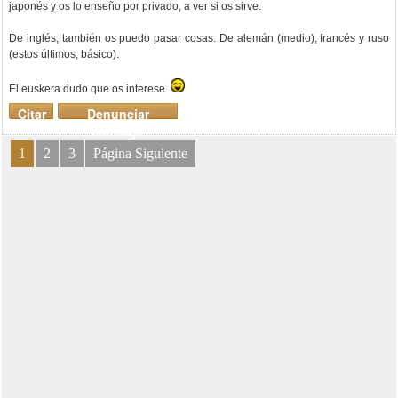
japonés y os lo enseño por privado, a ver si os sirve.
De inglés, también os puedo pasar cosas. De alemán (medio), francés y ruso
(estos últimos, básico).
El euskera dudo que os interese
Citar
Denunciar
mensaje
1
2
3
Página Siguiente