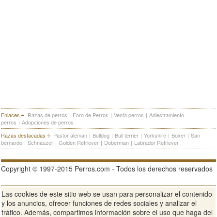
Enlaces
Razas de perros
|
Foro de Perros
|
Venta perros
|
Adiestramiento
perros
|
Adopciones de perros
Razas destacadas
Pastor alemán
|
Bulldog
|
Bull terrier
|
Yorkshire
|
Boxer
|
San
bernardo
|
Schnauzer
|
Golden Retriever
|
Doberman
|
Labrador Retriever
Copyright © 1997-2015 Perros.com - Todos los derechos reservados
Las cookies de este sitio web se usan para personalizar el contenido
Publicidad en Perros.com
|
Contacte
|
Aviso Legal
|
Política de
y los anuncios, ofrecer funciones de redes sociales y analizar el
privacidad
|
Condiciones de uso
tráfico. Además, compartimos información sobre el uso que haga del