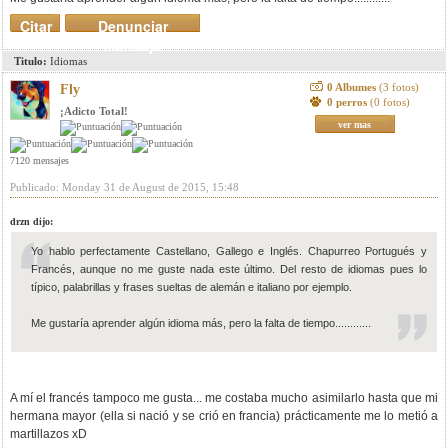
Citar
Denunciar
mensaje
Titulo:
Idiomas
0 Albumes
(3 fotos)
Fly
0 perros
(0 fotos)
¡Adicto Total!
ver mas
7120 mensajes
Publicado: Monday 31 de August de 2015, 15:48
drzn dijo:
Yo hablo perfectamente Castellano, Gallego e Inglés. Chapurreo Portugués y
Francés, aunque no me guste nada este último. Del resto de idiomas pues lo
típico, palabrillas y frases sueltas de alemán e italiano por ejemplo.
Me gustaría aprender algún idioma más, pero la falta de tiempo............
A mí el francés tampoco me gusta... me costaba mucho asimilarlo hasta que mi
hermana mayor (ella si nació y se crió en francia) prácticamente me lo metió a
martillazos xD