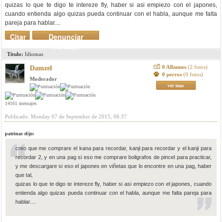
quizas lo que te digo te intereze fly, haber si asi empiezo con el japones,
cuando entienda algo quizas pueda continuar con el habla, aunque me falta
pareja para hablar....
Citar
Denunciar
mensaje
Titulo:
Idiomas
0 Albumes
(2 fotos)
Damzel
0 perros
(0 fotos)
Moderador
ver mas
14161 mensajes
Publicado: Monday 07 de September de 2015, 06:37
patrinas dijo:
creo que me comprare el kana para recordar, kanji para recordar y el kanji para
recordar 2, y en una pag si eso me comprare boligrafos de pincel para practicar,
y me descargare si eso el japones en viñetas que lo encontre en una pag, haber
que tal,
quizas lo que te digo te intereze fly, haber si asi empiezo con el japones, cuando
entienda algo quizas pueda continuar con el habla, aunque me falta pareja para
hablar....