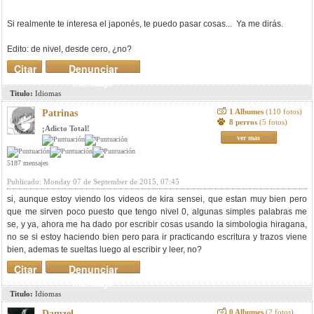
Si realmente te interesa el japonés, te puedo pasar cosas... Ya me dirás.
Edito: de nivel, desde cero, ¿no?
Citar
Denunciar
mensaje
Titulo:
Idiomas
1 Albumes
(110 fotos)
Patrinas
8 perros
(5 fotos)
¡Adicto Total!
ver mas
5187 mensajes
Publicado: Monday 07 de September de 2015, 07:45
si, aunque estoy viendo los videos de kira sensei, que estan muy bien pero
que me sirven poco puesto que tengo nivel 0, algunas simples palabras me
se, y ya, ahora me ha dado por escribir cosas usando la simbologia hiragana,
no se si estoy haciendo bien pero para ir practicando escritura y trazos viene
bien, ademas te sueltas luego al escribir y leer, no?
Citar
Denunciar
mensaje
Titulo:
Idiomas
0 Albumes
(2 fotos)
Damzel