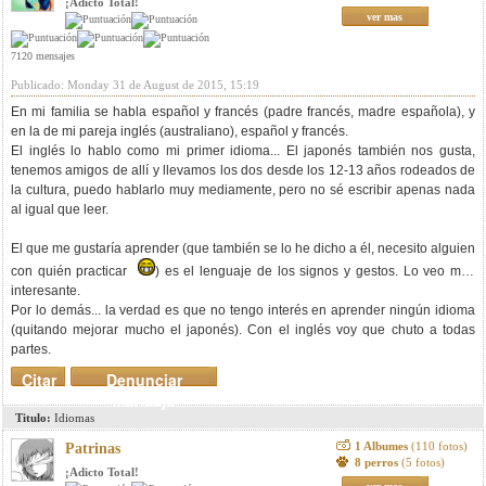
¡Adicto Total!
ver mas
7120 mensajes
Publicado: Monday 31 de August de 2015, 15:19
En mi familia se habla español y francés (padre francés, madre española), y
en la de mi pareja inglés (australiano), español y francés.
El inglés lo hablo como mi primer idioma... El japonés también nos gusta,
tenemos amigos de allí y llevamos los dos desde los 12-13 años rodeados de
la cultura, puedo hablarlo muy mediamente, pero no sé escribir apenas nada
al igual que leer.
El que me gustaría aprender (que también se lo he dicho a él, necesito alguien
con quién practicar
) es el lenguaje de los signos y gestos. Lo veo muy
interesante.
Por lo demás... la verdad es que no tengo interés en aprender ningún idioma
(quitando mejorar mucho el japonés). Con el inglés voy que chuto a todas
partes.
Citar
Denunciar
mensaje
Titulo:
Idiomas
1 Albumes
(110 fotos)
Patrinas
8 perros
(5 fotos)
¡Adicto Total!