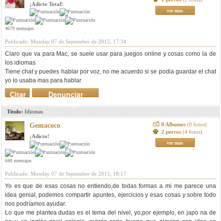
¡Adicto Total!
ver mas
4679 mensajes
Publicado: Monday 07 de September de 2015, 17:34
Claro que va para Mac, se suele usar para juegos online y cosas como la de
los idiomas
Tiene chat y puedes hablar por voz, no me acuerdo si se podia guardar el chat
yo lo usaba mas para hablar
Citar
Denunciar
mensaje
Titulo:
Idiomas
0 Albumes
(0 fotos)
Gemacoco
2 perros
(4 fotos)
¡Adicto!
ver mas
648 mensajes
Publicado: Monday 07 de September de 2015, 18:17
Yo es que de esas cosas no entiendo,de todas formas a mi me parece una
idea genial, podemos compartir apuntes, ejercicios y esas cosas y sobre todo
nos podríamos ayudar.
Lo que me plantea dudas es el tema del nivel, yo,por ejemplo, en japo na de