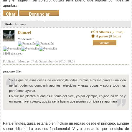
na y en inglés nivel colegio, quizás seria bueno que alguien con idea se
apuntara
Citar
Denunciar
mensaje
Titulo:
Idiomas
0 Albumes
(2 fotos)
Damzel
0 perros
(0 fotos)
Moderador
ver mas
14161 mensajes
Publicado: Monday 07 de September de 2015, 18:59
gemacoco dijo:
Yo es que de esas cosas no entiendo,de todas formas a mi me parece una idea
genial, podemos compartir apuntes, ejercicios y esas cosas y sobre todo nos
podríamos ayudar.
Lo que me plantea dudas es el tema del nivel, yo,por ejemplo, en japo na de na y
en inglés nivel colegio, quizás seria bueno que alguien con idea se apuntara
Para el inglés, quizá estaría bien incluso un repaso desde el principio, aunque
suene ridículo. La base es fundamental. Voy a buscar lo que he dicho de