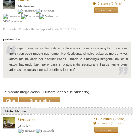
0 perros
(0 fotos)
Moderador
ver mas
14161 mensajes
Publicado: Monday 07 de September de 2015, 07:57
patrinas dijo:
si, aunque estoy viendo los videos de kira sensei, que estan muy bien pero que
me sirven poco puesto que tengo nivel 0, algunas simples palabras me se, y ya,
ahora me ha dado por escribir cosas usando la simbologia hiragana, no se si
estoy haciendo bien pero para ir practicando escritura y trazos viene bien,
ademas te sueltas luego al escribir y leer, no?
Te mando luego cosas. (Primero tengo que buscarlo).
Citar
Denunciar
mensaje
Titulo:
Idiomas
0 Albumes
(0 fotos)
Gemacoco
2 perros
(4 fotos)
¡Adicto!
ver mas