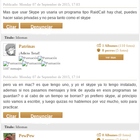
Publicado: Monday 07 de September de 2015, 17:03
Mas que usar Skype yo usaria un programa tipo RaidCall hay chat, puedes
hacer salas privadas y no pesa tanto como el skype
Citar
Denunciar
mensaje
Titulo:
Idiomas
1 Albumes
(110 fotos)
Patrinas
8 perros
(5 fotos)
¡Adicto Total!
ver mas
5187 mensajes
Publicado: Monday 07 de September de 2015, 17:14
pero va en mac? es que tengo uno, y yo el skype ya lo tengo instalado,
ademas si nos pasamos mensajes y link de ayuda en esos programas se
guardan? o al cabo de un tiempo se borran? yo prefiero skype, al principio
solo vamos a escribir, y luego quizas no hablemos por voz mucho, solo para
practicar.
Citar
Denunciar
mensaje
Titulo:
Idiomas
0 Albumes
(0 fotos)
PewPew
1 perros
(2 fotos)