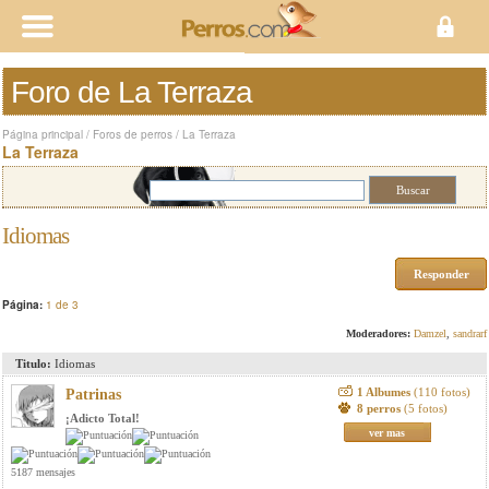
Foro de La Terraza
Página principal
/
Foros de perros
/
La Terraza
La Terraza
Idiomas
Responder
Página:
1 de 3
Moderadores:
Damzel
,
sandrarf
Titulo:
Idiomas
1 Albumes
(110 fotos)
Patrinas
8 perros
(5 fotos)
¡Adicto Total!
ver mas
5187 mensajes