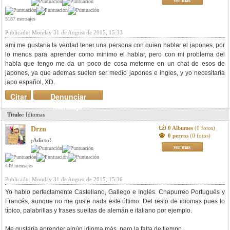
ver mas
5187 mensajes
Publicado: Monday 31 de August de 2015, 15:33
ami me gustaria la verdad tener una persona con quien hablar el japones, por
lo menos para aprender como minimo el hablar, pero con mi problema del
habla que tengo me da un poco de cosa meterme en un chat de esos de
japones, ya que ademas suelen ser medio japones e ingles, y yo necesitaria
japo español, XD.
Citar
Denunciar
mensaje
Titulo:
Idiomas
0 Albumes
(0 fotos)
Drzn
0 perros
(0 fotos)
¡Adicto!
ver mas
449 mensajes
Publicado: Monday 31 de August de 2015, 15:36
Yo hablo perfectamente Castellano, Gallego e Inglés. Chapurreo Portugués y
Francés, aunque no me guste nada este último. Del resto de idiomas pues lo
típico, palabrillas y frases sueltas de alemán e italiano por ejemplo.
Me gustaría aprender algún idioma más, pero la falta de tiempo............