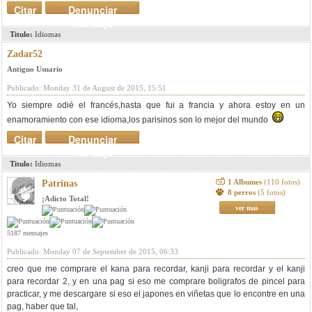
Citar
Denunciar
mensaje
Titulo:
Idiomas
Zadar52
Antiguo Usuario
Publicado: Monday 31 de August de 2015, 15:51
Yo siempre odié el francés,hasta que fui a francia y ahora estoy en un
enamoramiento con ese idioma,los parisinos son lo mejor del mundo
Citar
Denunciar
mensaje
Titulo:
Idiomas
1 Albumes
(110 fotos)
Patrinas
8 perros
(5 fotos)
¡Adicto Total!
ver mas
5187 mensajes
Publicado: Monday 07 de September de 2015, 06:33
creo que me comprare el kana para recordar, kanji para recordar y el kanji
para recordar 2, y en una pag si eso me comprare boligrafos de pincel para
practicar, y me descargare si eso el japones en viñetas que lo encontre en una
pag, haber que tal,