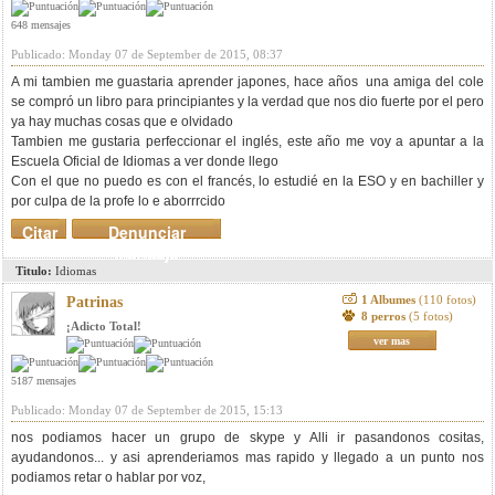
648 mensajes
Publicado: Monday 07 de September de 2015, 08:37
A mi tambien me guastaria aprender japones, hace años una amiga del cole
se compró un libro para principiantes y la verdad que nos dio fuerte por el pero
ya hay muchas cosas que e olvidado
Tambien me gustaria perfeccionar el inglés, este año me voy a apuntar a la
Escuela Oficial de Idiomas a ver donde llego
Con el que no puedo es con el francés, lo estudié en la ESO y en bachiller y
por culpa de la profe lo e aborrrcido
Citar
Denunciar
mensaje
Titulo:
Idiomas
1 Albumes
(110 fotos)
Patrinas
8 perros
(5 fotos)
¡Adicto Total!
ver mas
5187 mensajes
Publicado: Monday 07 de September de 2015, 15:13
nos podiamos hacer un grupo de skype y Alli ir pasandonos cositas,
ayudandonos... y asi aprenderiamos mas rapido y llegado a un punto nos
podiamos retar o hablar por voz,