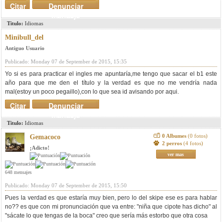
Citar
Denunciar
mensaje
Titulo:
Idiomas
Minibull_del
Antiguo Usuario
Publicado: Monday 07 de September de 2015, 15:35
Yo si es para practicar el ingles me apuntaría,me tengo que sacar el b1 este
año para que me den el título y la verdad es que no me vendría nada
mal(estoy un poco pegaillo),con lo que sea id avisando por aqui.
Citar
Denunciar
mensaje
Titulo:
Idiomas
0 Albumes
(0 fotos)
Gemacoco
2 perros
(4 fotos)
¡Adicto!
ver mas
648 mensajes
Publicado: Monday 07 de September de 2015, 15:50
Pues la verdad es que estaría muy bien, pero lo del skipe ese es para hablar
no?? es que con mi pronunciación que va entre: "niña que cipote has dicho" al
"sácate lo que tengas de la boca" creo que sería más estorbo que otra cosa