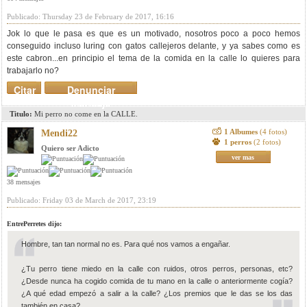
Publicado: Thursday 23 de February de 2017, 16:16
Jok lo que le pasa es que es un motivado, nosotros poco a poco hemos
conseguido incluso luring con gatos callejeros delante, y ya sabes como es
este cabron...en principio el tema de la comida en la calle lo quieres para
trabajarlo no?
Citar
Denunciar
mensaje
Titulo:
Mi perro no come en la CALLE.
1 Albumes
(4 fotos)
Mendi22
1 perros
(2 fotos)
Quiero ser Adicto
ver mas
38 mensajes
Publicado: Friday 03 de March de 2017, 23:19
EntrePerretes dijo:
Hombre, tan tan normal no es. Para qué nos vamos a engañar.
¿Tu perro tiene miedo en la calle con ruidos, otros perros, personas, etc?
¿Desde nunca ha cogido comida de tu mano en la calle o anteriormente cogía?
¿A qué edad empezó a salir a la calle? ¿Los premios que le das se los das
también en casa?