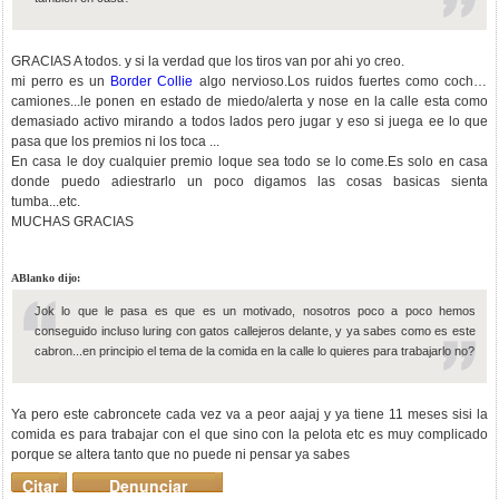
GRACIAS A todos. y si la verdad que los tiros van por ahi yo creo.
mi perro es un
Border Collie
algo nervioso.Los ruidos fuertes como coches
camiones...le ponen en estado de miedo/alerta y nose en la calle esta como
demasiado activo mirando a todos lados pero jugar y eso si juega ee lo que
pasa que los premios ni los toca ...
En casa le doy cualquier premio loque sea todo se lo come.Es solo en casa
donde puedo adiestrarlo un poco digamos las cosas basicas sienta
tumba...etc.
MUCHAS GRACIAS
ABlanko dijo:
Jok lo que le pasa es que es un motivado, nosotros poco a poco hemos
conseguido incluso luring con gatos callejeros delante, y ya sabes como es este
cabron...en principio el tema de la comida en la calle lo quieres para trabajarlo no?
Ya pero este cabroncete cada vez va a peor aajaj y ya tiene 11 meses sisi la
comida es para trabajar con el que sino con la pelota etc es muy complicado
porque se altera tanto que no puede ni pensar ya sabes
Citar
Denunciar