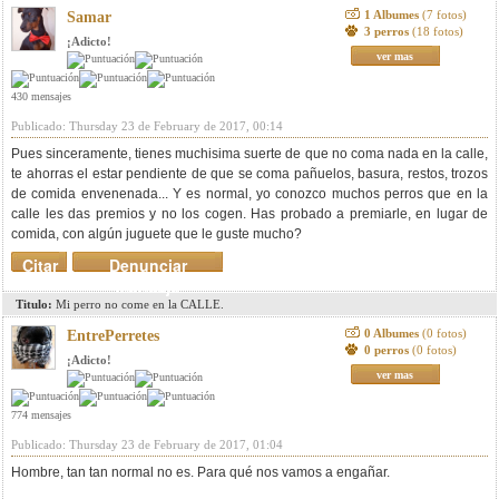
1 Albumes
(7 fotos)
Samar
3 perros
(18 fotos)
¡Adicto!
ver mas
430 mensajes
Publicado: Thursday 23 de February de 2017, 00:14
Pues sinceramente, tienes muchisima suerte de que no coma nada en la calle,
te ahorras el estar pendiente de que se coma pañuelos, basura, restos, trozos
de comida envenenada... Y es normal, yo conozco muchos perros que en la
calle les das premios y no los cogen. Has probado a premiarle, en lugar de
comida, con algún juguete que le guste mucho?
Citar
Denunciar
mensaje
Titulo:
Mi perro no come en la CALLE.
0 Albumes
(0 fotos)
EntrePerretes
0 perros
(0 fotos)
¡Adicto!
ver mas
774 mensajes
Publicado: Thursday 23 de February de 2017, 01:04
Hombre, tan tan normal no es. Para qué nos vamos a engañar.