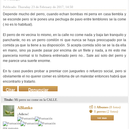
Publicado: Thursday 23 de February de 2017, 14:50
Depende mucho del perro, cuando echan bombas mi perra en casa tiembla y
se esconde pero si le pones una pechuga de pavo entre temblores se la come
( no es lo habitual).
El perro de mi vecina lo mismo, en la calle no come nada y baja tan tranquilo y
panchante, no es un perro comilón ni que nunca se haya preocupado por la
comida ya que la tiene a su disposición. Si acepta comida sólo se se la da ella
en mano, sino ya puede pasar por encima de un filete y nada, a mi esto me
pareceria normal si lo hubiera entrenado pero no... Sale así solo del perro y
me parece una suerte enorme.
En tu caso puedes probar a premiar con jueguetes o refuerzo social, pero si
obviamente el no querer comer es síntoma de un malestar entonces habrá que
encontrarlo y tratarlo.
Citar
Denunciar
mensaje
Titulo:
Mi perro no come en la CALLE.
1 Albumes
(8 fotos)
ABlanko
1 perros
(2 fotos)
¡Adicto!
ver mas
604 mensajes