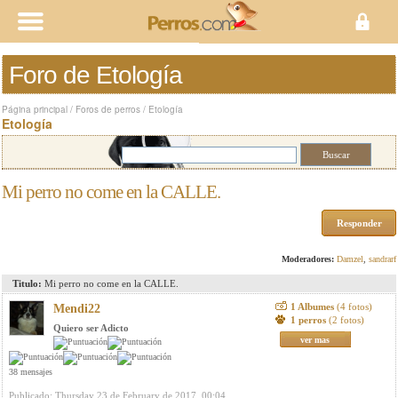
Foro de Etología
Página principal
/
Foros de perros
/
Etología
Etología
Mi perro no come en la CALLE.
Responder
Moderadores:
Damzel
,
sandrarf
Titulo:
Mi perro no come en la CALLE.
1 Albumes
(4 fotos)
Mendi22
1 perros
(2 fotos)
Quiero ser Adicto
ver mas
38 mensajes
Publicado: Thursday 23 de February de 2017, 00:04