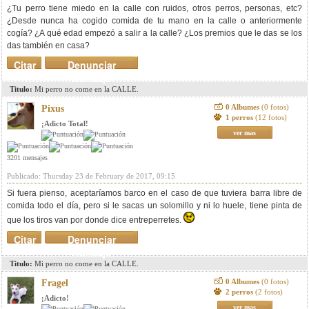
¿Tu perro tiene miedo en la calle con ruidos, otros perros, personas, etc?
¿Desde nunca ha cogido comida de tu mano en la calle o anteriormente
cogía? ¿A qué edad empezó a salir a la calle? ¿Los premios que le das se los
das también en casa?
Citar
Denunciar
mensaje
Titulo:
Mi perro no come en la CALLE.
0 Albumes
(0 fotos)
Pixus
1 perros
(12 fotos)
¡Adicto Total!
ver mas
3201 mensajes
Publicado: Thursday 23 de February de 2017, 09:15
Si fuera pienso, aceptaríamos barco en el caso de que tuviera barra libre de
comida todo el día, pero si le sacas un solomillo y ni lo huele, tiene pinta de
que los tiros van por donde dice entreperretes.
Citar
Denunciar
mensaje
Titulo:
Mi perro no come en la CALLE.
0 Albumes
(0 fotos)
Fragel
2 perros
(2 fotos)
¡Adicto!
ver mas