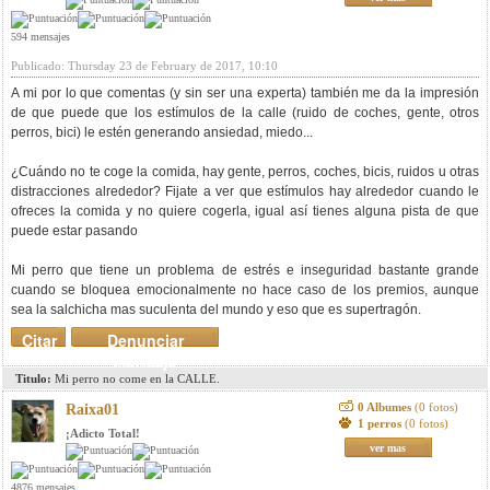
594 mensajes
Publicado: Thursday 23 de February de 2017, 10:10
A mi por lo que comentas (y sin ser una experta) también me da la impresión
de que puede que los estímulos de la calle (ruido de coches, gente, otros
perros, bici) le estén generando ansiedad, miedo...
¿Cuándo no te coge la comida, hay gente, perros, coches, bicis, ruidos u otras
distracciones alrededor? Fijate a ver que estímulos hay alrededor cuando le
ofreces la comida y no quiere cogerla, igual así tienes alguna pista de que
puede estar pasando
Mi perro que tiene un problema de estrés e inseguridad bastante grande
cuando se bloquea emocionalmente no hace caso de los premios, aunque
sea la salchicha mas suculenta del mundo y eso que es supertragón.
Citar
Denunciar
mensaje
Titulo:
Mi perro no come en la CALLE.
0 Albumes
(0 fotos)
Raixa01
1 perros
(0 fotos)
¡Adicto Total!
ver mas
4876 mensajes