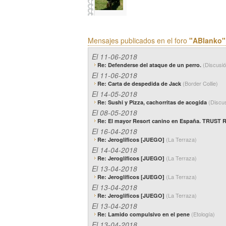
Mensajes publicados en el foro
"ABlanko"
El 11-06-2018
(Discusi
Re: Defenderse del ataque de un perro.
El 11-06-2018
(Border Collie)
Re: Carta de despedida de Jack
El 14-05-2018
(Discu
Re: Sushi y Pizza, cachorritas de acogida
El 08-05-2018
Re: El mayor Resort canino en España. TRUST 
El 16-04-2018
(La Terraza)
Re: Jeroglíficos [JUEGO]
El 14-04-2018
(La Terraza)
Re: Jeroglíficos [JUEGO]
El 13-04-2018
(La Terraza)
Re: Jeroglíficos [JUEGO]
El 13-04-2018
(La Terraza)
Re: Jeroglíficos [JUEGO]
El 13-04-2018
(Etología)
Re: Lamido compulsivo en el pene
El 13-04-2018