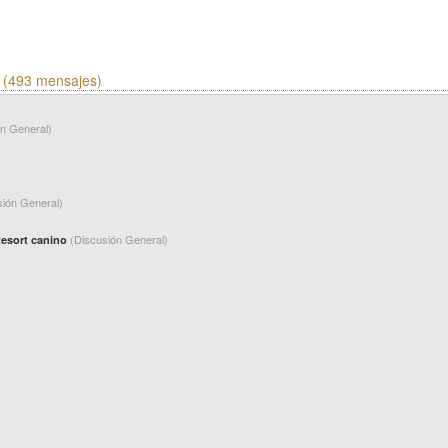
(493 mensajes)
ón General)
sión General)
(Discusión General)
Resort canino