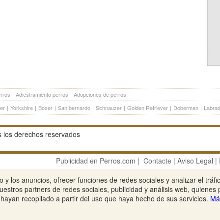
erros
|
Adiestramiento perros
|
Adopciones de perros
ier
|
Yorkshire
|
Boxer
|
San bernardo
|
Schnauzer
|
Golden Retriever
|
Doberman
|
Labrad
 los derechos reservados
Publicidad en Perros.com
|
Contacte
|
Aviso Legal
|
Ver sitio web completo
 y los anuncios, ofrecer funciones de redes sociales y analizar el tráf
estros partners de redes sociales, publicidad y análisis web, quienes
hayan recopilado a partir del uso que haya hecho de sus servicios.
Má