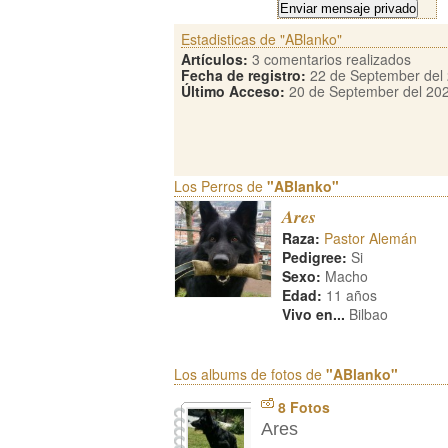
Estadisticas de "ABlanko"
Artículos:
3 comentarios realizados
Fecha de registro:
22 de September del
Último Acceso:
20 de September del 20
Los Perros de
"ABlanko"
Ares
Raza:
Pastor Alemán
Pedigree:
Si
Sexo:
Macho
Edad:
11 años
Vivo en...
Bilbao
Los albums de fotos de
"ABlanko"
8 Fotos
Ares