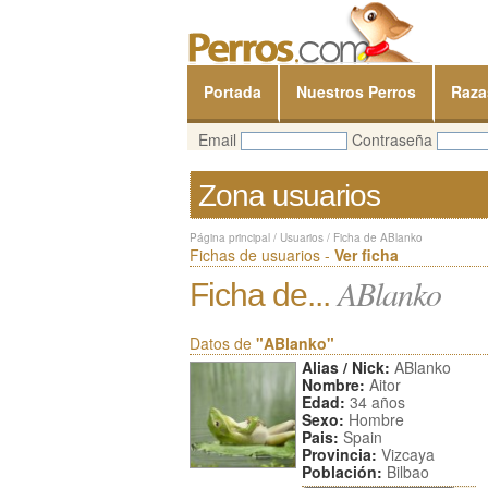
Portada
Nuestros Perros
Raza
Email
Contraseña
Zona usuarios
Página principal
/
Usuarios
/
Ficha de ABlanko
Fichas de usuarios -
Ver ficha
ABlanko
Ficha de...
Datos de
"ABlanko"
Alias / Nick:
ABlanko
Nombre:
Aitor
Edad:
34 años
Sexo:
Hombre
Pais:
Spain
Provincia:
Vizcaya
Población:
Bilbao