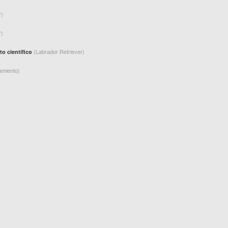
r)
r)
(Labrador Retriever)
to científico
amiento)