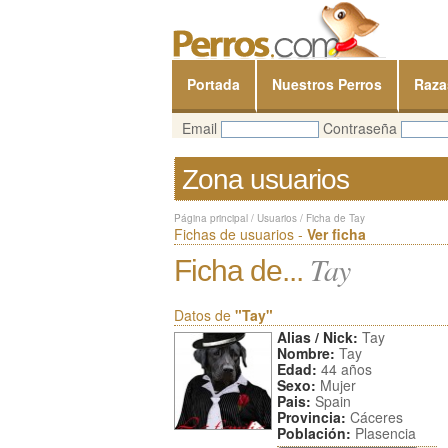
Portada
Nuestros Perros
Raza
Email
Contraseña
Zona usuarios
Página principal
/
Usuarios
/
Ficha de Tay
Fichas de usuarios -
Ver ficha
Tay
Ficha de...
Datos de
"Tay"
Alias / Nick:
Tay
Nombre:
Tay
Edad:
44 años
Sexo:
Mujer
Pais:
Spain
Provincia:
Cáceres
Población:
Plasencia