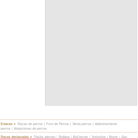
Enlaces
Razas de perros
|
Foro de Perros
|
Venta perros
|
Adiestramiento
perros
|
Adopciones de perros
Razas destacadas
Pastor alemán
|
Bulldog
|
Bull terrier
|
Yorkshire
|
Boxer
|
San