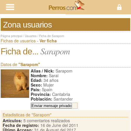
Zona usuarios
Página principal
/
Usuarios
/
Ficha de Sarapom
Fichas de usuarios -
Ver ficha
Sarapom
Ficha de...
Datos de
"Sarapom"
Alias / Nick:
Sarapom
Nombre:
Sarai
Edad:
34 años
Sexo:
Mujer
Pais:
Spain
Provincia:
Cantabria
Población:
Santander
Estadisticas de "Sarapom"
Artículos:
5 comentarios realizados
Fecha de registro:
16 de June del 2011
Último Acceso:
31 de August del 2017