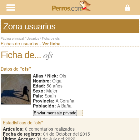
Zona usuarios
Página principal
/
Usuarios
/
Ficha de ofs
Fichas de usuarios -
Ver ficha
ofs
Ficha de...
Datos de
"ofs"
Alias / Nick:
Ofs
Nombre:
Olga
Edad:
56 años
Sexo:
Mujer
Pais:
Spain
Provincia:
A Coruña
Población:
A Baña
Estadisticas de "ofs"
Artículos:
0 comentarios realizados
Fecha de registro:
04 de October del 2015
Último Acceso:
31 de July del 2022