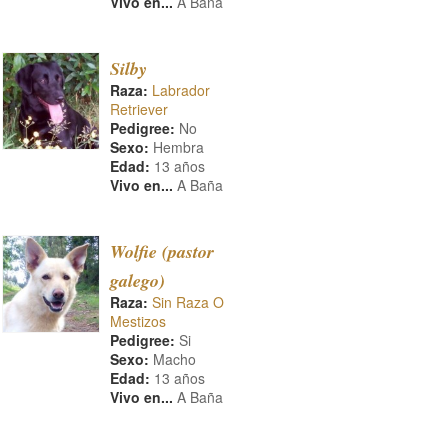
Vivo en...
A Baña
Silby
Raza:
Labrador
Retriever
Pedigree:
No
Sexo:
Hembra
Edad:
13 años
Vivo en...
A Baña
Wolfie (pastor
galego)
Raza:
Sin Raza O
Mestizos
Pedigree:
Si
Sexo:
Macho
Edad:
13 años
Vivo en...
A Baña