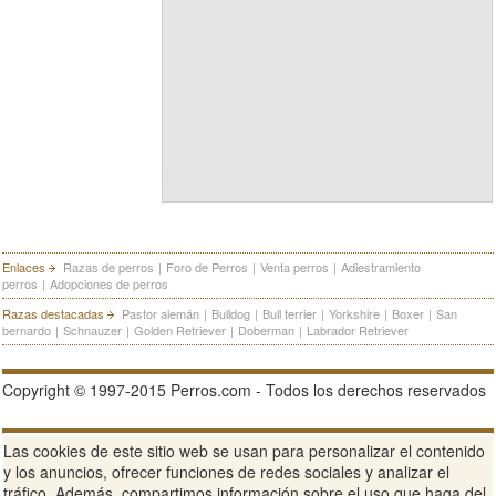
Enlaces
Razas de perros
|
Foro de Perros
|
Venta perros
|
Adiestramiento
perros
|
Adopciones de perros
Razas destacadas
Pastor alemán
|
Bulldog
|
Bull terrier
|
Yorkshire
|
Boxer
|
San
bernardo
|
Schnauzer
|
Golden Retriever
|
Doberman
|
Labrador Retriever
Copyright © 1997-2015 Perros.com - Todos los derechos reservados
Publicidad en Perros.com
|
Contacte
|
Aviso Legal
|
Política de
Las cookies de este sitio web se usan para personalizar el contenido
privacidad
|
Condiciones de uso
y los anuncios, ofrecer funciones de redes sociales y analizar el
tráfico. Además, compartimos información sobre el uso que haga del