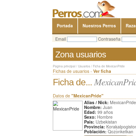
Portada
Nuestros Perros
Raza
Email
Contraseña
Zona usuarios
Página principal
/
Usuarios
/
Ficha de MexicanPride
Fichas de usuarios -
Ver ficha
MexicanPri
Ficha de...
Datos de
"MexicanPride"
Alias / Nick:
MexicanPride
Nombre:
Juan
Edad:
99 años
Sexo:
Hombre
Pais:
Uzbekistan
Provincia:
Ķoraķalpogisto
Población:
Qozonketkan