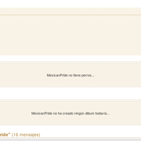
4
MexicanPride no tiene perros...
MexicanPride no ha creado ningún álbum todavía...
ride"
(16 mensajes)