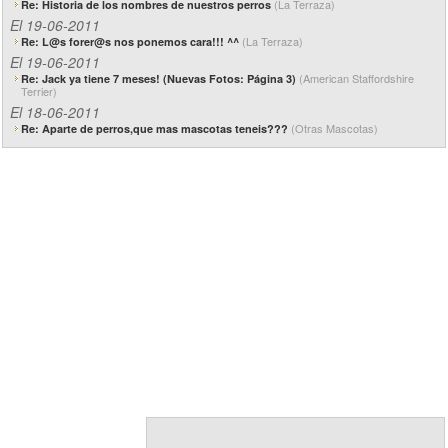
(La Terraza)
Re: Historia de los nombres de nuestros perros
El 19-06-2011
(La Terraza)
Re: L@s forer@s nos ponemos cara!!! ^^
El 19-06-2011
(American Staffordshire
Re: Jack ya tiene 7 meses! (Nuevas Fotos: Página 3)
Terrier)
El 18-06-2011
(Otras Mascotas)
Re: Aparte de perros,que mas mascotas teneis???