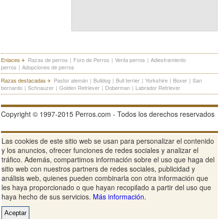
Enlaces
Razas de perros
|
Foro de Perros
|
Venta perros
|
Adiestramiento
perros
|
Adopciones de perros
Razas destacadas
Pastor alemán
|
Bulldog
|
Bull terrier
|
Yorkshire
|
Boxer
|
San
bernardo
|
Schnauzer
|
Golden Retriever
|
Doberman
|
Labrador Retriever
Copyright © 1997-2015 Perros.com - Todos los derechos reservados
Publicidad en Perros.com
|
Contacte
|
Aviso Legal
|
Política de
Las cookies de este sitio web se usan para personalizar el contenido
privacidad
|
Condiciones de uso
y los anuncios, ofrecer funciones de redes sociales y analizar el
tráfico. Además, compartimos información sobre el uso que haga del
Ver sitio web completo
sitio web con nuestros partners de redes sociales, publicidad y
análisis web, quienes pueden combinarla con otra información que
les haya proporcionado o que hayan recopilado a partir del uso que
haya hecho de sus servicios.
Más información.