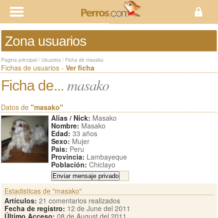
Zona usuarios
Página principal
/
Usuarios
/
Ficha de masako
Fichas de usuarios -
Ver ficha
masako
Ficha de...
Datos de
"masako"
Alias / Nick:
Masako
Nombre:
Masako
Edad:
33 años
Sexo:
Mujer
Pais:
Peru
Provincia:
Lambayeque
Población:
Chiclayo
Estadisticas de "masako"
Artículos:
21 comentarios realizados
Fecha de registro:
12 de June del 2011
Último Acceso:
08 de August del 2011