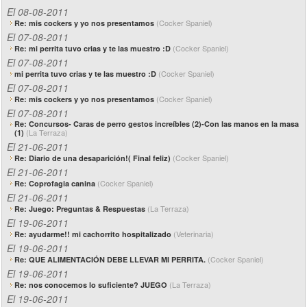
El 08-08-2011
(Cocker Spaniel)
Re: mis cockers y yo nos presentamos
El 07-08-2011
(Cocker Spaniel)
Re: mi perrita tuvo crias y te las muestro :D
El 07-08-2011
(Cocker Spaniel)
mi perrita tuvo crias y te las muestro :D
El 07-08-2011
(Cocker Spaniel)
Re: mis cockers y yo nos presentamos
El 07-08-2011
Re: Concursos- Caras de perro gestos increíbles (2)-Con las manos en la masa
(La Terraza)
(1)
El 21-06-2011
(Cocker Spaniel)
Re: Diario de una desaparición!( Final feliz)
El 21-06-2011
(Cocker Spaniel)
Re: Coprofagia canina
El 21-06-2011
(La Terraza)
Re: Juego: Preguntas & Respuestas
El 19-06-2011
(Veterinaria)
Re: ayudarme!! mi cachorrito hospitalizado
El 19-06-2011
(Cocker Spaniel)
Re: QUE ALIMENTACIÓN DEBE LLEVAR MI PERRITA.
El 19-06-2011
(La Terraza)
Re: nos conocemos lo suficiente? JUEGO
El 19-06-2011