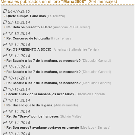
Mensajes publicados en el foro
"Maria2808"
(204 mensajes)
El 24-07-2015
(La Terraza)
Quete cumple 1 año más
El 23-12-2014
(American Pit Bull Terrier)
Re: Hola os presento a Hera!
El 12-12-2014
(La Terraza)
Re: Concurso de fotografía III
El 19-11-2014
(American Staffordshire Terrier)
Re: OS PRESENTO A SOCIO
El 18-11-2014
(Discusión General)
Re: Sacarle a las 7 de la mañana, es necesario?
El 18-11-2014
(Discusión General)
Re: Sacarle a las 7 de la mañana, es necesario?
El 18-11-2014
(Discusión General)
Re: Sacarle a las 7 de la mañana, es necesario?
El 18-11-2014
(Discusión General)
Sacarle a las 7 de la mañana, es necesario?
El 16-11-2014
(Adiestramiento)
Re: Hace lo que le da la gana.
El 16-11-2014
(Bichón Maltés)
Re: Un "Bravo" por los franceses
El 13-11-2014
(Mestizos - Sin raza)
Re: Son puros? ayudame porfavor es urgente
El 12-11-2014