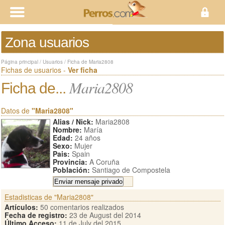
Zona usuarios
Página principal
/
Usuarios
/
Ficha de Maria2808
Fichas de usuarios -
Ver ficha
Maria2808
Ficha de...
Datos de
"Maria2808"
Alias / Nick:
Maria2808
Nombre:
María
Edad:
24 años
Sexo:
Mujer
Pais:
Spain
Provincia:
A Coruña
Población:
Santiago de Compostela
Estadisticas de "Maria2808"
Artículos:
50 comentarios realizados
Fecha de registro:
23 de August del 2014
Último Acceso:
11 de July del 2015