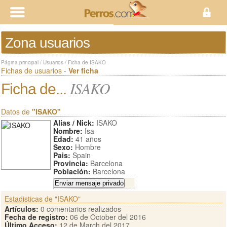
Zona usuarios
Página principal
/
Usuarios
/
Ficha de ISAKO
Fichas de usuarios -
Ver ficha
ISAKO
Ficha de...
Datos de
"ISAKO"
Alias / Nick:
ISAKO
Nombre:
Isa
Edad:
41 años
Sexo:
Hombre
Pais:
Spain
Provincia:
Barcelona
Población:
Barcelona
Estadisticas de "ISAKO"
Artículos:
0 comentarios realizados
Fecha de registro:
06 de October del 2016
Último Acceso:
12 de March del 2017