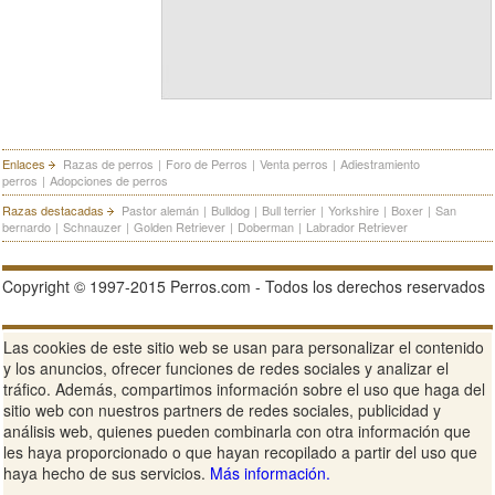
Enlaces
Razas de perros
|
Foro de Perros
|
Venta perros
|
Adiestramiento
perros
|
Adopciones de perros
Razas destacadas
Pastor alemán
|
Bulldog
|
Bull terrier
|
Yorkshire
|
Boxer
|
San
bernardo
|
Schnauzer
|
Golden Retriever
|
Doberman
|
Labrador Retriever
Copyright © 1997-2015 Perros.com - Todos los derechos reservados
Publicidad en Perros.com
|
Contacte
|
Aviso Legal
|
Política de
Las cookies de este sitio web se usan para personalizar el contenido
privacidad
|
Condiciones de uso
y los anuncios, ofrecer funciones de redes sociales y analizar el
tráfico. Además, compartimos información sobre el uso que haga del
Ver sitio web completo
sitio web con nuestros partners de redes sociales, publicidad y
análisis web, quienes pueden combinarla con otra información que
les haya proporcionado o que hayan recopilado a partir del uso que
haya hecho de sus servicios.
Más información.