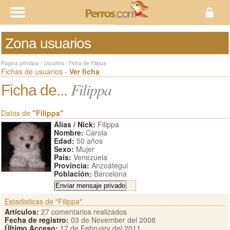
Zona usuarios
Página principal
/
Usuarios
/
Ficha de Filippa
Fichas de usuarios -
Ver ficha
Filippa
Ficha de...
Datos de
"Filippa"
Alias / Nick:
Filippa
Nombre:
Carola
Edad:
50 años
Sexo:
Mujer
Pais:
Venezuela
Provincia:
Anzoátegui
Población:
Barcelona
Estadisticas de "Filippa"
Artículos:
27 comentarios realizados
Fecha de registro:
03 de November del 2008
Último Acceso:
17 de February del 2011