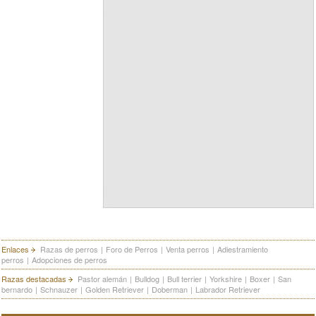
Enlaces
Razas de perros
|
Foro de Perros
|
Venta perros
|
Adiestramiento
perros
|
Adopciones de perros
Razas destacadas
Pastor alemán
|
Bulldog
|
Bull terrier
|
Yorkshire
|
Boxer
|
San
bernardo
|
Schnauzer
|
Golden Retriever
|
Doberman
|
Labrador Retriever