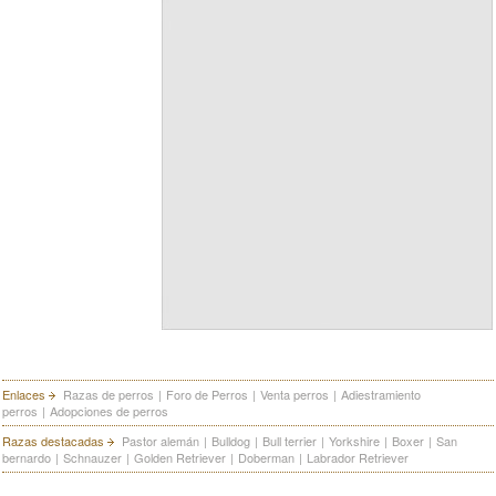
Enlaces
Razas de perros
|
Foro de Perros
|
Venta perros
|
Adiestramiento
perros
|
Adopciones de perros
Razas destacadas
Pastor alemán
|
Bulldog
|
Bull terrier
|
Yorkshire
|
Boxer
|
San
bernardo
|
Schnauzer
|
Golden Retriever
|
Doberman
|
Labrador Retriever