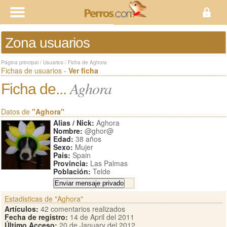
Zona usuarios
Página principal
/
Usuarios
/
Ficha de Aghora
Fichas de usuarios -
Ver ficha
Aghora
Ficha de...
Datos de
"Aghora"
Alias / Nick:
Aghora
Nombre:
@ghor@
Edad:
38 años
Sexo:
Mujer
Pais:
Spain
Provincia:
Las Palmas
Población:
Telde
Estadisticas de "Aghora"
Artículos:
42 comentarios realizados
Fecha de registro:
14 de April del 2011
Último Acceso:
20 de January del 2012