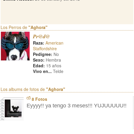
Los Perros de
"Aghora"
Pr@d@
Raza:
American
Staffordshire
Pedigree:
No
Sexo:
Hembra
Edad:
15 años
Vivo en...
Telde
Los albums de fotos de
"Aghora"
8 Fotos
Eyyyy!! ya tengo 3 meses!!! YUJUUUUU!!