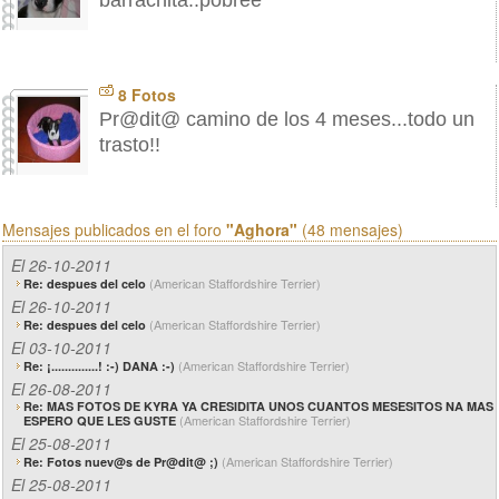
barrachita..pobree
8 Fotos
Pr@dit@ camino de los 4 meses...todo un
trasto!!
Mensajes publicados en el foro
"Aghora"
(48 mensajes)
El 26-10-2011
(American Staffordshire Terrier)
Re: despues del celo
El 26-10-2011
(American Staffordshire Terrier)
Re: despues del celo
El 03-10-2011
(American Staffordshire Terrier)
Re: ¡..............! :-) DANA :-)
El 26-08-2011
Re: MAS FOTOS DE KYRA YA CRESIDITA UNOS CUANTOS MESESITOS NA MAS
(American Staffordshire Terrier)
ESPERO QUE LES GUSTE
El 25-08-2011
(American Staffordshire Terrier)
Re: Fotos nuev@s de Pr@dit@ ;)
El 25-08-2011