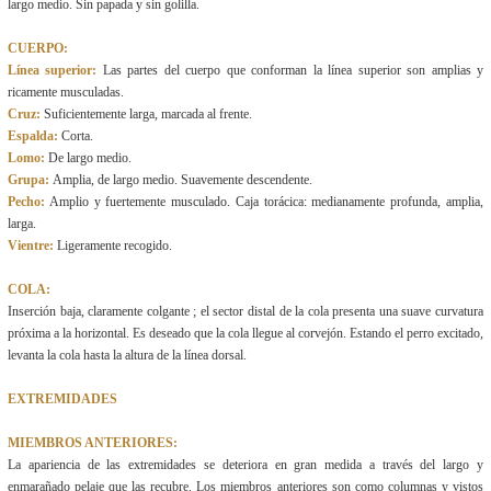
largo medio. Sin papada y sin golilla.
CUERPO:
Línea superior:
Las partes del cuerpo que conforman la línea superior son amplias y
ricamente musculadas.
Cruz:
Suficientemente larga, marcada al frente.
Espalda:
Corta.
Lomo:
De largo medio.
Grupa:
Amplia, de largo medio. Suavemente descendente.
Pecho:
Amplio y fuertemente musculado. Caja torácica: medianamente profunda, amplia,
larga.
Vientre:
Ligeramente recogido.
COLA:
Inserción baja, claramente colgante ; el sector distal de la cola presenta una suave curvatura
próxima a la horizontal. Es deseado que la cola llegue al corvejón. Estando el perro excitado,
levanta la cola hasta la altura de la línea dorsal.
EXTREMIDADES
MIEMBROS ANTERIORES:
La apariencia de las extremidades se deteriora en gran medida a través del largo y
enmarañado pelaje que las recubre. Los miembros anteriores son como columnas y vistos