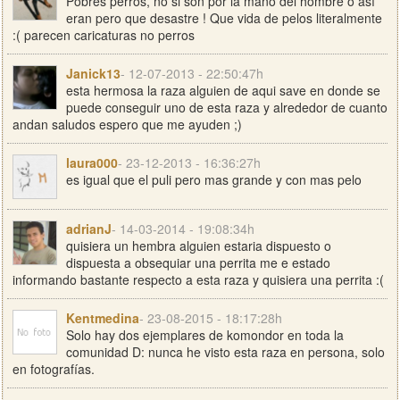
Pobres perros, no si son por la mano del hombre o así
eran pero que desastre ! Que vida de pelos literalmente
:( parecen caricaturas no perros
Janick13
- 12-07-2013 - 22:50:47h
esta hermosa la raza alguien de aqui save en donde se
puede conseguir uno de esta raza y alrededor de cuanto
andan saludos espero que me ayuden ;)
laura000
- 23-12-2013 - 16:36:27h
es igual que el puli pero mas grande y con mas pelo
adrianJ
- 14-03-2014 - 19:08:34h
quisiera un hembra alguien estaria dispuesto o
dispuesta a obsequiar una perrita me e estado
informando bastante respecto a esta raza y quisiera una perrita :(
Kentmedina
- 23-08-2015 - 18:17:28h
Solo hay dos ejemplares de komondor en toda la
comunidad D: nunca he visto esta raza en persona, solo
en fotografías.