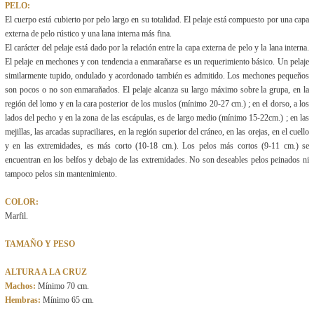
PELO:
El cuerpo está cubierto por pelo largo en su totalidad. El pelaje está compuesto por una capa
externa de pelo rústico y una lana interna más fina.
El carácter del pelaje está dado por la relación entre la capa externa de pelo y la lana interna.
El pelaje en mechones y con tendencia a enmarañarse es un requerimiento básico. Un pelaje
similarmente tupido, ondulado y acordonado también es admitido. Los mechones pequeños
son pocos o no son enmarañados. El pelaje alcanza su largo máximo sobre la grupa, en la
región del lomo y en la cara posterior de los muslos (mínimo 20-27 cm.) ; en el dorso, a los
lados del pecho y en la zona de las escápulas, es de largo medio (mínimo 15-22cm.) ; en las
mejillas, las arcadas supraciliares, en la región superior del cráneo, en las orejas, en el cuello
y en las extremidades, es más corto (10-18 cm.). Los pelos más cortos (9-11 cm.) se
encuentran en los belfos y debajo de las extremidades. No son deseables pelos peinados ni
tampoco pelos sin mantenimiento.
COLOR:
Marfil.
TAMAÑO Y PESO
ALTURA A LA CRUZ
Machos:
Mínimo 70 cm.
Hembras:
Mínimo 65 cm.