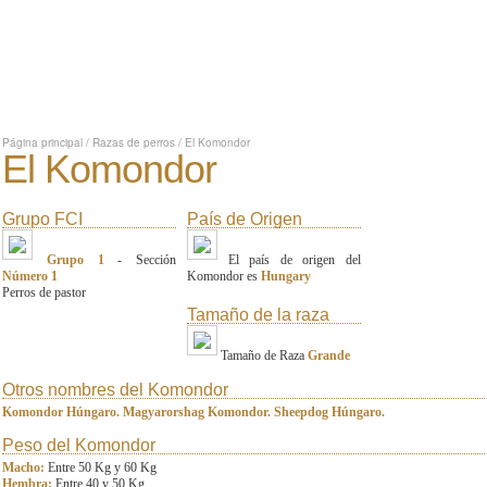
Página principal
/
Razas de perros
/
El Komondor
El Komondor
Grupo FCI
País de Origen
Grupo 1
- Sección
El país de origen del
Número 1
Komondor es
Hungary
Perros de pastor
Tamaño de la raza
Tamaño de Raza
Grande
Otros nombres del Komondor
Komondor Húngaro. Magyarorshag Komondor. Sheepdog Húngaro.
Peso del Komondor
Macho:
Entre 50 Kg y 60 Kg
Hembra:
Entre 40 y 50 Kg