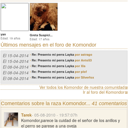
yan
Greta Suspici...
Edad: 19 años
Edad: 17 años
Últimos mensajes en el
foro de Komondor
Re: Presento mi perra Layka
por astrago
El 15-04-2014
Re: Presento mi perra Layka
por Anto53
El 15-04-2014
Re: Presento mi perra Layka
por Xis
El 08-04-2014
Re: Presento mi perra Layka
por plof
El 08-04-2014
Re: Presento mi perra Layka
por Silverfox
El 08-04-2014
Ver todos los Komondor de nuestra comunidad
Ir al foro del Komondor
Comentarios sobre la raza Komondor...
41 comentarios
Tarek
- 05-08-2010 - 19:57:07h
Komondor,parece la cuidad de el señor de los anillos y
el perro se parese a una oveja