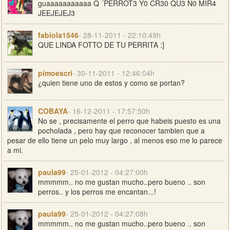
guaaaaaaaaaaa Q ´PERROT3 Y0 CR30 QU3 N0 MIR4
JEEJEJEJ3
fabiola1546
- 28-11-2011 - 22:10:49h
QUE LINDA FOTTO DE TU PERRITA :]
pimoescri
- 30-11-2011 - 12:46:04h
¿quien tiene uno de estos y como se portan?
COBAYA
- 16-12-2011 - 17:57:50h
No se , precisamente el perro que habeis puesto es una
pocholada , pero hay que reconocer tambien que a
pesar de ello tiene un pelo muy largo , al menos eso me lo parece
a mi.
paula99
- 25-01-2012 - 04:27:00h
mmmmm.. no me gustan mucho..pero bueno .. son
perros.. y los perros me encantan...!
paula99
- 25-01-2012 - 04:27:08h
mmmmm.. no me gustan mucho..pero bueno .. son