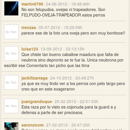
martin6790
- 24-06-2012 - 18:48:46h
No son felupudos, ovejas ni trapeadores. Son
FELPUDO-OVEJA-TRAPEADOR estos perros
trenzas
- 05-07-2012 - 15:29:59h
parece ese de la foto una oveja pero son muy bonitoos!!
luisa123
- 13-09-2012 - 22:13:15h
Que chiste tan bueno caballow maadura que falta de
neubrna sino depronto se te fue la. Unica neubrona por
escribir ese Comentario tan picho que las tima
jackilizarraga
- 24-10-2012 - 20:48:27h
ya que es muy lindo ver a los perros con pelo largo pero
creo que en este exageraron
juangranduque
- 25-02-2013 - 22:51:53h
Esta raza por lo visto es cojonuda para la guard a y
defensa a parte de ser preciosos.
aaronzoom
- 27-02-2013 - 20:47:20h