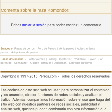
Comenta sobre la raza Komondor!
Debes
iniciar la sesión
para poder escribir un comentario.
Enlaces
Razas de perros
|
Foro de Perros
|
Venta perros
|
Adiestramiento
perros
|
Adopciones de perros
Razas destacadas
Pastor alemán
|
Bulldog
|
Bull terrier
|
Yorkshire
|
Boxer
|
San
bernardo
|
Schnauzer
|
Golden Retriever
|
Doberman
|
Labrador Retriever
Copyright © 1997-2015 Perros.com - Todos los derechos reservados
Publicidad en Perros.com
|
Contacte
|
Aviso Legal
|
Política de
Las cookies de este sitio web se usan para personalizar el contenido
privacidad
|
Condiciones de uso
y los anuncios, ofrecer funciones de redes sociales y analizar el
tráfico. Además, compartimos información sobre el uso que haga del
Ver sitio web completo
sitio web con nuestros partners de redes sociales, publicidad y
análisis web, quienes pueden combinarla con otra información que