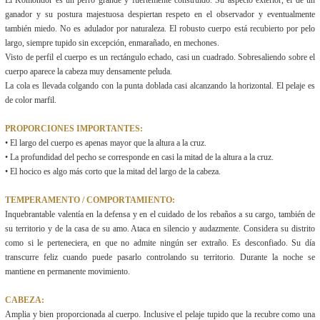
El Komondor es un perro grande y fuertemente construido. Su aspecto exterior, el de un
ganador y su postura majestuosa despiertan respeto en el observador y eventualmente
también miedo. No es adulador por naturaleza. El robusto cuerpo está recubierto por pelo
largo, siempre tupido sin excepción, enmarañado, en mechones.
Visto de perfil el cuerpo es un rectángulo echado, casi un cuadrado. Sobresaliendo sobre el
cuerpo aparece la cabeza muy densamente peluda.
La cola es llevada colgando con la punta doblada casi alcanzando la horizontal. El pelaje es
de color marfil.
PROPORCIONES IMPORTANTES:
• El largo del cuerpo es apenas mayor que la altura a la cruz.
• La profundidad del pecho se corresponde en casi la mitad de la altura a la cruz.
• El hocico es algo más corto que la mitad del largo de la cabeza.
TEMPERAMENTO / COMPORTAMIENTO:
Inquebrantable valentía en la defensa y en el cuidado de los rebaños a su cargo, también de
su territorio y de la casa de su amo. Ataca en silencio y audazmente. Considera su distrito
como si le perteneciera, en que no admite ningún ser extraño. Es desconfiado. Su día
transcurre feliz cuando puede pasarlo controlando su territorio. Durante la noche se
mantiene en permanente movimiento.
CABEZA:
Amplia y bien proporcionada al cuerpo. Inclusive el pelaje tupido que la recubre como una