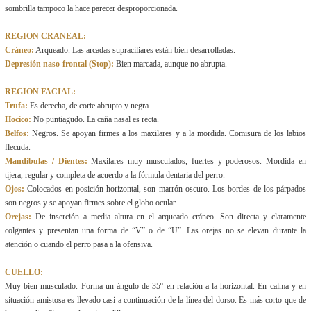
sombrilla tampoco la hace parecer desproporcionada.
REGION CRANEAL:
Cráneo:
Arqueado. Las arcadas supraciliares están bien desarrolladas.
Depresión naso-frontal (Stop):
Bien marcada, aunque no abrupta.
REGION FACIAL:
Trufa:
Es derecha, de corte abrupto y negra.
Hocico:
No puntiagudo. La caña nasal es recta.
Belfos:
Negros. Se apoyan firmes a los maxilares y a la mordida. Comisura de los labios
flecuda.
Mandíbulas / Dientes:
Maxilares muy musculados, fuertes y poderosos. Mordida en
tijera, regular y completa de acuerdo a la fórmula dentaria del perro.
Ojos:
Colocados en posición horizontal, son marrón oscuro. Los bordes de los párpados
son negros y se apoyan firmes sobre el globo ocular.
Orejas:
De inserción a media altura en el arqueado cráneo. Son directa y claramente
colgantes y presentan una forma de “V” o de “U”. Las orejas no se elevan durante la
atención o cuando el perro pasa a la ofensiva.
CUELLO:
Muy bien musculado. Forma un ángulo de 35º en relación a la horizontal. En calma y en
situación amistosa es llevado casi a continuación de la línea del dorso. Es más corto que de