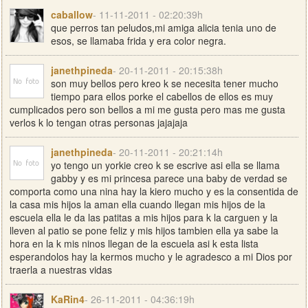
caballow
- 11-11-2011 - 02:20:39h
que perros tan peludos,mi amiga alicia tenia uno de
esos, se llamaba frida y era color negra.
janethpineda
- 20-11-2011 - 20:15:38h
son muy bellos pero kreo k se necesita tener mucho
tiempo para ellos porke el cabellos de ellos es muy
cumplicados pero son bellos a mi me gusta pero mas me gusta
verlos k lo tengan otras personas jajajaja
janethpineda
- 20-11-2011 - 20:21:14h
yo tengo un yorkie creo k se escrive asi ella se llama
gabby y es mi princesa parece una baby de verdad se
comporta como una nina hay la kiero mucho y es la consentida de
la casa mis hijos la aman ella cuando llegan mis hijos de la
escuela ella le da las patitas a mis hijos para k la carguen y la
lleven al patio se pone feliz y mis hijos tambien ella ya sabe la
hora en la k mis ninos llegan de la escuela asi k esta lista
esperandolos hay la kermos mucho y le agradesco a mi Dios por
traerla a nuestras vidas
KaRin4
- 26-11-2011 - 04:36:19h