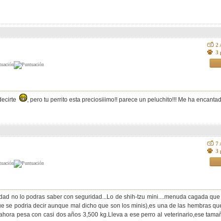
2
3 
decirte
, pero tu perrito esta preciosiiimo!! parece un peluchito!!! Me ha encan
7
3 
ad no lo podras saber con seguridad...Lo de shih-tzu mini....menuda cagada que te
que se podria decir aunque mal dicho que son los minis),es una de las hembras qu
ora pesa con casi dos años 3,500 kg.Lleva a ese perro al veterinario,ese tama