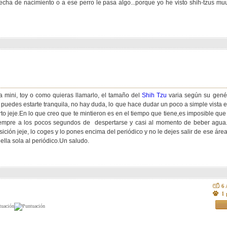
 fecha de nacimiento o a ese perro le pasa algo...porque yo he visto shih-tzus 
a mini, toy o como quieras llamarlo, el tamaño del
Shih Tzu
varia según su genéti
uedes estarte tranquila, no hay duda, lo que hace dudar un poco a simple vista es e
to jeje.En lo que creo que te mintieron es en el tiempo que tiene,es imposible q
iempre a los pocos segundos de despertarse y casi al momento de beber agua
ión jeje, lo coges y lo pones encima del periódico y no le dejes salir de ese área
 ella sola al periódico.Un saludo.
6
1 