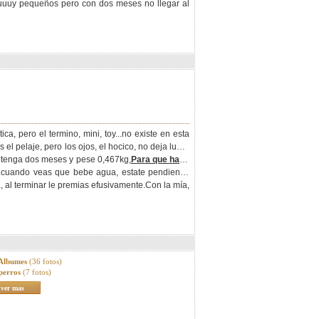
muuuuy pequeños pero con dos meses no llegar al
ca, pero el termino, mini, toy...no existe en esta
l pelaje, pero los ojos, el hocico, no deja lugar
ue tenga dos meses y pese 0,467kg,
Para que haga
.cuando veas que bebe agua, estate pendiente,
, al terminar le premias efusivamente.Con la mía,
 Albumes
(36 fotos)
perros
(7 fotos)
ver mas