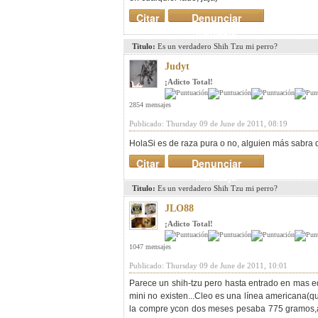
Citar
Denunciar
mensaje
Titulo:
Es un verdadero Shih Tzu mi perro?
Judyt
¡Adicto Total!
2854 mensajes
Publicado: Thursday 09 de June de 2011, 08:19
HolaSi es de raza pura o no, alguien más sabra 
Citar
Denunciar
mensaje
Titulo:
Es un verdadero Shih Tzu mi perro?
JLO88
¡Adicto Total!
1047 mensajes
Publicado: Thursday 09 de June de 2011, 10:01
Parece un shih-tzu pero hasta entrado en mas ed
mini no existen...Cleo es una línea americana(
la compre ycon dos meses pesaba 775 gramos,ah