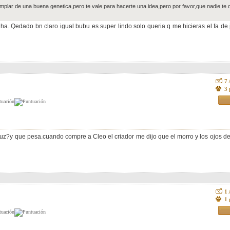
mplar de una buena genetica,pero te vale para hacerte una idea,pero por favor,que nadie te 
a. Qedado bn claro igual bubu es super lindo solo queria q me hicieras el fa de j
7
3 
uz?y que pesa.cuando compre a Cleo el criador me dijo que el morro y los ojos de
1
1 