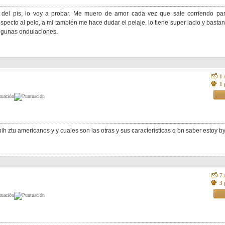
 del pis, lo voy a probar. Me muero de amor cada vez que sale corriendo pa
pecto al pelo, a mi también me hace dudar el pelaje, lo tiene super lacio y bastant
 algunas ondulaciones.
1
1 
h ztu americanos y y cuales son las otras y sus caracteristicas q bn saber estoy b
7
3 