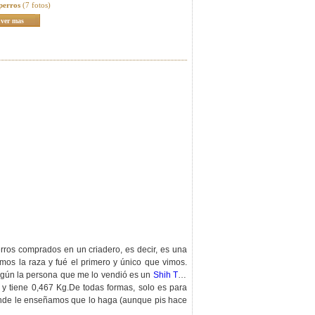
perros
(7 fotos)
ver mas
rros comprados en un criadero, es decir, es una
mos la raza y fué el primero y único que vimos.
gún la persona que me lo vendió es un
Shih Tzu
 y tiene 0,467 Kg.De todas formas, solo es para
 donde le enseñamos que lo haga (aunque pis hace