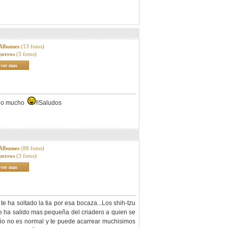
 Albumes
(13 fotos)
perros
(3 fotos)
ver mas
tado mucho
!!Saludos
 Albumes
(88 fotos)
perros
(3 fotos)
ver mas
 ha soltado la tia por esa bocaza...Los shih-tzu
e ha salido mas pequeña del criadero a quien se
ño no es normal y te puede acarrear muchisimos