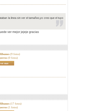
taban la linea sin ver el tamañoo,yo creo que el tuyo
uede ver mejor jejeje gracias
 Albumes
(9 fotos)
perros
(0 fotos)
ver mas
 Albumes
(17 fotos)
perros
(1 fotos)