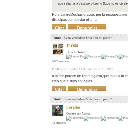
que saltan a la vista,pero bueno Bubu no es un eje
Hola JanireMuchas gracias por tu respuesta me h
disculpas por desviar el tema
Citar
Denunciar
mensaje
Titulo:
Es un verdadero Shih Tzu mi perro?
JLO88
¡Adicto Total!
1047 mensajes
Publicado: Tuesday 14 de June de 2011, 10:30
a mi me parece de linea inglesa,que mide a la cr
creo que el tuyo en ingles.
Citar
Denunciar
mensaje
Titulo:
Es un verdadero Shih Tzu mi perro?
Foreslas
Quiero ser Adicto
42 mensajes