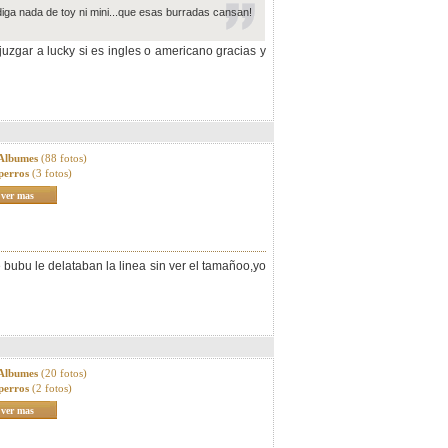
diga nada de toy ni mini...que esas burradas cansan!
uzgar a lucky si es ingles o americano gracias y
 Albumes
(88 fotos)
perros
(3 fotos)
ver mas
 bubu le delataban la linea sin ver el tamañoo,yo
 Albumes
(20 fotos)
perros
(2 fotos)
ver mas