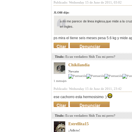
Publicado: Wednesday 15 de June de 2011, 03:02
JLO88 dijo:
a mi me parece de linea inglesa,que mide a la cruz
en ingles.
ps mira el tiene seis meses pesa 5.6 kg y mide a
Citar
Denunciar
mensaje
Titulo:
Es un verdadero Shih Tzu mi perro?
Chikilandia
Novato
1 mensajes
Publicado: Wednesday 15 de June de 2011, 23:42
ese cachorro esta hermosisimo :)
Citar
Denunciar
mensaje
Titulo:
Es un verdadero Shih Tzu mi perro?
Estrellita15
¡Adicto!