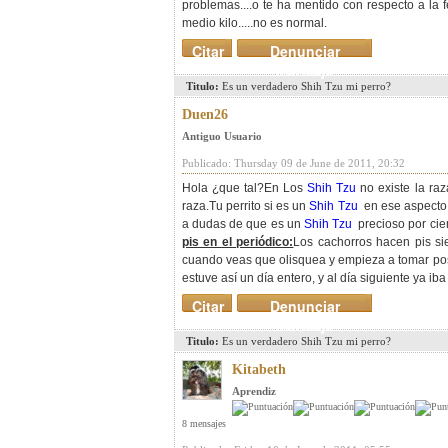
problemas....o te ha mentido con respecto a la
medio kilo.....no es normal.
Citar
Denunciar
mensaje
Titulo:
Es un verdadero Shih Tzu mi perro?
Duen26
Antiguo Usuario
Publicado: Thursday 09 de June de 2011, 20:32
Hola ¿que tal?En Los
Shih Tzu
no existe la raz
raza.Tu perrito si es un
Shih Tzu
en ese aspecto p
a dudas de que es un
Shih Tzu
precioso por cier
pis en el periódico:
Los cachorros hacen pis s
cuando veas que olisquea y empieza a tomar posic
estuve así un día entero, y al día siguiente ya iba
Citar
Denunciar
mensaje
Titulo:
Es un verdadero Shih Tzu mi perro?
Kitabeth
Aprendiz
8 mensajes