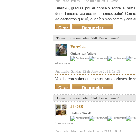
Publicado: Friday 10 de June de 2011, 05:55
Duen26, gracias por el consejo sobre el tema
departamento. así que no tenemos patio). Con res
de cachorros que ví, lo tenían mas cortito y con
Citar
Denunciar
mensaje
Titulo:
Es un verdadero Shih Tzu mi perro?
Foreslas
Quiero ser Adicto
42 mensajes
Publicado: Sunday 12 de June de 2011, 19:09
Ve q bueno saber que existen varias clases de shi
Citar
Denunciar
mensaje
Titulo:
Es un verdadero Shih Tzu mi perro?
JLO88
¡Adicto Total!
1047 mensajes
Publicado: Monday 13 de June de 2011, 10:51