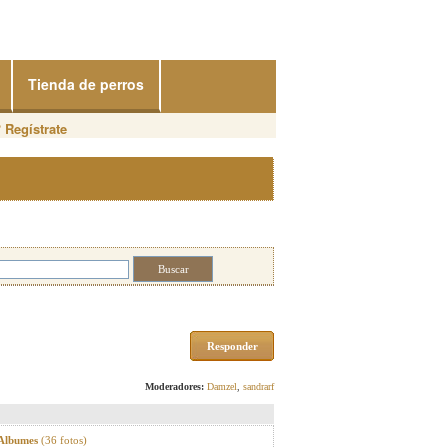
Tienda de perros
?
Regístrate
Responder
Moderadores:
Damzel
,
sandrarf
 Albumes
(36 fotos)