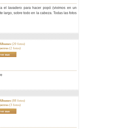
ra el lavadero para hacer popó (vivimos en un
e largo, sobre todo en la cabeza. Todas las fotos
 Albumes
(20 fotos)
perros
(2 fotos)
ver mas
ye
 Albumes
(88 fotos)
perros
(3 fotos)
ver mas