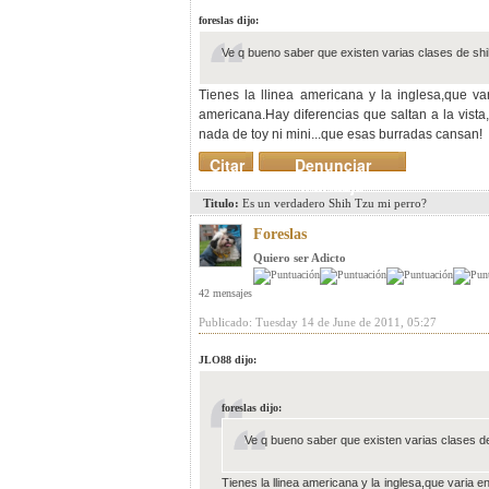
foreslas dijo:
Ve q bueno saber que existen varias clases de shi
Tienes la llinea americana y la inglesa,que v
americana.Hay diferencias que saltan a la vist
nada de toy ni mini...que esas burradas cansan!
Citar
Denunciar
mensaje
Titulo:
Es un verdadero Shih Tzu mi perro?
Foreslas
Quiero ser Adicto
42 mensajes
Publicado: Tuesday 14 de June de 2011, 05:27
JLO88 dijo:
foreslas dijo:
Ve q bueno saber que existen varias clases de
Tienes la llinea americana y la inglesa,que varia 