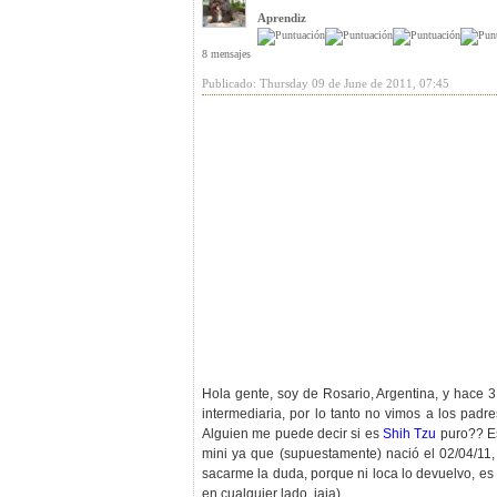
Aprendiz
8 mensajes
Publicado: Thursday 09 de June de 2011, 07:45
Hola gente, soy de Rosario, Argentina, y hace 
intermediaria, por lo tanto no vimos a los pad
Alguien me puede decir si es
Shih Tzu
puro?? Es
mini ya que (supuestamente) nació el 02/04/11,
sacarme la duda, porque ni loca lo devuelvo, es
en cualquier lado, jaja)