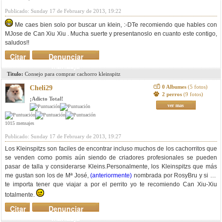
Publicado: Sunday 17 de February de 2013, 19:22
Me caes bien solo por buscar un klein, :-DTe recomiendo que hables con
MJose de Can Xiu Xiu . Mucha suerte y presentanoslo en cuanto este contigo,
saludos!!
Citar
Denunciar
mensaje
Titulo:
Consejo para comprar cachorro kleinspitz
0 Albumes
(5 fotos)
Cheli29
2 perros
(9 fotos)
¡Adicto Total!
ver mas
1015 mensajes
Publicado: Sunday 17 de February de 2013, 19:27
Los Kleinspitzs son faciles de encontrar incluso muchos de los cachorritos que
se venden como pomis aún siendo de criadores profesionales se pueden
pasar de talla y considerarse Kleins.Personalmente, los Kleinspitzs que más
me gustan son los de Mª José,
(anteriormente)
nombrada por RosyBru y si no
te importa tener que viajar a por el perrito yo te recomiendo Can Xiu-Xiu
totalmente.
Citar
Denunciar
mensaje