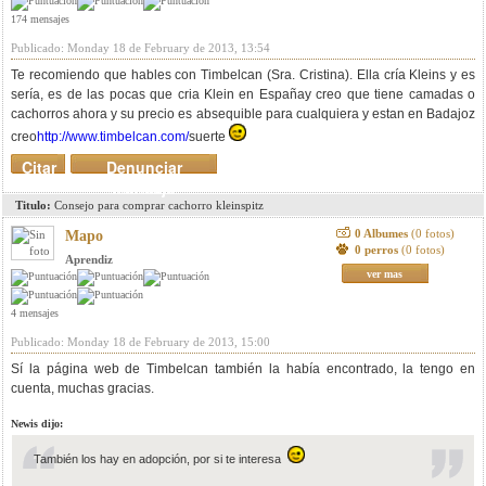
174 mensajes
Publicado: Monday 18 de February de 2013, 13:54
Te recomiendo que hables con Timbelcan (Sra. Cristina). Ella cría Kleins y es
sería, es de las pocas que cria Klein en Españay creo que tiene camadas o
cachorros ahora y su precio es absequible para cualquiera y estan en Badajoz
creo
http://www.timbelcan.com/
suerte
Citar
Denunciar
mensaje
Titulo:
Consejo para comprar cachorro kleinspitz
0 Albumes
(0 fotos)
Mapo
0 perros
(0 fotos)
Aprendiz
ver mas
4 mensajes
Publicado: Monday 18 de February de 2013, 15:00
Sí la página web de Timbelcan también la había encontrado, la tengo en
cuenta, muchas gracias.
Newis dijo:
También los hay en adopción, por si te interesa