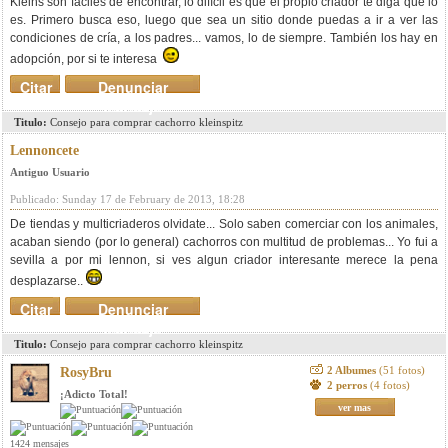
Kleins son fáciles de encontrar, lo difícil es que el propio criador te diga que lo
es. Primero busca eso, luego que sea un sitio donde puedas a ir a ver las
condiciones de cría, a los padres... vamos, lo de siempre. También los hay en
adopción, por si te interesa
Citar
Denunciar
mensaje
Titulo:
Consejo para comprar cachorro kleinspitz
Lennoncete
Antiguo Usuario
Publicado: Sunday 17 de February de 2013, 18:28
De tiendas y multicriaderos olvidate... Solo saben comerciar con los animales,
acaban siendo (por lo general) cachorros con multitud de problemas... Yo fui a
sevilla a por mi lennon, si ves algun criador interesante merece la pena
desplazarse..
Citar
Denunciar
mensaje
Titulo:
Consejo para comprar cachorro kleinspitz
2 Albumes
(51 fotos)
RosyBru
2 perros
(4 fotos)
¡Adicto Total!
ver mas
1424 mensajes