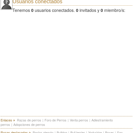
Usuarios conectados
Tenemos
0
usuarios conectados.
0
invitados y
0
miembro/s:
Enlaces
Razas de perros
|
Foro de Perros
|
Venta perros
|
Adiestramiento
perros
|
Adopciones de perros
Razas destacadas
Pastor alemán
|
Bulldog
|
Bull terrier
|
Yorkshire
|
Boxer
|
San