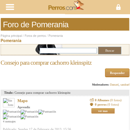
Foro de Pomerania
Página principal
/
Foros de perros
/
Pomerania
Pomerania
Consejo para comprar cachorro kleinspitz
Responder
Moderadores:
Damzel
,
sandrarf
Titulo:
Consejo para comprar cachorro kleinspitz
0 Albumes
(0 fotos)
Mapo
0 perros
(0 fotos)
Aprendiz
ver mas
4 mensajes
Publicado: Sunday 17 de February de 2013, 15:56