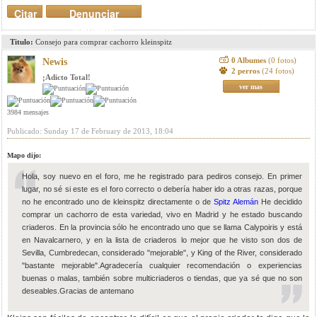
Citar
Denunciar
mensaje
Titulo:
Consejo para comprar cachorro kleinspitz
0 Albumes
(0 fotos)
Newis
2 perros
(24 fotos)
¡Adicto Total!
ver mas
3984 mensajes
Publicado: Sunday 17 de February de 2013, 18:04
Mapo dijo:
Hola, soy nuevo en el foro, me he registrado para pediros consejo. En primer
lugar, no sé si este es el foro correcto o debería haber ido a otras razas, porque
no he encontrado uno de kleinspitz directamente o de
Spitz Alemán
He decidido
comprar un cachorro de esta variedad, vivo en Madrid y he estado buscando
criaderos. En la provincia sólo he encontrado uno que se llama Calypoiris y está
en Navalcarnero, y en la lista de criaderos lo mejor que he visto son dos de
Sevilla, Cumbredecan, considerado "mejorable", y King of the River, considerado
"bastante mejorable".Agradecería cualquier recomendación o experiencias
buenas o malas, también sobre multicriaderos o tiendas, que ya sé que no son
deseables.Gracias de antemano