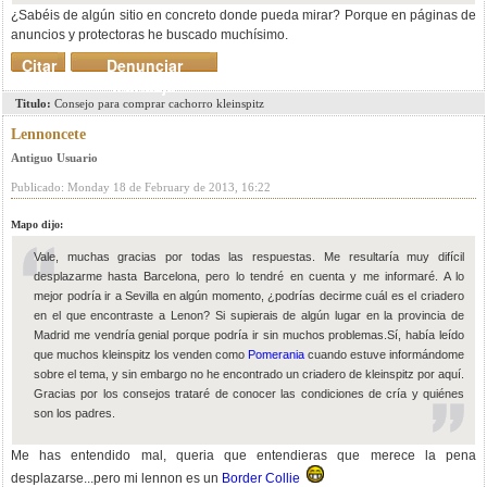
¿Sabéis de algún sitio en concreto donde pueda mirar? Porque en páginas de
anuncios y protectoras he buscado muchísimo.
Citar
Denunciar
mensaje
Titulo:
Consejo para comprar cachorro kleinspitz
Lennoncete
Antiguo Usuario
Publicado: Monday 18 de February de 2013, 16:22
Mapo dijo:
Vale, muchas gracias por todas las respuestas. Me resultaría muy difícil
desplazarme hasta Barcelona, pero lo tendré en cuenta y me informaré. A lo
mejor podría ir a Sevilla en algún momento, ¿podrías decirme cuál es el criadero
en el que encontraste a Lenon? Si supierais de algún lugar en la provincia de
Madrid me vendría genial porque podría ir sin muchos problemas.Sí, había leído
que muchos kleinspitz los venden como
Pomerania
cuando estuve informándome
sobre el tema, y sin embargo no he encontrado un criadero de kleinspitz por aquí.
Gracias por los consejos trataré de conocer las condiciones de cría y quiénes
son los padres.
Me has entendido mal, queria que entendieras que merece la pena
desplazarse...pero mi lennon es un
Border Collie