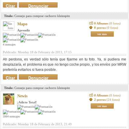
Citar
Denunciar
mensaje
Titulo:
Consejo para comprar cachorro kleinspitz
0 Albumes
(0 fotos)
Mapo
0 perros
(0 fotos)
Aprendiz
ver mas
4 mensajes
Publicado: Monday 18 de February de 2013, 17:15
Ah perdona, es verdad sólo tenía que fijarme en tu foto. Ya, si pudiera me
desplazaría, el problema es que no tengo coche propio, y los envíos por MRW
preferiría evitarlos si fuera posible.
Citar
Denunciar
mensaje
Titulo:
Consejo para comprar cachorro kleinspitz
0 Albumes
(0 fotos)
Newis
2 perros
(24 fotos)
¡Adicto Total!
ver mas
3984 mensajes
Publicado: Monday 18 de February de 2013, 21:49