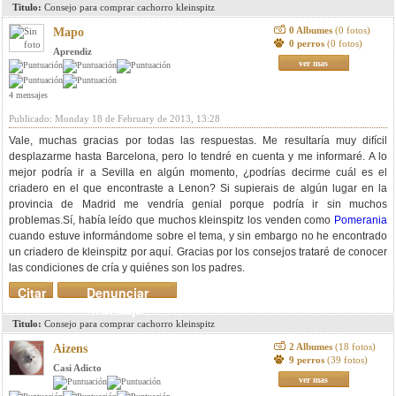
Titulo:
Consejo para comprar cachorro kleinspitz
0 Albumes
(0 fotos)
Mapo
0 perros
(0 fotos)
Aprendiz
ver mas
4 mensajes
Publicado: Monday 18 de February de 2013, 13:28
Vale, muchas gracias por todas las respuestas. Me resultaría muy difícil
desplazarme hasta Barcelona, pero lo tendré en cuenta y me informaré. A lo
mejor podría ir a Sevilla en algún momento, ¿podrías decirme cuál es el
criadero en el que encontraste a Lenon? Si supierais de algún lugar en la
provincia de Madrid me vendría genial porque podría ir sin muchos
problemas.Sí, había leído que muchos kleinspitz los venden como
Pomerania
cuando estuve informándome sobre el tema, y sin embargo no he encontrado
un criadero de kleinspitz por aquí. Gracias por los consejos trataré de conocer
las condiciones de cría y quiénes son los padres.
Citar
Denunciar
mensaje
Titulo:
Consejo para comprar cachorro kleinspitz
2 Albumes
(18 fotos)
Aizens
9 perros
(39 fotos)
Casi Adicto
ver mas