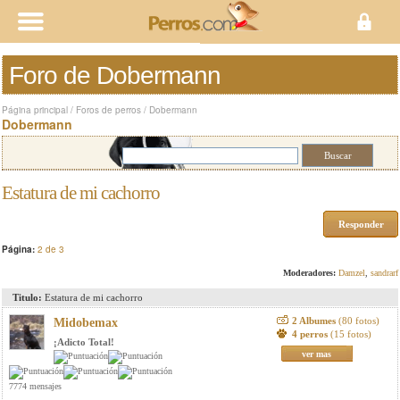
Foro de Dobermann
Página principal
/
Foros de perros
/
Dobermann
Dobermann
Estatura de mi cachorro
Responder
Página:
2 de 3
Moderadores:
Damzel
,
sandrarf
Titulo:
Estatura de mi cachorro
2 Albumes
(80 fotos)
Midobemax
4 perros
(15 fotos)
¡Adicto Total!
ver mas
7774 mensajes