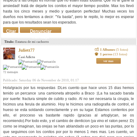
respecto a las orejas es normal que no estén listas todavía. Que no te gane la
ansiedad! tratá de dejarle los conitos el mayor tiempo posible. Max los llevó
hasta los cinco meses y medio y quedaron perfectas! Muchas veces los
dueños nos tentamos a decir: "Ya basta", pero te repito, lo mejor es esperar
para que los resultados sean los esperados.
Citar
Denunciar
mensaje
Titulo:
Estatura de mi cachorro
1 Albumes
(5 fotos)
Juliett77
1 perros
(13 fotos)
Casi Adicto
ver mas
72 mensajes
Publicado: Saturday 06 de November de 2010, 01:17
Hola!gracis por tus respuestas :DLes cuento que hace unos 15 dias hemos
tenido un percance :una camioneta atropello a Braco :(La ha sacado barata
por suerte: fractura simple de cubito y radio. Al no ser necesaria la cirugia, le
hicimos una ferula de aluminio. Hoy le hicimos una radiografia de control, el
hueso se esta soldando correctamente y en su lugar. Estamos contentos por
ello, el procceso va bastante rapido (gracias al artoglycan, se os
recomiendo).Por todo esto, y el cambio de denticion (ya vino el raton perez :D)
como se imaginan, las orejas se han ablandado un poco en las puntas, por lo
que seguimos con los conitos por por lo menos 1 mes mas. Les cuento, un