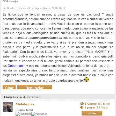
7774 mensajes
Publicado: Tuesday 28 de September de 2010, 02:38
Es típico que le tengan miedo, a pesar de que es cachorro! Y andá
acostumbrándote, porque cuando crezca algunos se te van a cruzar de vereda
(por más que lo lleves atado). :lol:A Max incluso en el parque la gente con
otros perros que no lo conocen le tienen miedo, pero como la mayoría de las
veces lo dejo suelto, enseguida se dan cuenta de que es más bueno que el
pan, se acerca a
toooooodooooooossss
los perros que ve, y si le ladran o
gruñen se da media vuelta y se va, y si se le prenden a jugar, nunca más
olvida a ese perro, y la próxima vez que lo ve no se irá del parque sin
"saludarlo". Con la gente es igual, ya lo ven y le dicen: "Hola MAX!!!!!" Y ni
saben mi nombre muchos de ellos jejeje, es más conocido el perro que yo!!!
Por suerte al conocerlo a él mucha gente cambia su parecer con respecto a
los
Dobermann
y eso me alegra muchísimo! Volviendo al tema de las orejas,
les da un aspecto más bravo, fiero o malo, pero también muchísimo más
elegante! Y otra cosa, ya nunca más se te va a acercar nadie en la calle con
malas intenciones, ya tenés tu propio guardaespaldas! je!
Citar
Denunciar
mensaje
Titulo:
Estatura de mi cachorro
2 Albumes
(80 fotos)
Midobemax
4 perros
(15 fotos)
¡Adicto Total!
ver mas