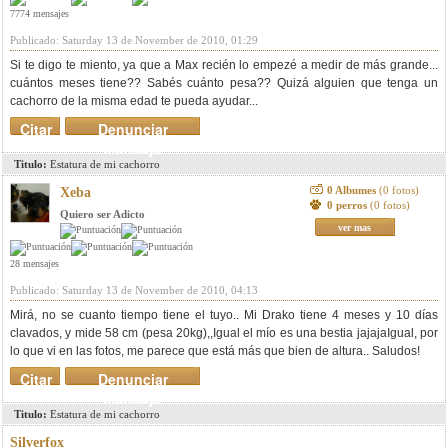
7774 mensajes
Publicado: Saturday 13 de November de 2010, 01:29
Si te digo te miento, ya que a Max recién lo empezé a medir de más grande...
cuántos meses tiene?? Sabés cuánto pesa?? Quizá alguien que tenga un
cachorro de la misma edad te pueda ayudar...
Citar
Denunciar
mensaje
Titulo:
Estatura de mi cachorro
0 Albumes
(0 fotos)
Xeba
0 perros
(0 fotos)
Quiero ser Adicto
ver mas
28 mensajes
Publicado: Saturday 13 de November de 2010, 04:13
Mirá, no se cuanto tiempo tiene el tuyo.. Mi Drako tiene 4 meses y 10 días
clavados, y mide 58 cm (pesa 20kg),,Igual el mío es una bestia jajajaIgual, por
lo que vi en las fotos, me parece que está más que bien de altura.. Saludos!
Citar
Denunciar
mensaje
Titulo:
Estatura de mi cachorro
Silverfox