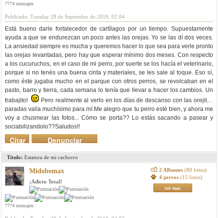
7774 mensajes
Publicado: Tuesday 28 de September de 2010, 02:04
Está bueno darle fortalecedor de cartílagos por un tiempo. Supuestamente
ayuda a que se endurezcan un poco antes las orejas. Yo se las dí dos veces.
La ansiedad siempre es mucha y queremos hacer lo que sea para verle pronto
las orejas levantadas, pero hay que esperar mínimo dos meses. Con respecto
a los cucuruchos, en el caso de mi perro, por suerte se los hacía el veterinario,
porque si no tenés una buena cinta y materiales, se les sale al toque. Eso sí,
como éste jugaba mucho en el parque con otros perros, se revolcaban en el
pasto, barro y tierra, cada semana lo tenía que llevar a hacer los cambios. Un
trabajito!
Pero realmente al verlo en los días de descanso con las orejitas
paradas valía muchísimo para mí.Me alegro que tu perro esté bien, y ahora me
voy a chusmear las fotos... Cómo se porta?? Lo estás sacando a pasear y
sociabilizandolo??Saludos!!
Citar
Denunciar
mensaje
Titulo:
Estatura de mi cachorro
2 Albumes
(80 fotos)
Midobemax
4 perros
(15 fotos)
¡Adicto Total!
ver mas
7774 mensajes