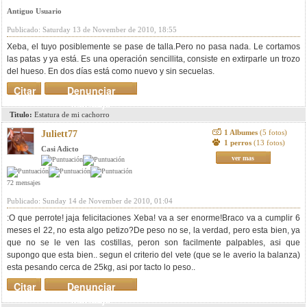
Antiguo Usuario
Publicado: Saturday 13 de November de 2010, 18:55
Xeba, el tuyo posiblemente se pase de talla.Pero no pasa nada. Le cortamos
las patas y ya está. Es una operación sencillita, consiste en extirparle un trozo
del hueso. En dos días está como nuevo y sin secuelas.
Citar
Denunciar
mensaje
Titulo:
Estatura de mi cachorro
1 Albumes
(5 fotos)
Juliett77
1 perros
(13 fotos)
Casi Adicto
ver mas
72 mensajes
Publicado: Sunday 14 de November de 2010, 01:04
:O que perrote! jaja felicitaciones Xeba! va a ser enorme!Braco va a cumplir 6
meses el 22, no esta algo petizo?De peso no se, la verdad, pero esta bien, ya
que no se le ven las costillas, peron son facilmente palpables, asi que
supongo que esta bien.. segun el criterio del vete (que se le averio la balanza)
esta pesando cerca de 25kg, asi por tacto lo peso..
Citar
Denunciar
mensaje