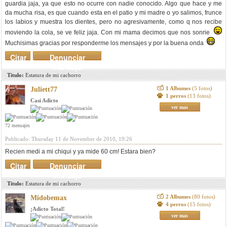
guardia jaja, ya que esto no ocurre con nadie conocido. Algo que hace y me
da mucha risa, es que cuando esta en el patio y mi madre o yo salimos, frunce
los labios y muestra los dientes, pero no agresivamente, como q nos recibe
moviendo la cola, se ve feliz jaja. Con mi mama decimos que nos sonrie
Muchisimas gracias por responderme los mensajes y por la buena onda
Citar
Denunciar
mensaje
Titulo:
Estatura de mi cachorro
1 Albumes
(5 fotos)
Juliett77
1 perros
(13 fotos)
Casi Adicto
ver mas
72 mensajes
Publicado: Thursday 11 de November de 2010, 19:26
Recien medi a mi chiqui y ya mide 60 cm! Estara bien?
Citar
Denunciar
mensaje
Titulo:
Estatura de mi cachorro
2 Albumes
(80 fotos)
Midobemax
4 perros
(15 fotos)
¡Adicto Total!
ver mas