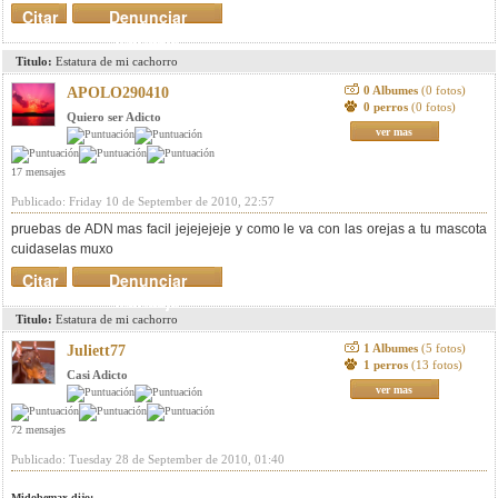
Citar
Denunciar
mensaje
Titulo:
Estatura de mi cachorro
0 Albumes
(0 fotos)
APOLO290410
0 perros
(0 fotos)
Quiero ser Adicto
ver mas
17 mensajes
Publicado: Friday 10 de September de 2010, 22:57
pruebas de ADN mas facil jejejejeje y como le va con las orejas a tu mascota
cuidaselas muxo
Citar
Denunciar
mensaje
Titulo:
Estatura de mi cachorro
1 Albumes
(5 fotos)
Juliett77
1 perros
(13 fotos)
Casi Adicto
ver mas
72 mensajes
Publicado: Tuesday 28 de September de 2010, 01:40
Midobemax dijo: