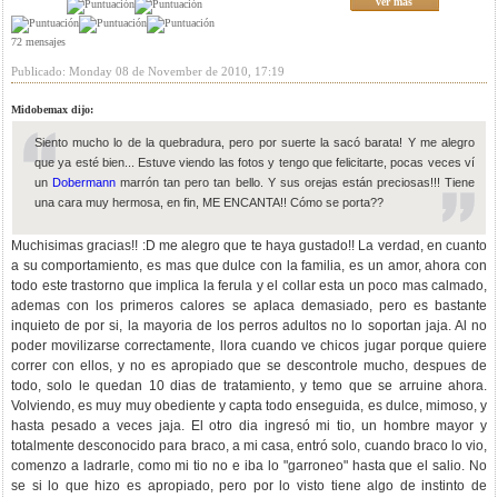
ver mas
72 mensajes
Publicado: Monday 08 de November de 2010, 17:19
Midobemax dijo:
Siento mucho lo de la quebradura, pero por suerte la sacó barata! Y me alegro
que ya esté bien... Estuve viendo las fotos y tengo que felicitarte, pocas veces ví
un
Dobermann
marrón tan pero tan bello. Y sus orejas están preciosas!!! Tiene
una cara muy hermosa, en fin, ME ENCANTA!! Cómo se porta??
Muchisimas gracias!! :D me alegro que te haya gustado!! La verdad, en cuanto
a su comportamiento, es mas que dulce con la familia, es un amor, ahora con
todo este trastorno que implica la ferula y el collar esta un poco mas calmado,
ademas con los primeros calores se aplaca demasiado, pero es bastante
inquieto de por si, la mayoria de los perros adultos no lo soportan jaja. Al no
poder movilizarse correctamente, llora cuando ve chicos jugar porque quiere
correr con ellos, y no es apropiado que se descontrole mucho, despues de
todo, solo le quedan 10 dias de tratamiento, y temo que se arruine ahora.
Volviendo, es muy muy obediente y capta todo enseguida, es dulce, mimoso, y
hasta pesado a veces jaja. El otro dia ingresó mi tio, un hombre mayor y
totalmente desconocido para braco, a mi casa, entró solo, cuando braco lo vio,
comenzo a ladrarle, como mi tio no e iba lo "garroneo" hasta que el salio. No
se si lo que hizo es apropiado, pero por lo visto tiene algo de instinto de