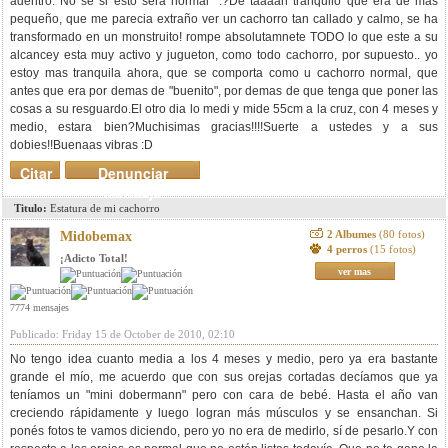
adentro. No se si esto sera normal :?De taaaan tranquilo que era de mas
pequeño, que me parecia extraño ver un cachorro tan callado y calmo, se ha
transformado en un monstruito! rompe absolutamnete TODO lo que este a su
alcancey esta muy activo y jugueton, como todo cachorro, por supuesto.. yo
estoy mas tranquila ahora, que se comporta como u cachorro normal, que
antes que era por demas de "buenito", por demas de que tenga que poner las
cosas a su resguardo.El otro dia lo medi y mide 55cm a la cruz, con 4 meses y
medio, estara bien?Muchisimas gracias!!!!Suerte a ustedes y a sus
dobies!!Buenaas vibras :D
Citar
Denunciar
mensaje
Titulo:
Estatura de mi cachorro
2 Albumes
(80 fotos)
Midobemax
4 perros
(15 fotos)
¡Adicto Total!
ver mas
7774 mensajes
Publicado: Friday 15 de October de 2010, 02:10
No tengo idea cuanto media a los 4 meses y medio, pero ya era bastante
grande el mío, me acuerdo que con sus orejas cortadas decíamos que ya
teníamos un "mini dobermann" pero con cara de bebé. Hasta el año van
creciendo rápidamente y luego logran más músculos y se ensanchan. Si
ponés fotos te vamos diciendo, pero yo no era de medirlo, sí de pesarlo.Y con