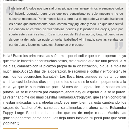
Hola julieta! A todos nos pasa al principio que nos arrepentimos o sentimos culpa
por haberlo operado, pero creo que ese sentimiento es solo nuestro y no de
nuestras mascotas. Por lo menos Max al otro día de operado ya estaba haciendo
las cosas que normalmente hace, estaba muy juguetón y todo. Lo que más sufrió
fue cuando se estaban cicatrizando las heridas y le picaban las orejas, pero por
suerte éste casi ni se tocó. Es un proceso de 15 días aprox, luego el perro ni se
da cuenta de nada. La pusieron collar isabellino? Al mí nada, solo las vendas un
par de días y luego los canutos. Suerte en el proceso!
Hola!! Braco los primeros dias sufrio mas por el collar que por la operacion, ya
que este le impedia hacer muchas cosas, me acuerdo que fue una pesadilla. A
los dias, comenzo con la picazon propia de la cicatrizacion, lo que le molesto
muchisimo. Alos 15 dias de la operacion, le sacamos el collar y el "bonete" y le
pusimos los cucuruchos (canutos). Los lleva bien, aunque se los tengo que
cambiar casi todos los dias, porque se los saca o se le sale el pegamento a la
cinta, ya que le supuraba un poco. Al mes de la operacion le sacamos los
puntos. Ya se le cicatrizo por completo, ahora hay qu esperar que se le paren.
El veterinario me dio unas pastillas llamadas Artroglycan, que tienen condroitín
y estan indicadas para otoplastias.Crece muy bien, ya esta cambiando los
rasgos de "cachorro".He cambiado su alimentacion, ahora come Eukanuba
Puppy Large Breed, me han dicho que es de mejor calidad.Muchisimas
gracias por preocuparse por el, les dejo unas fotos en su perfil para que vean
y opinen ;)