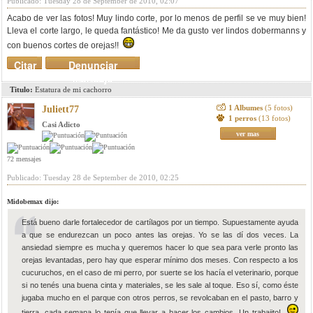
Publicado: Tuesday 28 de September de 2010, 02:07
Acabo de ver las fotos! Muy lindo corte, por lo menos de perfil se ve muy bien!
Lleva el corte largo, le queda fantástico! Me da gusto ver lindos dobermanns y
con buenos cortes de orejas!!
Citar
Denunciar
mensaje
Titulo:
Estatura de mi cachorro
1 Albumes
(5 fotos)
Juliett77
1 perros
(13 fotos)
Casi Adicto
ver mas
72 mensajes
Publicado: Tuesday 28 de September de 2010, 02:25
Midobemax dijo:
Está bueno darle fortalecedor de cartílagos por un tiempo. Supuestamente ayuda
a que se endurezcan un poco antes las orejas. Yo se las dí dos veces. La
ansiedad siempre es mucha y queremos hacer lo que sea para verle pronto las
orejas levantadas, pero hay que esperar mínimo dos meses. Con respecto a los
cucuruchos, en el caso de mi perro, por suerte se los hacía el veterinario, porque
si no tenés una buena cinta y materiales, se les sale al toque. Eso sí, como éste
jugaba mucho en el parque con otros perros, se revolcaban en el pasto, barro y
tierra, cada semana lo tenía que llevar a hacer los cambios. Un trabajito!