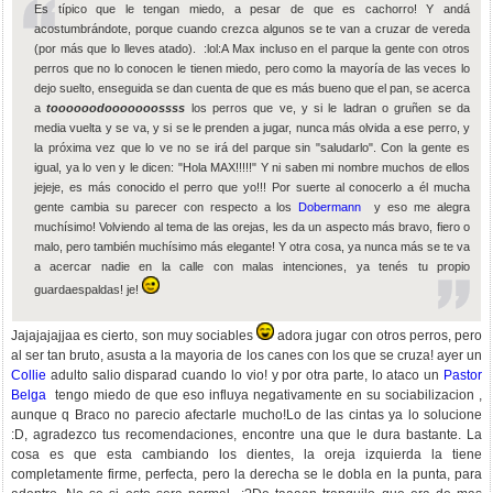
Es típico que le tengan miedo, a pesar de que es cachorro! Y andá
acostumbrándote, porque cuando crezca algunos se te van a cruzar de vereda
(por más que lo lleves atado). :lol:A Max incluso en el parque la gente con otros
perros que no lo conocen le tienen miedo, pero como la mayoría de las veces lo
dejo suelto, enseguida se dan cuenta de que es más bueno que el pan, se acerca
a
toooooodooooooossss
los perros que ve, y si le ladran o gruñen se da
media vuelta y se va, y si se le prenden a jugar, nunca más olvida a ese perro, y
la próxima vez que lo ve no se irá del parque sin "saludarlo". Con la gente es
igual, ya lo ven y le dicen: "Hola MAX!!!!!" Y ni saben mi nombre muchos de ellos
jejeje, es más conocido el perro que yo!!! Por suerte al conocerlo a él mucha
gente cambia su parecer con respecto a los
Dobermann
y eso me alegra
muchísimo! Volviendo al tema de las orejas, les da un aspecto más bravo, fiero o
malo, pero también muchísimo más elegante! Y otra cosa, ya nunca más se te va
a acercar nadie en la calle con malas intenciones, ya tenés tu propio
guardaespaldas! je!
Jajajajajjaa es cierto, son muy sociables
adora jugar con otros perros, pero
al ser tan bruto, asusta a la mayoria de los canes con los que se cruza! ayer un
Collie
adulto salio disparad cuando lo vio! y por otra parte, lo ataco un
Pastor
Belga
tengo miedo de que eso influya negativamente en su sociabilizacion ,
aunque q Braco no parecio afectarle mucho!Lo de las cintas ya lo solucione
:D, agradezco tus recomendaciones, encontre una que le dura bastante. La
cosa es que esta cambiando los dientes, la oreja izquierda la tiene
completamente firme, perfecta, pero la derecha se le dobla en la punta, para