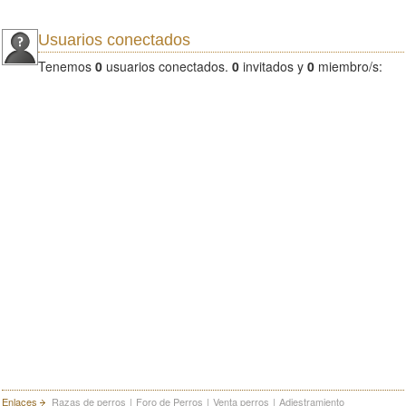
Usuarios conectados
Tenemos
0
usuarios conectados.
0
invitados y
0
miembro/s:
Enlaces
Razas de perros
|
Foro de Perros
|
Venta perros
|
Adiestramiento