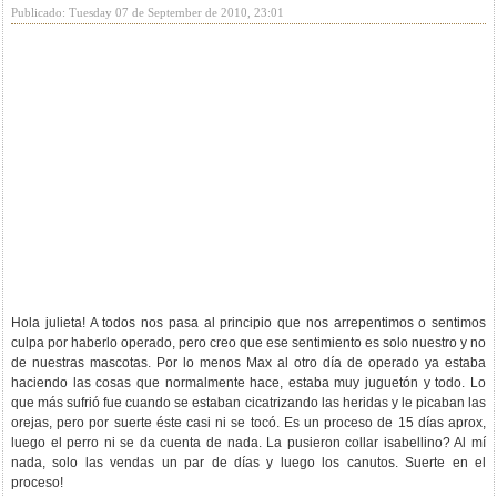
Publicado: Tuesday 07 de September de 2010, 23:01
Hola julieta! A todos nos pasa al principio que nos arrepentimos o sentimos
culpa por haberlo operado, pero creo que ese sentimiento es solo nuestro y no
de nuestras mascotas. Por lo menos Max al otro día de operado ya estaba
haciendo las cosas que normalmente hace, estaba muy juguetón y todo. Lo
que más sufrió fue cuando se estaban cicatrizando las heridas y le picaban las
orejas, pero por suerte éste casi ni se tocó. Es un proceso de 15 días aprox,
luego el perro ni se da cuenta de nada. La pusieron collar isabellino? Al mí
nada, solo las vendas un par de días y luego los canutos. Suerte en el
proceso!