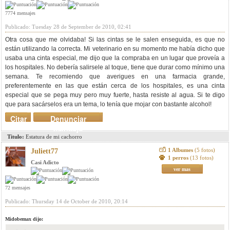
7774 mensajes
Publicado: Tuesday 28 de September de 2010, 02:41
Otra cosa que me olvidaba! Si las cintas se le salen enseguida, es que no
están utilizando la correcta. Mi veterinario en su momento me había dicho que
usaba una cinta especial, me dijo que la compraba en un lugar que proveía a
los hospitales. No debería salirsele al toque, tiene que durar como mínimo una
semana. Te recomiendo que averigues en una farmacia grande,
preferentemente en las que están cerca de los hospitales, es una cinta
especial que se pega muy pero muy fuerte, hasta resiste al agua. Si te digo
que para sacárselos era un tema, lo tenía que mojar con bastante alcohol!
Citar
Denunciar
mensaje
Titulo:
Estatura de mi cachorro
1 Albumes
(5 fotos)
Juliett77
1 perros
(13 fotos)
Casi Adicto
ver mas
72 mensajes
Publicado: Thursday 14 de October de 2010, 20:14
Midobemax dijo: