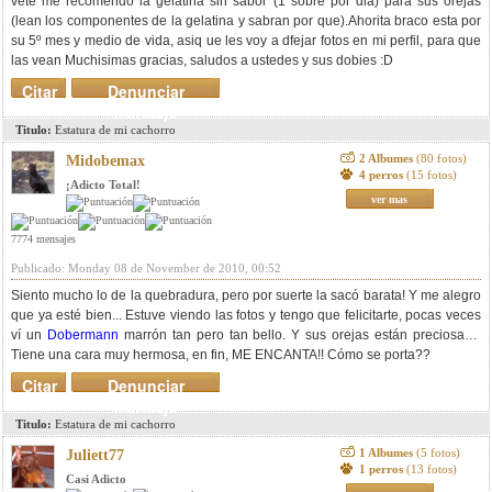
vete me recomendo la gelatina sin sabor (1 sobre por dia) para sus orejas
(lean los componentes de la gelatina y sabran por que).Ahorita braco esta por
su 5º mes y medio de vida, asiq ue les voy a dfejar fotos en mi perfil, para que
las vean Muchisimas gracias, saludos a ustedes y sus dobies :D
Citar
Denunciar
mensaje
Titulo:
Estatura de mi cachorro
2 Albumes
(80 fotos)
Midobemax
4 perros
(15 fotos)
¡Adicto Total!
ver mas
7774 mensajes
Publicado: Monday 08 de November de 2010, 00:52
Siento mucho lo de la quebradura, pero por suerte la sacó barata! Y me alegro
que ya esté bien... Estuve viendo las fotos y tengo que felicitarte, pocas veces
ví un
Dobermann
marrón tan pero tan bello. Y sus orejas están preciosas!!!
Tiene una cara muy hermosa, en fin, ME ENCANTA!! Cómo se porta??
Citar
Denunciar
mensaje
Titulo:
Estatura de mi cachorro
1 Albumes
(5 fotos)
Juliett77
1 perros
(13 fotos)
Casi Adicto