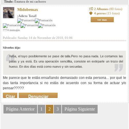
Titulo:
Estatura de mi cachorro
2 Albumes
(80 fotos)
Midobemax
4 perros
(15 fotos)
¡Adicto Total!
ver mas
7774 mensajes
Publicado: Sunday 14 de November de 2010, 01:06
Silverfox dijo:
Xeba, el tuyo posiblemente se pase de talla.Pero no pasa nada. Le cortamos las
patas y ya está. Es una operación sencillita, consiste en extirparle un trozo del
hueso. En dos días está como nuevo y sin secuelas.
Me parece que te estás ensañando demasiado con esta persona... por qué le
das tanta importancia si no estás de acuerdo con su forma de actuar y/o
pensar?????
Citar
Denunciar
mensaje
Página Anterior
1
2
3
Página Siguiente