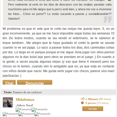
Pero realmente al verlo en los días de descanso con las orejitas paradas valía
muchísimo para mí.Me alegro que tu perro esté bien, y ahora me voy a chusmear
las fotos... Cómo se porta?? Lo estás sacando a pasear y sociabilizandolo??
Saludos!!
Mi problema es que el vete que le corto las orejas me queda lejos :S, es un
gran inconveniente, ya que se me hace imposible viajar todas las semanas 70
km. De todos modos, cuando se las vendó el veterinario, se le salieron al
toque tambien.. Me alegro que te haya gustado el corte! la gente se asusta
cuando lo ve asi jajaja. Lo saco a pasear todos los dias, dos caminatas cortas
por dia. Lo largo en el parque porque el me sigue. Ama jugar con otros perros!
algunos no le dan bola! jeje pero otros se prenden en el juego ;) En cuanto a
la gente, a veces asusta algunas viejas (y eso que tiene 4 meses!) pero los
chicos no le temen, cuando ven lo amigable que es, ya que esta en contacto
con niños desde que nacio. Me gusta verlo jugar con chicos, parece uno mas!
jejeGracias :)
Citar
Denunciar
mensaje
Titulo:
Estatura de mi cachorro
2 Albumes
(80 fotos)
Midobemax
4 perros
(15 fotos)
¡Adicto Total!
ver mas