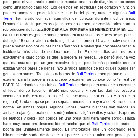
pone peor, el veterinario puede recomendar pruebas de diagnóstico extensas
como ultrasonido cardiaco. Los defectos en estructura del corazón y función
pueden amenazar potencialmente la vida del perro, aunque algunos
Bull
Terrier
han vivido con sus murmullos del corazón durante muchos años.
Demás esta decir que estos ejemplares no deben ser considerados para la
reproducción de la raza.
SORDERA LA SORDERA ES HEREDITARIA EN LOS
BULL TERRIERS
(puede haber entrado en la raza en los cruces de los perros
del siglo 19 con el ahora extinto inglish white Terrier). Otra alternativa es que
puede haber sido por cruces hace años con Dálmatas que hoy parece tener la
incidencia más alta de sordera hereditaria. En estos días aun no esta
exactamente claro como es que la sordera se hereda. Se pensó alguna vez
que era causado por un gen recesivo simple, pero lo más probable es que
existan varios pares de genes involucrados algunos de los cuales puede ser
genes dominantes. Todos los cachorros de
Bull Terrier
deben probarse con un
examen para la sordera esta prueba o examen se conoce como “el test de
BAER”. Veterinarios o su club de
Bull Terrier
deben poder ayudarle a encontrar
el lugar donde hacer el BAER más cercano y con facilidad (su escuela
veterinaria más cercana o las clínicas sostenidas por el BTCA o su club
regional). Cada oreja se prueba separadamente. La mayoría del BT tiene oído
normal en ambas orejas. Algunos whites (perros blancos) son sordos en
ambas orejas (bilateralmente sordo) mientras algún whites y coloreds (perros
de blancos y color) son sordos en una oreja (unilateralmente sordo). Hasta
hace muy poco era desconocido el hecho que el
Bull Terrier
coloreado es
podría ser unilateralmente sordo. Es improbable que un coloreado será
bilateralmente sordo desde que allí parece ser una unión con genes para