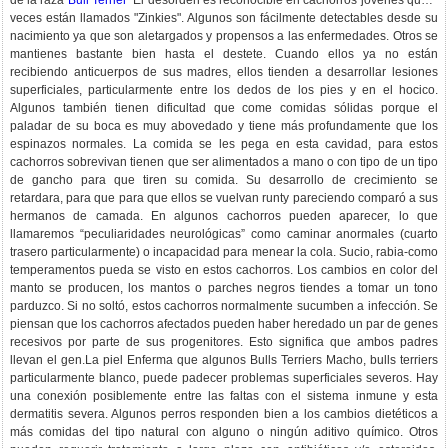
de la raza
Bull Terrier
El desorden es reconocible en cachorros jóvenes que a
veces están llamados "Zinkies". Algunos son fácilmente detectables desde su
nacimiento ya que son aletargados y propensos a las enfermedades. Otros se
mantienes bastante bien hasta el destete. Cuando ellos ya no están
recibiendo anticuerpos de sus madres, ellos tienden a desarrollar lesiones
superficiales, particularmente entre los dedos de los pies y en el hocico.
Algunos también tienen dificultad que come comidas sólidas porque el
paladar de su boca es muy abovedado y tiene más profundamente que los
espinazos normales. La comida se les pega en esta cavidad, para estos
cachorros sobrevivan tienen que ser alimentados a mano o con tipo de un tipo
de gancho para que tiren su comida. Su desarrollo de crecimiento se
retardara, para que para que ellos se vuelvan runty pareciendo comparó a sus
hermanos de camada. En algunos cachorros pueden aparecer, lo que
llamaremos “peculiaridades neurológicas” como caminar anormales (cuarto
trasero particularmente) o incapacidad para menear la cola. Sucio, rabia-como
temperamentos pueda se visto en estos cachorros. Los cambios en color del
manto se producen, los mantos o parches negros tiendes a tomar un tono
parduzco. Si no soltó, estos cachorros normalmente sucumben a infección. Se
piensan que los cachorros afectados pueden haber heredado un par de genes
recesivos por parte de sus progenitores. Esto significa que ambos padres
llevan el gen.La piel Enferma que algunos Bulls Terriers Macho, bulls terriers
particularmente blanco, puede padecer problemas superficiales severos. Hay
una conexión posiblemente entre las faltas con el sistema inmune y esta
dermatitis severa. Algunos perros responden bien a los cambios dietéticos a
más comidas del tipo natural con alguno o ningún aditivo químico. Otros