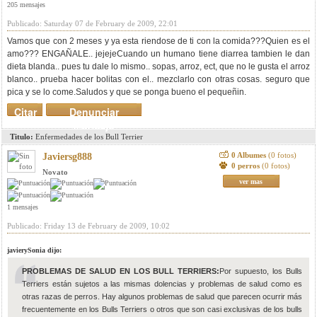
205 mensajes
Publicado: Saturday 07 de February de 2009, 22:01
Vamos que con 2 meses y ya esta riendose de ti con la comida???Quien es el
amo??? ENGAÑALE.. jejejeCuando un humano tiene diarrea tambien le dan
dieta blanda.. pues tu dale lo mismo.. sopas, arroz, ect, que no le gusta el arroz
blanco.. prueba hacer bolitas con el.. mezclarlo con otras cosas. seguro que
pica y se lo come.Saludos y que se ponga bueno el pequeñin.
Citar
Denunciar
mensaje
Titulo:
Enfermedades de los Bull Terrier
0 Albumes
(0 fotos)
Javiersg888
0 perros
(0 fotos)
Novato
ver mas
1 mensajes
Publicado: Friday 13 de February de 2009, 10:02
javierySonia dijo:
PROBLEMAS DE SALUD EN LOS BULL TERRIERS:
Por supuesto, los Bulls
Terriers están sujetos a las mismas dolencias y problemas de salud como es
otras razas de perros. Hay algunos problemas de salud que parecen ocurrir más
frecuentemente en los Bulls Terriers o otros que son casi exclusivas de los bulls