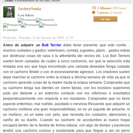
Titulo:
Enfermedades de los Bull Terrier
2 Albumes
(30 fotos)
JavierySonia
1 perros
(2 fotos)
Casi Adicto
ver mas
62 mensajes
Publicado: Thursday 15 de January de 2009, 21:33
Antes de adquirir un
Bull Terrier
debe tener presente que esto conlleva
muchos cuidados y gastos; veterinario, comida, juguetes, jabón... gastos extras
por destrozar cosas de casa o la alfombrilla del vecino etc. Los Bull Terriers
suelen tener camadas de cuatro a cinco cachorros, así que la selección esta
limitada una vez que haya encontrado una camada deseable.Tenga cuidado
con el cachorro tímido o con el excesivamente agresivo. Los criadores suelen
dejar marchar al cachorro entre la octava y décima semana de vida ya que el
cachorro aprende cosas de la madre hasta la octava semana. Compruebe que
su cachorro tenga sus dientes en cierre tijeras, con los incisivos superiores
justo por delante y en estrecho contacto con los inferiores e insertados
perpendicularmente con respecto a los maxilares. Compruebe que no tiene
aspecto enfermizo, mal nutrido, asustado o nervioso.Recuerde que adquirir un
cachorro conlleva una gran responsabilidad, no es un juguete de peluche, ni
un muñeco, es un bebe con pelo, que necesita los cuidados, atenciones y
cariño de su dueño. Cuando su cachorro se acostumbre al nuevo hogar
encajará dentro de la familia de forma natural, con algo de tiempo y paciencia
tendrá una cachorro curioso y exuberante para que llegue a ser un perro