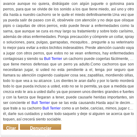
avance aunque no quiera, distráigale con algún juguete o golosina para
perros, para que se olvide de los sonido a los que tiene miedo, así uno y otro
día hasta a nuestro cachorro se le quite el miedo definitivamente.Una vez que
ya pueda salir de paseo con él, obsérvele con atención y no deje que olisque
pipis o caquitas de otros perros, esto puede llevar a enfermedades como la
sarna, que aunque se cura es muy largo su tratamiento y sobre todo carísimo,
además de otras enfermedades. Ponga precaución y cómprele un collar, spray
o soluciones, para; pulgas, garrapatas, mosquitos... pregunte a su veterinario
lo mejor para evitar a estos bichitos indeseables. Preste atención cuando vaya
a jugar con otros perros, que estos no se vean enfermos, hay enfermedades
contagiosas y siendo su
Bull Terrier
un cachorro puede cogerlas fácilmente, ya
que tiene menos defensas que un perro ya adulto.Como cachorros que son
necesitaran jugar, si usted no esta pendiente a el, tenga por seguro que
llamara su atención cogiendo cualquier cosa sea; zapatillas, mordiendo sillas,
todo lo que vea a su alcance. Los dientes le aran daño y por lo tanto morderá
todo lo que pueda incluso a usted, esto no se lo permita, ya que a medida que
crezca esto le ara a usted daño ya que poseen unos dientes grandes e fuertes
y con la fuerza que llegaran a tener, puede causarle heridas importantes, sin
ser conciente el
Bull Terrier
que se las esta causando.Hasta aquí le decimos
que trate a su cachorro
Bull Terrier
como a un bebe, caricias, mimos, jugar con
él, darle sus cuidados y sobre todo saquelo y deje si alguien se acerca que lo
toquen, así crecerá siento sociable.
Citar
Denunciar
mensaje