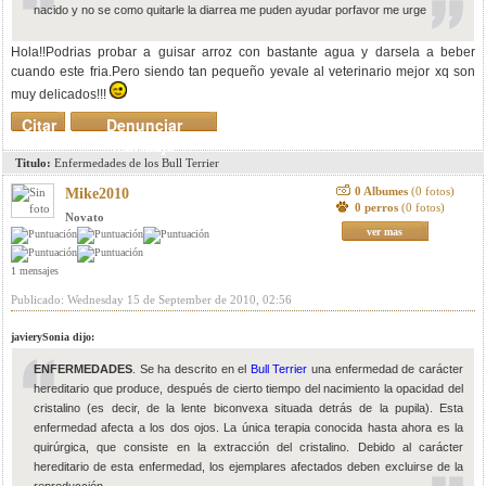
nacido y no se como quitarle la diarrea me puden ayudar porfavor me urge
Hola!!Podrias probar a guisar arroz con bastante agua y darsela a beber
cuando este fria.Pero siendo tan pequeño yevale al veterinario mejor xq son
muy delicados!!!
Citar
Denunciar
mensaje
Titulo:
Enfermedades de los Bull Terrier
0 Albumes
(0 fotos)
Mike2010
0 perros
(0 fotos)
Novato
ver mas
1 mensajes
Publicado: Wednesday 15 de September de 2010, 02:56
javierySonia dijo:
ENFERMEDADES
. Se ha descrito en el
Bull Terrier
una enfermedad de carácter
hereditario que produce, después de cierto tiempo del nacimiento la opacidad del
cristalino (es decir, de la lente biconvexa situada detrás de la pupila). Esta
enfermedad afecta a los dos ojos. La única terapia conocida hasta ahora es la
quirúrgica, que consiste en la extracción del cristalino. Debido al carácter
hereditario de esta enfermedad, los ejemplares afectados deben excluirse de la