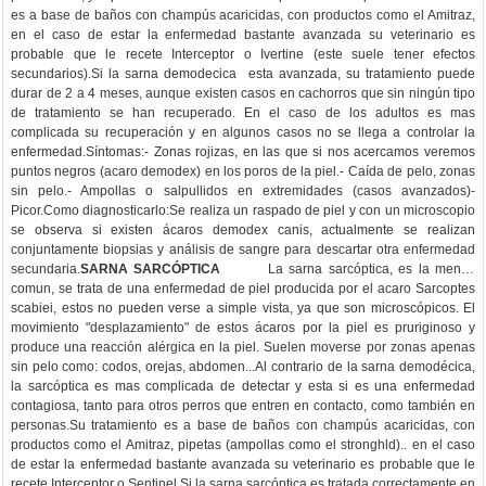
es a base de baños con champús acaricidas, con productos como el Amitraz,
en el caso de estar la enfermedad bastante avanzada su veterinario es
probable que le recete Interceptor o Ivertine (este suele tener efectos
secundarios).Si la sarna demodecica esta avanzada, su tratamiento puede
durar de 2 a 4 meses, aunque existen casos en cachorros que sin ningún tipo
de tratamiento se han recuperado. En el caso de los adultos es mas
complicada su recuperación y en algunos casos no se llega a controlar la
enfermedad.Síntomas:- Zonas rojizas, en las que si nos acercamos veremos
puntos negros (acaro demodex) en los poros de la piel.- Caída de pelo, zonas
sin pelo.- Ampollas o salpullidos en extremidades (casos avanzados)-
Picor.Como diagnosticarlo:Se realiza un raspado de piel y con un microscopio
se observa si existen ácaros demodex canis, actualmente se realizan
conjuntamente biopsias y análisis de sangre para descartar otra enfermedad
secundaria.
SARNA SARCÓPTICA
La sarna sarcóptica, es la menos
comun, se trata de una enfermedad de piel producida por el acaro Sarcoptes
scabiei, estos no pueden verse a simple vista, ya que son microscópicos. El
movimiento "desplazamiento" de estos ácaros por la piel es pruriginoso y
produce una reacción alérgica en la piel. Suelen moverse por zonas apenas
sin pelo como: codos, orejas, abdomen...Al contrario de la sarna demodécica,
la sarcóptica es mas complicada de detectar y esta si es una enfermedad
contagiosa, tanto para otros perros que entren en contacto, como también en
personas.Su tratamiento es a base de baños con champús acaricidas, con
productos como el Amitraz, pipetas (ampollas como el stronghld).. en el caso
de estar la enfermedad bastante avanzada su veterinario es probable que le
recete Interceptor o Sentinel.Si la sarna sarcóptica es tratada correctamente en