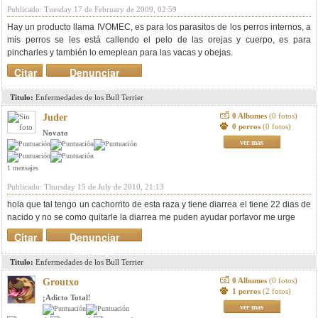
Publicado: Tuesday 17 de February de 2009, 02:59
Hay un producto llama IVOMEC, es para los parasitos de los perros internos, a
mis perros se les está callendo el pelo de las orejas y cuerpo, es para
pincharles y también lo emeplean para las vacas y obejas.
Citar
Denunciar
mensaje
Titulo:
Enfermedades de los Bull Terrier
0 Albumes
(0 fotos)
Juder
0 perros
(0 fotos)
Novato
ver mas
1 mensajes
Publicado: Thursday 15 de July de 2010, 21:13
hola que tal tengo un cachorrito de esta raza y tiene diarrea el tiene 22 dias de
nacido y no se como quitarle la diarrea me puden ayudar porfavor me urge
Citar
Denunciar
mensaje
Titulo:
Enfermedades de los Bull Terrier
0 Albumes
(0 fotos)
Groutxo
1 perros
(2 fotos)
¡Adicto Total!
ver mas