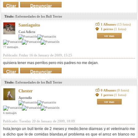
Citar
Denunciar
mensaje
Titulo:
Enfermedades de los Bull Terrier
1 Albumes
(13 fotos)
Santiaguito
1 perros
(1 fotos)
Casi Adicto
ver mas
77 mensajes
Publicado: Friday 16 de January de 2009, 15:25
quisiera tener mas perritos pero mis padres no me dejan.
Citar
Denunciar
mensaje
Titulo:
Enfermedades de los Bull Terrier
0 Albumes
(0 fotos)
Chester
1 perros
(1 fotos)
Aprendiz
ver mas
6 mensajes
Publicado: Tuesday 20 de January de 2009, 18:09
hola,tengo un bull terrie de 2 meses y medio,tiene diarreas y el veterinario me
a dicho que le de comidas blandas,el problema es que el arroz en blanco no