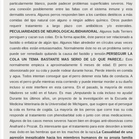
particularmente blanco, puede padecer problemas superficiales severos. Hay
una conexión posiblemente entre las faltas con el sistema inmune y esta
dermatitis severa. Algunos perros responden bien a los cambios dietéticos a más
comidas del tipo natural con alguno o ningún aditivo químico. Otros pueden
requerir tratamiento a largo plazo con antibióticos y/o esteroides.
PECULIARIDADES DE NEUROLOGICAL/BEHAVIORAL
: Algunos bulls Terriers
persiguen y cazan sus colas. En la forma apacible, éste parece ser relacionado a
fastidio o enfatizar de algún tipo. Algunos hilan alrededor en círculos unas veces
cuando ellos están entusiasmados. Normalmente éste no es un problema serio y
puede ser remediado quitando la causa del fastidio y tensión.
PERSEGUIR LA
COLA UN TEMA BASTANTE MAS SERIO DE LO QUE PARECE.:
Esto
normalmente empieza a aproximadamente 6 meses de edad. El perro es
obsesionado por su cola y puede rodear durante horas. Pierde interés en comida
y agua. Todos intentan conseguir que el perro detener esta falta de conducta. A
veces el perro gruñe mientras esta corriendo y puede intentar morder a su dueño
incluso si este interfiere en esta carrera. En el pasado, la mayoría de estos
hiladores se soltó en el futuro. Es mas ¡Amputando la cola incluso no ayuda!
Durante los últimos años, un proyecto de la investigación en la Escuela de
Medicina Veterinaria de la Universidad de Michigans, que sugiere que el perseguir
la cola es forma de cogida. La mayoría de los perros que corre tras su cola
responde al tratamiento con phenobarbital solo o junto con otras medicaciones.
Algunos de los casos menos severos hacen bien en drogas anti-obsesivas como
Anafranil o Prozak. Es interesante que el tratamiento para este desorden a tenido
mas éxito en las hembras que en los machos de la raza.
La Casualidad de una
agresión inexplicable hacia los miembros humanos de su propia familia