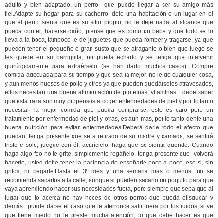
adulto y bien adaptado, un perro que puede llegar a ser su amigo más
fiel.Adapte su hogar para su cachorro, déle una habitación o un lugar en el
que el perro sienta que es su sitio propio, no le deje nada al alcance que
pueda con el, hacerse daño, piense que es como un bebe y que todo se lo
lleva a la boca, tampoco le de juguetes que pueda romper y tragarse, ya que
pueden tener el pequeño o gran susto que se atragante o bien que luego se
les quede en su barriguita, no pueda echarlo y se tenga que intervenir
quirúrgicamente para extraérselo (se han dado muchos casos). Compre
comida adecuada para su tiempo y que sea la mejor, no le de cualquier cosa,
y aun menos huesos de pollo y otros ya que pueden quedárseles atravesados,
ellos necesitan una buena alimentación de proteínas, vitaminas... debe saber
que esta raza son muy propensos a coger enfermedades de piel y por lo tanto
necesitan la mejor comida que pueda comprarse, esto es caro pero un
tratamiento por enfermedad de piel y otras, es aun mas, por lo tanto denle una
buena nutrición para evitar enfermedades.Deberá darle todo el afecto que
puedan, tenga presente que se a retirado de su madre y camada, se sentirá
triste e solo, juegue con él, acarícielo, haga que se sienta querido. Cuando
haga algo feo no le grite, simplemente regáñelo, tenga presente que volverá
hacerlo, usted debe tener la paciencia de enseñarle poco a poco, eso si, sin
gritos, ni pegarle.Hasta el 3º mes y una semana mas o menos, no se
recomienda sacarlos a la calle, aunque si pueden sacarlo un poquito para que
vaya aprendiendo hacer sus necesidades fuera, pero siempre que sepa que al
lugar que lo acerca no hay heces de otros perros que pueda olisquear y
demás.. puede darse el caso que le aterrorice salir fuera por los ruidos, si ve
que tiene miedo no le preste mucha atención, lo que debe hacer es que