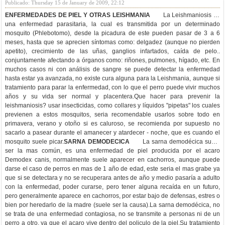
Publicado: Thursday 15 de January de 2009, 22:12
ENFERMEDADES DE PIEL Y OTRAS
LEISHMANIA
La Leishmaniosis es
una enfermedad parasitaria, la cual es transmitida por un determinado
mosquito (Phlebotomo), desde la picadura de este pueden pasar de 3 a 6
meses, hasta que se aprecien síntomas como: delgadez (aunque no pierden
apetito), crecimiento de las uñas, ganglios infartados, caída de pelo..
conjuntamente afectando a órganos como: riñones, pulmones, hígado, etc. En
muchos casos ni con análisis de sangre se puede detectar la enfermedad
hasta estar ya avanzada, no existe cura alguna para la Leishmania, aunque si
tratamiento para parar la enfermedad, con lo que el perro puede vivir muchos
años y su vida ser normal y placentera.Que hacer para prevenir la
leishmaniosis? usar insecticidas, como collares y líquidos "pipetas" los cuales
previenen a estos mosquitos, seria recomendable usarlos sobre todo en
primavera, verano y otoño si es caluroso, se recomienda por supuesto no
sacarlo a pasear durante el amanecer y atardecer - noche, que es cuando el
mosquito suele picar.
SARNA DEMODECICA
La sarna demodécica suele
ser la mas común, es una enfermedad de piel producida por el acaro
Demodex canis, normalmente suele aparecer en cachorros, aunque puede
darse el caso de perros en mas de 1 año de edad, este seria el mas grabe ya
que si se detectara y no se recuperara antes de año y medio pasaría a adulto
con la enfermedad, poder curarse, pero tener alguna recaída en un futuro,
pero generalmente aparece en cachorros, por estar bajo de defensas, estres o
bien por heredarlo de la madre (suele ser la causa).La sarna demodécica, no
se trata de una enfermedad contagiosa, no se transmite a personas ni de un
perro a otro, ya que el acaro vive dentro del policulo de la piel.Su tratamiento