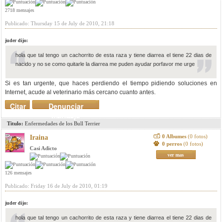
2718 mensajes
Publicado: Thursday 15 de July de 2010, 21:18
juder dijo:
hola que tal tengo un cachorrito de esta raza y tiene diarrea el tiene 22 dias de
nacido y no se como quitarle la diarrea me puden ayudar porfavor me urge
Si es tan urgente, que haces perdiendo el tiempo pidiendo soluciones en
Internet, acude al veterinario más cercano cuanto antes.
Citar
Denunciar
mensaje
Titulo:
Enfermedades de los Bull Terrier
0 Albumes
(0 fotos)
Iraina
0 perros
(0 fotos)
Casi Adicto
ver mas
126 mensajes
Publicado: Friday 16 de July de 2010, 01:19
juder dijo:
hola que tal tengo un cachorrito de esta raza y tiene diarrea el tiene 22 dias de