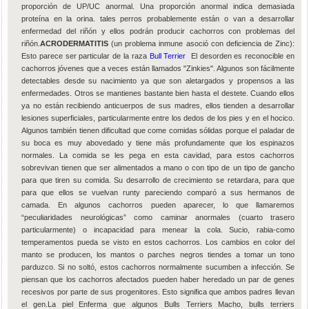
proporción de UP/UC anormal. Una proporción anormal indica demasiada
proteína en la orina. tales perros probablemente están o van a desarrollar
enfermedad del riñón y ellos podrán producir cachorros con problemas del
riñón.
ACRODERMATITIS
(un problema inmune asoció con deficiencia de Zinc):
Esto parece ser particular de la raza
Bull Terrier
El desorden es reconocible en
cachorros jóvenes que a veces están llamados "Zinkies". Algunos son fácilmente
detectables desde su nacimiento ya que son aletargados y propensos a las
enfermedades. Otros se mantienes bastante bien hasta el destete. Cuando ellos
ya no están recibiendo anticuerpos de sus madres, ellos tienden a desarrollar
lesiones superficiales, particularmente entre los dedos de los pies y en el hocico.
Algunos también tienen dificultad que come comidas sólidas porque el paladar de
su boca es muy abovedado y tiene más profundamente que los espinazos
normales. La comida se les pega en esta cavidad, para estos cachorros
sobrevivan tienen que ser alimentados a mano o con tipo de un tipo de gancho
para que tiren su comida. Su desarrollo de crecimiento se retardara, para que
para que ellos se vuelvan runty pareciendo comparó a sus hermanos de
camada. En algunos cachorros pueden aparecer, lo que llamaremos
“peculiaridades neurológicas” como caminar anormales (cuarto trasero
particularmente) o incapacidad para menear la cola. Sucio, rabia-como
temperamentos pueda se visto en estos cachorros. Los cambios en color del
manto se producen, los mantos o parches negros tiendes a tomar un tono
parduzco. Si no soltó, estos cachorros normalmente sucumben a infección. Se
piensan que los cachorros afectados pueden haber heredado un par de genes
recesivos por parte de sus progenitores. Esto significa que ambos padres llevan
el gen.La piel Enferma que algunos Bulls Terriers Macho, bulls terriers