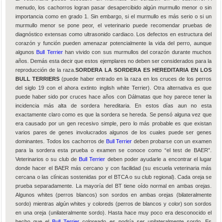
menudo, los cachorros logran pasar desapercibido algún murmullo menor o sin
importancia como en grado 1. Sin embargo, si el murmullo es más serio o si un
murmullo menor se pone peor, el veterinario puede recomendar pruebas de
diagnóstico extensas como ultrasonido cardiaco. Los defectos en estructura del
corazón y función pueden amenazar potencialmente la vida del perro, aunque
algunos
Bull Terrier
han vivido con sus murmullos del corazón durante muchos
años. Demás esta decir que estos ejemplares no deben ser considerados para la
reproducción de la raza.
SORDERA LA SORDERA ES HEREDITARIA EN LOS
BULL TERRIERS
(puede haber entrado en la raza en los cruces de los perros
del siglo 19 con el ahora extinto inglish white Terrier). Otra alternativa es que
puede haber sido por cruces hace años con Dálmatas que hoy parece tener la
incidencia más alta de sordera hereditaria. En estos días aun no esta
exactamente claro como es que la sordera se hereda. Se pensó alguna vez que
era causado por un gen recesivo simple, pero lo más probable es que existan
varios pares de genes involucrados algunos de los cuales puede ser genes
dominantes. Todos los cachorros de
Bull Terrier
deben probarse con un examen
para la sordera esta prueba o examen se conoce como “el test de BAER”.
Veterinarios o su club de
Bull Terrier
deben poder ayudarle a encontrar el lugar
donde hacer el BAER más cercano y con facilidad (su escuela veterinaria más
cercana o las clínicas sostenidas por el BTCA o su club regional). Cada oreja se
prueba separadamente. La mayoría del BT tiene oído normal en ambas orejas.
Algunos whites (perros blancos) son sordos en ambas orejas (bilateralmente
sordo) mientras algún whites y coloreds (perros de blancos y color) son sordos
en una oreja (unilateralmente sordo). Hasta hace muy poco era desconocido el
hecho que el
Bull Terrier
coloreado es podría ser unilateralmente sordo. Es