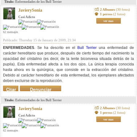
Titulo:
Enfermedades de los Bull Terrier
2 Albumes
(30 fotos)
JavierySonia
1 perros
(2 fotos)
Casi Adicto
ver mas
62 mensajes
Publicado: Thursday 15 de January de 2009, 21:34
ENFERMEDADES
. Se ha descrito en el
Bull Terrier
una enfermedad de
carácter hereditario que produce, después de cierto tiempo del nacimiento la
opacidad del cristalino (es decir, de la lente biconvexa situada detrás de la
pupila). Esta enfermedad afecta a los dos ojos. La única terapia conocida
hasta ahora es la quirúrgica, que consiste en la extracción del cristalino.
Debido al carácter hereditario de esta enfermedad, los ejemplares afectados
deben excluirse de la reproducción.
Citar
Denunciar
mensaje
Titulo:
Enfermedades de los Bull Terrier
2 Albumes
(30 fotos)
JavierySonia
1 perros
(2 fotos)
Casi Adicto
ver mas
62 mensajes