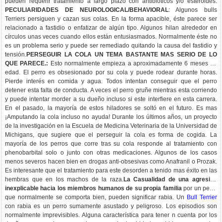
pueden requerir tratamiento a largo plazo con antibióticos y/o esteroides.
PECULIARIDADES DE NEUROLOGICAL/BEHAVIORAL
: Algunos bulls
Terriers persiguen y cazan sus colas. En la forma apacible, éste parece ser
relacionado a fastidio o enfatizar de algún tipo. Algunos hilan alrededor en
círculos unas veces cuando ellos están entusiasmados. Normalmente éste no
es un problema serio y puede ser remediado quitando la causa del fastidio y
tensión.
PERSEGUIR LA COLA UN TEMA BASTANTE MAS SERIO DE LO
QUE PARECE.:
Esto normalmente empieza a aproximadamente 6 meses de
edad. El perro es obsesionado por su cola y puede rodear durante horas.
Pierde interés en comida y agua. Todos intentan conseguir que el perro
detener esta falta de conducta. A veces el perro gruñe mientras esta corriendo
y puede intentar morder a su dueño incluso si este interfiere en esta carrera.
En el pasado, la mayoría de estos hiladores se soltó en el futuro. Es mas
¡Amputando la cola incluso no ayuda! Durante los últimos años, un proyecto
de la investigación en la Escuela de Medicina Veterinaria de la Universidad de
Michigans, que sugiere que el perseguir la cola es forma de cogida. La
mayoría de los perros que corre tras su cola responde al tratamiento con
phenobarbital solo o junto con otras medicaciones. Algunos de los casos
menos severos hacen bien en drogas anti-obsesivas como Anafranil o Prozak.
Es interesante que el tratamiento para este desorden a tenido mas éxito en las
hembras que en los machos de la raza.
La Casualidad de una agresión
inexplicable hacia los miembros humanos de su propia familia
por un perro
que normalmente se comporta bien, pueden significar rabia. Un
Bull Terrier
con rabia es un perro sumamente asustado y peligroso. Los episodios son
normalmente imprevisibles. Alguna característica para tener n cuenta por los