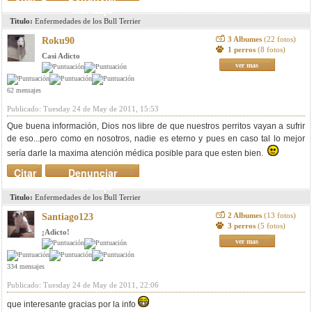
mensaje
Titulo:
Enfermedades de los Bull Terrier
3 Albumes
(22 fotos)
Roku90
1 perros
(8 fotos)
Casi Adicto
ver mas
62 mensajes
Publicado: Tuesday 24 de May de 2011, 15:53
Que buena información, Dios nos libre de que nuestros perritos vayan a sufrir
de eso...pero como en nosotros, nadie es eterno y pues en caso tal lo mejor
sería darle la maxima atención médica posible para que esten bien.
Citar
Denunciar
mensaje
Titulo:
Enfermedades de los Bull Terrier
2 Albumes
(13 fotos)
Santiago123
3 perros
(5 fotos)
¡Adicto!
ver mas
334 mensajes
Publicado: Tuesday 24 de May de 2011, 22:06
que interesante gracias por la info