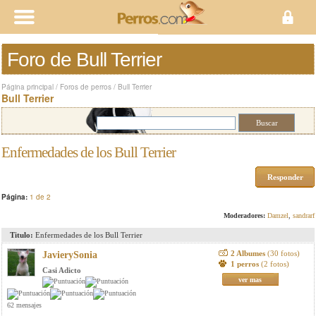
Foro de Bull Terrier
Página principal
/
Foros de perros
/
Bull Terrier
Bull Terrier
Enfermedades de los Bull Terrier
Responder
Página:
1 de 2
Moderadores:
Damzel
,
sandrarf
Titulo:
Enfermedades de los Bull Terrier
2 Albumes
(30 fotos)
JavierySonia
1 perros
(2 fotos)
Casi Adicto
ver mas
62 mensajes