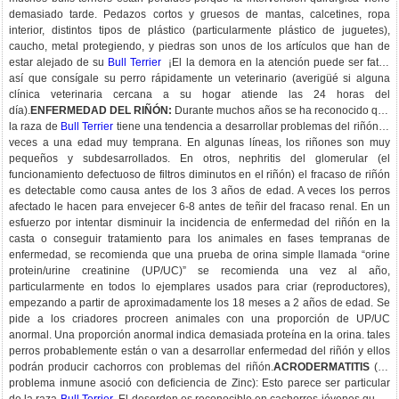
demasiado tarde. Pedazos cortos y gruesos de mantas, calcetines, ropa
interior, distintos tipos de plástico (particularmente plástico de juguetes),
caucho, metal protegiendo, y piedras son unos de los artículos que han de
estar alejado de su
Bull Terrier
¡El la demora en la atención puede ser fatal,
así que consígale su perro rápidamente un veterinario (averigüé si alguna
clínica veterinaria cercana a su hogar atiende las 24 horas del
día).
ENFERMEDAD DEL RIÑÓN:
Durante muchos años se ha reconocido que
la raza de
Bull Terrier
tiene una tendencia a desarrollar problemas del riñón, a
veces a una edad muy temprana. En algunas líneas, los riñones son muy
pequeños y subdesarrollados. En otros, nephritis del glomerular (el
funcionamiento defectuoso de filtros diminutos en el riñón) el fracaso de riñón
es detectable como causa antes de los 3 años de edad. A veces los perros
afectado le hacen para envejecer 6-8 antes de teñir del fracaso renal. En un
esfuerzo por intentar disminuir la incidencia de enfermedad del riñón en la
casta o conseguir tratamiento para los animales en fases tempranas de
enfermedad, se recomienda que una prueba de orina simple llamada “orine
protein/urine creatinine (UP/UC)” se recomienda una vez al año,
particularmente en todos lo ejemplares usados para criar (reproductores),
empezando a partir de aproximadamente los 18 meses a 2 años de edad. Se
pide a los criadores procreen animales con una proporción de UP/UC
anormal. Una proporción anormal indica demasiada proteína en la orina. tales
perros probablemente están o van a desarrollar enfermedad del riñón y ellos
podrán producir cachorros con problemas del riñón.
ACRODERMATITIS
(un
problema inmune asoció con deficiencia de Zinc): Esto parece ser particular