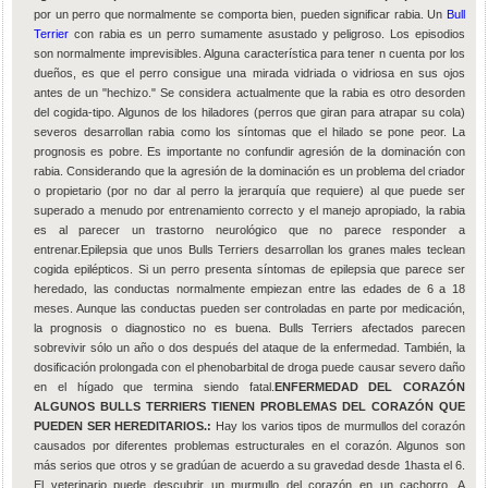
por un perro que normalmente se comporta bien, pueden significar rabia. Un
Bull
Terrier
con rabia es un perro sumamente asustado y peligroso. Los episodios
son normalmente imprevisibles. Alguna característica para tener n cuenta por los
dueños, es que el perro consigue una mirada vidriada o vidriosa en sus ojos
antes de un "hechizo." Se considera actualmente que la rabia es otro desorden
del cogida-tipo. Algunos de los hiladores (perros que giran para atrapar su cola)
severos desarrollan rabia como los síntomas que el hilado se pone peor. La
prognosis es pobre. Es importante no confundir agresión de la dominación con
rabia. Considerando que la agresión de la dominación es un problema del criador
o propietario (por no dar al perro la jerarquía que requiere) al que puede ser
superado a menudo por entrenamiento correcto y el manejo apropiado, la rabia
es al parecer un trastorno neurológico que no parece responder a
entrenar.Epilepsia que unos Bulls Terriers desarrollan los granes males teclean
cogida epilépticos. Si un perro presenta síntomas de epilepsia que parece ser
heredado, las conductas normalmente empiezan entre las edades de 6 a 18
meses. Aunque las conductas pueden ser controladas en parte por medicación,
la prognosis o diagnostico no es buena. Bulls Terriers afectados parecen
sobrevivir sólo un año o dos después del ataque de la enfermedad. También, la
dosificación prolongada con el phenobarbital de droga puede causar severo daño
en el hígado que termina siendo fatal.
ENFERMEDAD DEL CORAZÓN
ALGUNOS BULLS TERRIERS TIENEN PROBLEMAS DEL CORAZÓN QUE
PUEDEN SER HEREDITARIOS.:
Hay los varios tipos de murmullos del corazón
causados por diferentes problemas estructurales en el corazón. Algunos son
más serios que otros y se gradúan de acuerdo a su gravedad desde 1hasta el 6.
El veterinario puede descubrir un murmullo del corazón en un cachorro. A