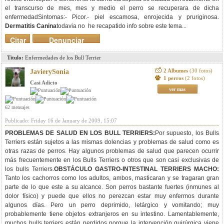
el transcurso de mes, mes y medio el perro se recuperara de dicha
enfermedadSintomas:- Picor.- piel escamosa, enrojecida y pruriginosa.
Dermatitis Canina
todavia no he recapatido info sobre este tema...
Citar
Denunciar
mensaje
Titulo:
Enfermedades de los Bull Terrier
2 Albumes
(30 fotos)
JavierySonia
1 perros
(2 fotos)
Casi Adicto
ver mas
62 mensajes
Publicado: Friday 16 de January de 2009, 15:07
PROBLEMAS DE SALUD EN LOS BULL TERRIERS:
Por supuesto, los Bulls
Terriers están sujetos a las mismas dolencias y problemas de salud como es
otras razas de perros. Hay algunos problemas de salud que parecen ocurrir
más frecuentemente en los Bulls Terriers o otros que son casi exclusivas de
los bulls Terriers.
OBSTÁCULO GASTRO-INTESTINAL TERRIERS MACHO:
Tanto los cachorros como los adultos, ambos, masticaran y se tragaran gran
parte de lo que este a su alcance. Son perros bastante fuertes (inmunes al
dolor físico) y puede que ellos no perezcan estar muy enfermos durante
algunos días. Pero un perro deprimido, letárgico y vomitando; muy
probablemente tiene objetos extranjeros en su intestino. Lamentablemente,
muchos bulls terriers están perdidos porque la intervención quirúrgica viene