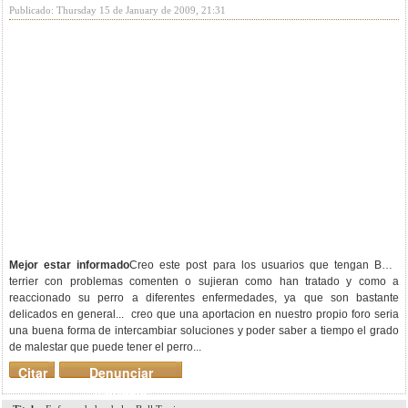
Publicado: Thursday 15 de January de 2009, 21:31
Mejor estar informado
Creo este post para los usuarios que tengan Bulls
terrier con problemas comenten o sujieran como han tratado y como a
reaccionado su perro a diferentes enfermedades, ya que son bastante
delicados en general... creo que una aportacion en nuestro propio foro seria
una buena forma de intercambiar soluciones y poder saber a tiempo el grado
de malestar que puede tener el perro...
Citar
Denunciar
mensaje