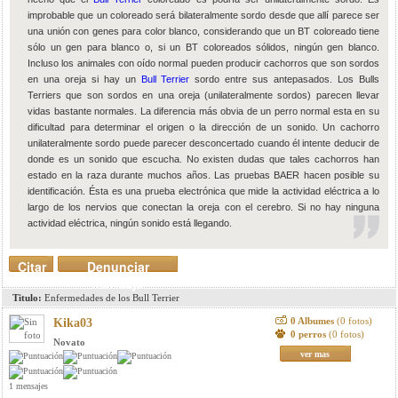
improbable que un coloreado será bilateralmente sordo desde que allí parece ser
una unión con genes para color blanco, considerando que un BT coloreado tiene
sólo un gen para blanco o, si un BT coloreados sólidos, ningún gen blanco.
Incluso los animales con oído normal pueden producir cachorros que son sordos
en una oreja si hay un
Bull Terrier
sordo entre sus antepasados. Los Bulls
Terriers que son sordos en una oreja (unilateralmente sordos) parecen llevar
vidas bastante normales. La diferencia más obvia de un perro normal esta en su
dificultad para determinar el origen o la dirección de un sonido. Un cachorro
unilateralmente sordo puede parecer desconcertado cuando él intente deducir de
donde es un sonido que escucha. No existen dudas que tales cachorros han
estado en la raza durante muchos años. Las pruebas BAER hacen posible su
identificación. Ésta es una prueba electrónica que mide la actividad eléctrica a lo
largo de los nervios que conectan la oreja con el cerebro. Si no hay ninguna
actividad eléctrica, ningún sonido está llegando.
Citar
Denunciar
mensaje
Titulo:
Enfermedades de los Bull Terrier
0 Albumes
(0 fotos)
Kika03
0 perros
(0 fotos)
Novato
ver mas
1 mensajes