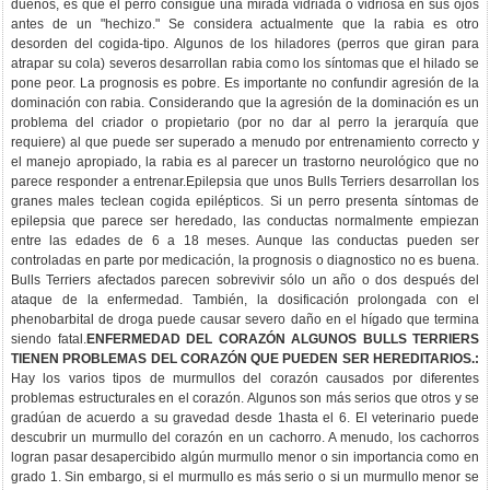
dueños, es que el perro consigue una mirada vidriada o vidriosa en sus ojos
antes de un "hechizo." Se considera actualmente que la rabia es otro
desorden del cogida-tipo. Algunos de los hiladores (perros que giran para
atrapar su cola) severos desarrollan rabia como los síntomas que el hilado se
pone peor. La prognosis es pobre. Es importante no confundir agresión de la
dominación con rabia. Considerando que la agresión de la dominación es un
problema del criador o propietario (por no dar al perro la jerarquía que
requiere) al que puede ser superado a menudo por entrenamiento correcto y
el manejo apropiado, la rabia es al parecer un trastorno neurológico que no
parece responder a entrenar.Epilepsia que unos Bulls Terriers desarrollan los
granes males teclean cogida epilépticos. Si un perro presenta síntomas de
epilepsia que parece ser heredado, las conductas normalmente empiezan
entre las edades de 6 a 18 meses. Aunque las conductas pueden ser
controladas en parte por medicación, la prognosis o diagnostico no es buena.
Bulls Terriers afectados parecen sobrevivir sólo un año o dos después del
ataque de la enfermedad. También, la dosificación prolongada con el
phenobarbital de droga puede causar severo daño en el hígado que termina
siendo fatal.
ENFERMEDAD DEL CORAZÓN ALGUNOS BULLS TERRIERS
TIENEN PROBLEMAS DEL CORAZÓN QUE PUEDEN SER HEREDITARIOS.:
Hay los varios tipos de murmullos del corazón causados por diferentes
problemas estructurales en el corazón. Algunos son más serios que otros y se
gradúan de acuerdo a su gravedad desde 1hasta el 6. El veterinario puede
descubrir un murmullo del corazón en un cachorro. A menudo, los cachorros
logran pasar desapercibido algún murmullo menor o sin importancia como en
grado 1. Sin embargo, si el murmullo es más serio o si un murmullo menor se