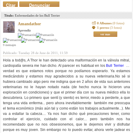
Citar
Denunciar
mensaje
Titulo:
Enfermedades de los Bull Terrier
0 Albumes
(0 fotos)
Amandathor
1 perros
(3 fotos)
Aprendiz
ver mas
9 mensajes
Publicado: Tuesday 28 de June de 2011, 11:59
Hola a tod@s, A Thor le han detectado una malformación en la válvula mitral,
cardiopatía severa me han dicho. Al parecer es habitual en los
Bull Terrier
La
verdad es que estamos rotos porque no podíamos esperarlo. Ya estamos
medicándolo y estamos muy agradecidos a su nueva veterinaria.No sé si
hubiera cambiado algo pero me indigna que en 2 años de vida sus anteriores
veterinarias no le hayan notado nada (de hecho nunca le hicieron una
exploración en condiciones) y que el primer día con su nueva médico ella lo
descubriera. Lo primero que sentí (y siento) es terror, miedo a perderle, a que
tenga una vida enferma... pero ahora inevitablemente también me preocupa
el tema económico (más aún tal y como están los trabajos actualmente...). Me
va a estallar la cabeza.... Ya nos han dicho qué precauciones tener, como
controlar el ejercicio, cuidado con el calor.... pero también nos ha
recomendado que no nos obsesionemos, que le dejemos vivir y disfrutar
porque es muy joven. Sin embargo no lo puedo evitar, ahora verle jadear es