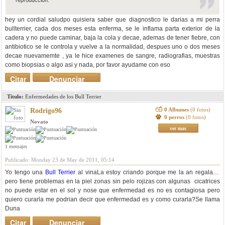
reproducción.
hey un cordial saludpo quisiera saber que diagnostico le darias a mi perra
bullterrier, cada dos meses esta enferma, se le inflama parta exterior de la
cadera y no puede caminar, baja la cola y decae, ademas de tener fiebre, con
antibiotico se le controla y vuelve a la normalidad, despues uno o dos meses
decae nuevamemte , ya le hice examenes de sangre, radiografias, muestras
como biopsias o algo asi y nada, por favor ayudame con eso
Citar
Denunciar
mensaje
Titulo:
Enfermedades de los Bull Terrier
0 Albumes
(0 fotos)
Rodrigo96
0 perros
(0 fotos)
Novato
ver mas
1 mensajes
Publicado: Monday 23 de May de 2011, 05:14
Yo tengo una
Bull Terrier
al vinaLa estoy criando porque me la an regalado
pero tiene problemas en la piel zonas sin pelo rojizas con algunas cicatrices
no puede estar en el sol y nose que enfermedad es no es contagiosa pero
quiero curarla me podrian decir que enfermedad es y como curarla?Se llama
Duna
Citar
Denunciar