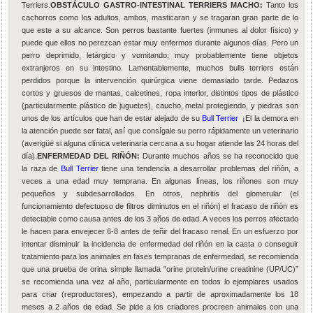
Terriers.
OBSTÁCULO GASTRO-INTESTINAL TERRIERS MACHO:
Tanto los
cachorros como los adultos, ambos, masticaran y se tragaran gran parte de lo
que este a su alcance. Son perros bastante fuertes (inmunes al dolor físico) y
puede que ellos no perezcan estar muy enfermos durante algunos días. Pero un
perro deprimido, letárgico y vomitando; muy probablemente tiene objetos
extranjeros en su intestino. Lamentablemente, muchos bulls terriers están
perdidos porque la intervención quirúrgica viene demasiado tarde. Pedazos
cortos y gruesos de mantas, calcetines, ropa interior, distintos tipos de plástico
(particularmente plástico de juguetes), caucho, metal protegiendo, y piedras son
unos de los artículos que han de estar alejado de su
Bull Terrier
¡El la demora en
la atención puede ser fatal, así que consígale su perro rápidamente un veterinario
(averigüé si alguna clínica veterinaria cercana a su hogar atiende las 24 horas del
día).
ENFERMEDAD DEL RIÑÓN:
Durante muchos años se ha reconocido que
la raza de
Bull Terrier
tiene una tendencia a desarrollar problemas del riñón, a
veces a una edad muy temprana. En algunas líneas, los riñones son muy
pequeños y subdesarrollados. En otros, nephritis del glomerular (el
funcionamiento defectuoso de filtros diminutos en el riñón) el fracaso de riñón es
detectable como causa antes de los 3 años de edad. A veces los perros afectado
le hacen para envejecer 6-8 antes de teñir del fracaso renal. En un esfuerzo por
intentar disminuir la incidencia de enfermedad del riñón en la casta o conseguir
tratamiento para los animales en fases tempranas de enfermedad, se recomienda
que una prueba de orina simple llamada “orine protein/urine creatinine (UP/UC)”
se recomienda una vez al año, particularmente en todos lo ejemplares usados
para criar (reproductores), empezando a partir de aproximadamente los 18
meses a 2 años de edad. Se pide a los criadores procreen animales con una