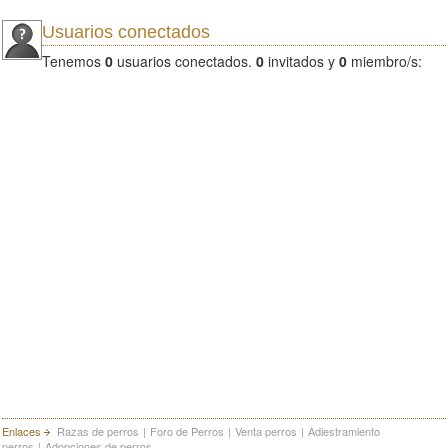
Usuarios conectados
Tenemos
0
usuarios conectados.
0
invitados y
0
miembro/s:
Enlaces
Razas de perros
|
Foro de Perros
|
Venta perros
|
Adiestramiento
perros
|
Adopciones de perros