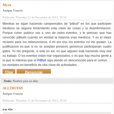
Myxo
Antiguo Usuario
Publicado: Thursday 21 de November de 2013, 20:10
Mientras se sigan haciendo campeonatos de "pitbull" en los que participen
mestizos se seguira fomentando esta clase de cosas y la desinformacion.
Porque como publico vas a uno de estos eventos, y te piensas que has
conocido pitbulls cuando en verdad la mayoria eran mestizos. Y es el mejor
reclamo para los milanuncieros. A mi por eso los eventos no me gustan. La
justificacion es que si no se aceptan preseros genericos participarian cuatro
gatos. Yo me pregunto, si esto es asi, es que alguien esta haciendo muy mal
su trabajo. O los eventos estan mal organizados, o es que hay mucha gente a
la que le interesa que el
PitBull
siga siendo un desconocido para el comun de
los mortales en beneficio de otra clase de actividades...
Citar
Denunciar
mensaje
Titulo:
Nombre para un afijo
ALLTRUE69
Antiguo Usuario
Publicado: Thursday 21 de November de 2013, 20:10
jcap dijo: