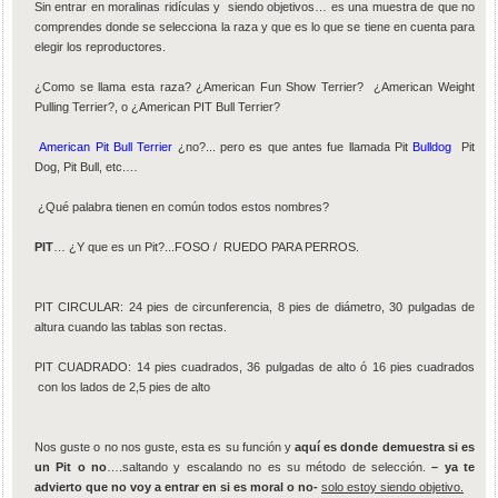
Sin entrar en moralinas ridículas y siendo objetivos… es una muestra de que no
comprendes donde se selecciona la raza y que es lo que se tiene en cuenta para
elegir los reproductores.
¿Como se llama esta raza? ¿American Fun Show Terrier? ¿American Weight
Pulling Terrier?, o ¿American PIT Bull Terrier?
American Pit Bull Terrier
¿no?... pero es que antes fue llamada Pit
Bulldog
Pit
Dog, Pit Bull, etc.…
¿Qué palabra tienen en común todos estos nombres?
PIT
… ¿Y que es un Pit?...FOSO / RUEDO PARA PERROS.
PIT CIRCULAR: 24 pies de circunferencia, 8 pies de diámetro, 30 pulgadas de
altura cuando las tablas son rectas.
PIT CUADRADO: 14 pies cuadrados, 36 pulgadas de alto ó 16 pies cuadrados
con los lados de 2,5 pies de alto
Nos guste o no nos guste, esta es su función y
aquí es donde demuestra si es
un Pit o no
….saltando y escalando no es su método de selección.
– ya te
advierto que no voy a entrar en si es moral o no-
solo estoy siendo objetivo.