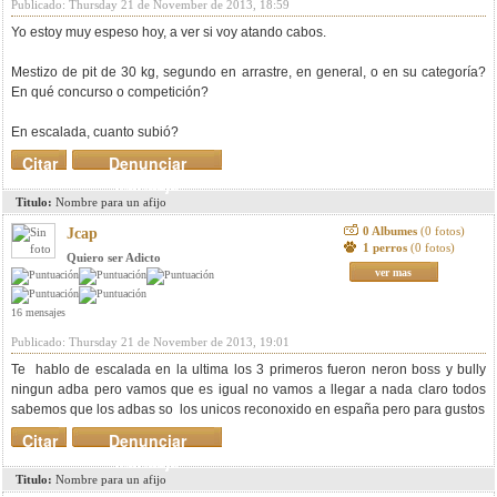
Publicado: Thursday 21 de November de 2013, 18:59
Yo estoy muy espeso hoy, a ver si voy atando cabos.
Mestizo de pit de 30 kg, segundo en arrastre, en general, o en su categoría?
En qué concurso o competición?
En escalada, cuanto subió?
Citar
Denunciar
mensaje
Titulo:
Nombre para un afijo
0 Albumes
(0 fotos)
Jcap
1 perros
(0 fotos)
Quiero ser Adicto
ver mas
16 mensajes
Publicado: Thursday 21 de November de 2013, 19:01
Te hablo de escalada en la ultima los 3 primeros fueron neron boss y bully
ningun adba pero vamos que es igual no vamos a llegar a nada claro todos
sabemos que los adbas so los unicos reconoxido en españa pero para gustos
Citar
Denunciar
mensaje
Titulo:
Nombre para un afijo