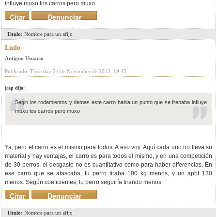
influye muxo los carros pero muxo
Citar
Denunciar
mensaje
Titulo:
Nombre para un afijo
Ludo
Antiguo Usuario
Publicado: Thursday 21 de November de 2013, 19:45
jcap dijo:
Segin los rodamientos y demas este carro habia un punto que se frenaba influye
muxo los carros pero muxo
Ya, pero el carro es el mismo para todos. A eso voy. Aquí cada uno no lleva su
material y hay ventajas, el carro es para todos el mismo, y en una competición
de 30 perros, el desgaste no es cuantitativo como para haber diferencias. En
ese carro que se atascaba, tu perro tiraba 100 kg menos, y un apbt 130
menos. Según coeficientes, tu perro seguiría tirando menos.
Citar
Denunciar
mensaje
Titulo:
Nombre para un afijo