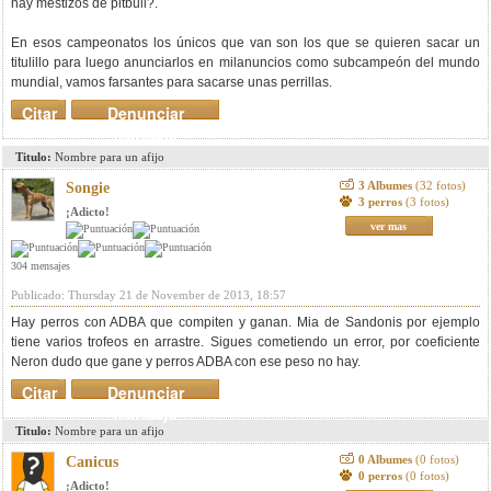
hay mestizos de pitbull?.
En esos campeonatos los únicos que van son los que se quieren sacar un
titulillo para luego anunciarlos en milanuncios como subcampeón del mundo
mundial, vamos farsantes para sacarse unas perrillas.
Citar
Denunciar
mensaje
Titulo:
Nombre para un afijo
3 Albumes
(32 fotos)
Songie
3 perros
(3 fotos)
¡Adicto!
ver mas
304 mensajes
Publicado: Thursday 21 de November de 2013, 18:57
Hay perros con ADBA que compiten y ganan. Mia de Sandonis por ejemplo
tiene varios trofeos en arrastre. Sigues cometiendo un error, por coeficiente
Neron dudo que gane y perros ADBA con ese peso no hay.
Citar
Denunciar
mensaje
Titulo:
Nombre para un afijo
0 Albumes
(0 fotos)
Canicus
0 perros
(0 fotos)
¡Adicto!