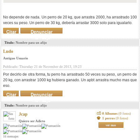
No depende de nada. Un perro de 20 kg, que arrastra 2000, ha arrastrado 100
veces su peso. Un perro de 30 kg, debería arrastar 3000 solo para igualarlo.
Citar
Denunciar
mensaje
Titulo:
Nombre para un afijo
Ludo
Antiguo Usuario
Publicado: Thursday 21 de November de 2013, 19:23
Por decirlo de otra forma, tu perro ha arrastrado 50 veces su peso, un perro de
20 kg, con arrastrar 1000 kg hubiera ganado. Un apbt arrastra mucho mas que
eso.
Citar
Denunciar
mensaje
Titulo:
Nombre para un afijo
0 Albumes
(0 fotos)
Jcap
1 perros
(0 fotos)
Quiero ser Adicto
ver mas
16 mensajes