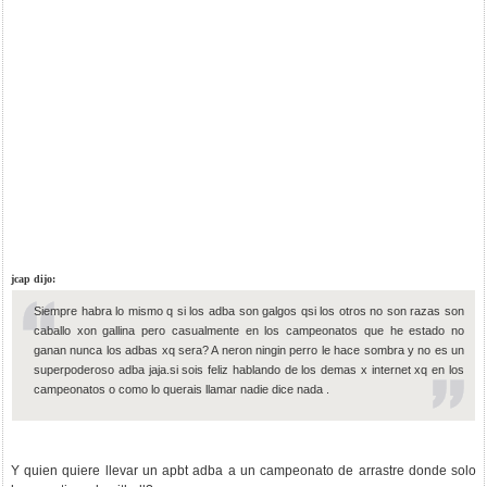
jcap dijo:
Siempre habra lo mismo q si los adba son galgos qsi los otros no son razas son
caballo xon gallina pero casualmente en los campeonatos que he estado no
ganan nunca los adbas xq sera? A neron ningin perro le hace sombra y no es un
superpoderoso adba jaja.si sois feliz hablando de los demas x internet xq en los
campeonatos o como lo querais llamar nadie dice nada .
Y quien quiere llevar un apbt adba a un campeonato de arrastre donde solo