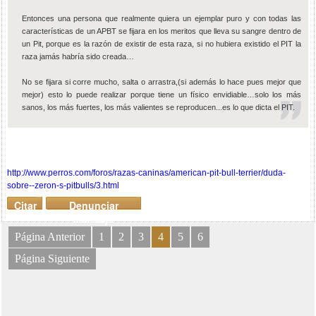
Entonces una persona que realmente quiera un ejemplar puro y con todas las
características de un APBT se fijara en los meritos que lleva su sangre dentro de
un Pit, porque es la razón de existir de esta raza, si no hubiera existido el PIT la
raza jamás habría sido creada…
No se fijara si corre mucho, salta o arrastra,(si además lo hace pues mejor que
mejor) esto lo puede realizar porque tiene un físico envidiable…solo los más
sanos, los más fuertes, los más valientes se reproducen...es lo que dicta el PIT.
http://www.perros.com/foros/razas-caninas/american-pit-bull-terrier/duda-
sobre--zeron-s-pitbulls/3.html
Citar
Denunciar
mensaje
Página Anterior
1
2
3
4
5
6
Página Siguiente