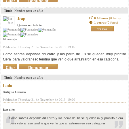
Citar
Denunciar
mensaje
Titulo:
Nombre para un afijo
0 Albumes
(0 fotos)
Jcap
1 perros
(0 fotos)
Quiero ser Adicto
ver mas
16 mensajes
Publicado: Thursday 21 de November de 2013, 19:16
Como sabras depende drl carro y los perro de 18 se quedan muy prontito
fuera para valorar eso tendria que ver lo que arrastraron en esa categoria
Citar
Denunciar
mensaje
Titulo:
Nombre para un afijo
Ludo
Antiguo Usuario
Publicado: Thursday 21 de November de 2013, 19:20
jcap dijo:
Como sabras depende drl carro y los perro de 18 se quedan muy prontito fuera
para valorar eso tendria que ver lo que arrastraron en esa categoria