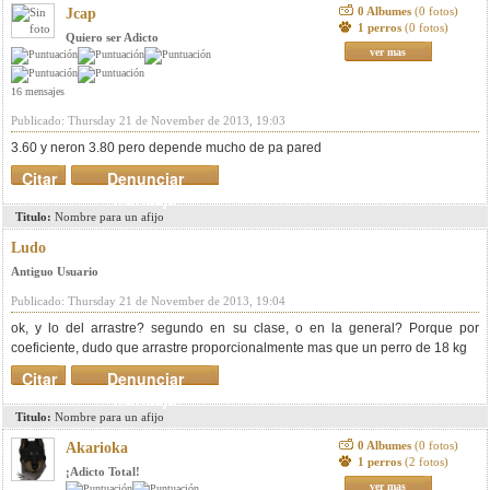
0 Albumes
(0 fotos)
Jcap
1 perros
(0 fotos)
Quiero ser Adicto
ver mas
16 mensajes
Publicado: Thursday 21 de November de 2013, 19:03
3.60 y neron 3.80 pero depende mucho de pa pared
Citar
Denunciar
mensaje
Titulo:
Nombre para un afijo
Ludo
Antiguo Usuario
Publicado: Thursday 21 de November de 2013, 19:04
ok, y lo del arrastre? segundo en su clase, o en la general? Porque por
coeficiente, dudo que arrastre proporcionalmente mas que un perro de 18 kg
Citar
Denunciar
mensaje
Titulo:
Nombre para un afijo
0 Albumes
(0 fotos)
Akarioka
1 perros
(2 fotos)
¡Adicto Total!
ver mas