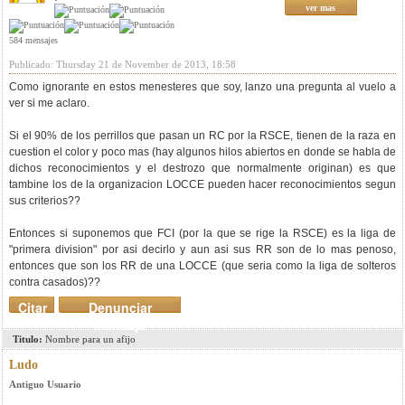
ver mas
584 mensajes
Publicado: Thursday 21 de November de 2013, 18:58
Como ignorante en estos menesteres que soy, lanzo una pregunta al vuelo a
ver si me aclaro.
Si el 90% de los perrillos que pasan un RC por la RSCE, tienen de la raza en
cuestion el color y poco mas (hay algunos hilos abiertos en donde se habla de
dichos reconocimientos y el destrozo que normalmente originan) es que
tambine los de la organizacion LOCCE pueden hacer reconocimientos segun
sus criterios??
Entonces si suponemos que FCI (por la que se rige la RSCE) es la liga de
"primera division" por asi decirlo y aun asi sus RR son de lo mas penoso,
entonces que son los RR de una LOCCE (que seria como la liga de solteros
contra casados)??
Citar
Denunciar
mensaje
Titulo:
Nombre para un afijo
Ludo
Antiguo Usuario