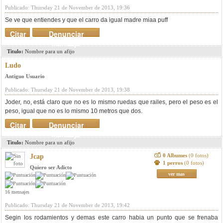
Publicado: Thursday 21 de November de 2013, 19:36
Se ve que entiendes y que el carro da igual madre miaa puff
Citar
Denunciar
mensaje
Titulo:
Nombre para un afijo
Ludo
Antiguo Usuario
Publicado: Thursday 21 de November de 2013, 19:38
Joder, no, está claro que no es lo mismo ruedas que railes, pero el peso es el
peso, igual que no es lo mismo 10 metros que dos.
Citar
Denunciar
mensaje
Titulo:
Nombre para un afijo
0 Albumes
(0 fotos)
Jcap
1 perros
(0 fotos)
Quiero ser Adicto
ver mas
16 mensajes
Publicado: Thursday 21 de November de 2013, 19:42
Segin los rodamientos y demas este carro habia un punto que se frenaba