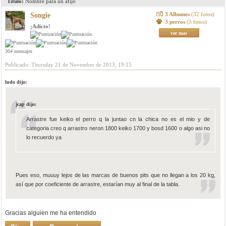
Titulo:
Nombre para un afijo
3 Albumes
(32 fotos)
Songie
3 perros
(3 fotos)
¡Adicto!
ver mas
304 mensajes
Publicado: Thursday 21 de November de 2013, 19:15
ludo dijo:
jcap dijo:
Arrastre fue keiko el perro q la juntao cn la chica no es el mio y de
categoria creo q arrastro neron 1800 keiko 1700 y bosd 1600 o algo asi no
lo recuerdo ya
Pues eso, muuuy lejos de las marcas de buenos pits que no llegan a los 20 kg,
así que por coeficiente de arrastre, estarían muy al final de la tabla.
Gracias alguien me ha entendido