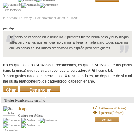
1097 mensajes
Publicado: Thursday 21 de November de 2013, 19:04
jcap dijo:
Te hablo de escalada en la ultima los 3 primeros fueron neron boss y bully ningun
adba pero vamos que es igual no vamos a llegar a nada claro todos sabemos
que los adbas so los unicos reconoxido en españa pero para gustos
No es que solo los ADBA sean reconocidos, es que la ADBA es de las pocas
(sino la única) que registra y reconoce al verdadero APBT como tal.
Y para gustos nada, o el perro es de X raza o no lo es, no depende de si a mi
me gusta blanco/negro, delgado/gordo, cabezon/enano.
Citar
Denunciar
mensaje
Titulo:
Nombre para un afijo
0 Albumes
(0 fotos)
Jcap
1 perros
(0 fotos)
Quiero ser Adicto
ver mas
16 mensajes