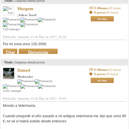
Titulo:
Limpieza dental precio
0 Albumes
(0 fotos)
Murguen
0 perros
(0 fotos)
¡Adicto Total!
ver mas
1326 mensajes
Publicado: Saturday 13 de May de 2017, 19:34
Por mi zona unos 150-200€.
Citar
Denunciar
mensaje
Titulo:
Limpieza dental precio
0 Albumes
(2 fotos)
Damzel
0 perros
(0 fotos)
Moderador
ver mas
14161 mensajes
Publicado: Saturday 13 de May de 2017, 19:43
Movido a Veterinaria.
Cuando pregunté el año pasado a mi antigua veterinaria me dijo que unos 90
€; no sé si habrá subido desde entonces.