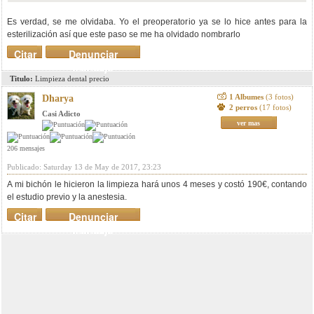
Es verdad, se me olvidaba. Yo el preoperatorio ya se lo hice antes para la
esterilización así que este paso se me ha olvidado nombrarlo
Citar
Denunciar
mensaje
Titulo:
Limpieza dental precio
1 Albumes
(3 fotos)
Dharya
2 perros
(17 fotos)
Casi Adicto
ver mas
206 mensajes
Publicado: Saturday 13 de May de 2017, 23:23
A mi bichón le hicieron la limpieza hará unos 4 meses y costó 190€, contando
el estudio previo y la anestesia.
Citar
Denunciar
mensaje