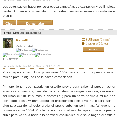
Publicado: Saturday 13 de May de 2017, 21:01
Los vetes suelen hacer por esta época campañas de castración y de limpieza
dental. Al menos aquí en Madrid, en estas campañas están cobrando unos
75/80€
Citar
Denunciar
mensaje
Titulo:
Limpieza dental precio
0 Albumes
(0 fotos)
Raixa01
1 perros
(0 fotos)
¡Adicto Total!
ver mas
4876 mensajes
Publicado: Saturday 13 de May de 2017, 21:29
Pues depende pero lo suyo es unos 100€ para arriba. Los precios varían
mucho porque algunos no lo hacen como deben...
Primero tienen que hacerle un estudio previo para saber si pueden poner
anestesia sin riesgos, osea alenos un análisis de sangre completo, eso suelen
ser unos 40-50€ le sumas la anestesia ( para un perro peque a mi me han
dicho que unos 35€ para arriba) , el procedimiento en si y si hace falta quitarle
alguna pieza dental deteriorada el precio sube un pelín más. Así que si, lo
normal es entre 100-150 si le hacen más pruebas o la dejan ingresada puede
subir, pero yo no la haría a lo barato si eso implica que no le hagan el estudio