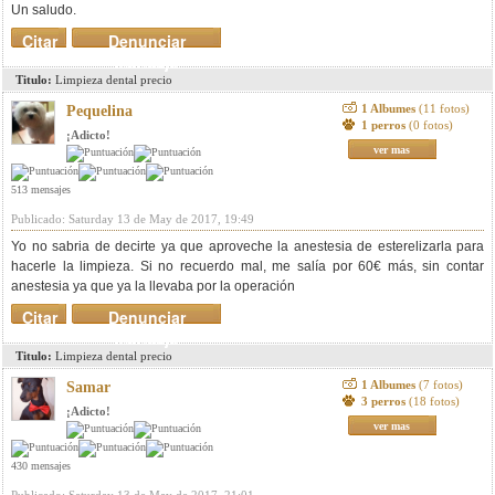
Un saludo.
Citar
Denunciar
mensaje
Titulo:
Limpieza dental precio
1 Albumes
(11 fotos)
Pequelina
1 perros
(0 fotos)
¡Adicto!
ver mas
513 mensajes
Publicado: Saturday 13 de May de 2017, 19:49
Yo no sabria de decirte ya que aproveche la anestesia de esterelizarla para
hacerle la limpieza. Si no recuerdo mal, me salía por 60€ más, sin contar
anestesia ya que ya la llevaba por la operación
Citar
Denunciar
mensaje
Titulo:
Limpieza dental precio
1 Albumes
(7 fotos)
Samar
3 perros
(18 fotos)
¡Adicto!
ver mas
430 mensajes