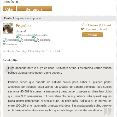
anestésico.
Citar
Denunciar
mensaje
Titulo:
Limpieza dental precio
1 Albumes
(11 fotos)
Pequelina
1 perros
(0 fotos)
¡Adicto!
ver mas
513 mensajes
Publicado: Saturday 13 de May de 2017, 22:44
Raixa01 dijo:
Pues depende pero lo suyo es unos 100€ para arriba. Los precios varían mucho
porque algunos no lo hacen como deben...
Primero tienen que hacerle un estudio previo para saber si pueden poner
anestesia sin riesgos, osea alenos un análisis de sangre completo, eso suelen
ser unos 40-50€ le sumas la anestesia ( para un perro peque a mi me han dicho
que unos 35€ para arriba) , el procedimiento en si y si hace falta quitarle alguna
pieza dental deteriorada el precio sube un pelín más. Así que si, lo normal es
entre 100-150 si le hacen más pruebas o la dejan ingresada puede subir, pero yo
no la haría a lo barato si eso implica que no le hagan el estudio anestésico.