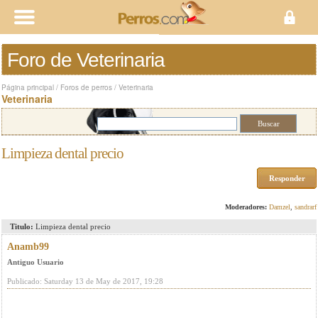
Foro de Veterinaria
Página principal
/
Foros de perros
/
Veterinaria
Veterinaria
Limpieza dental precio
Responder
Moderadores:
Damzel
,
sandrarf
Titulo:
Limpieza dental precio
Anamb99
Antiguo Usuario
Publicado: Saturday 13 de May de 2017, 19:28