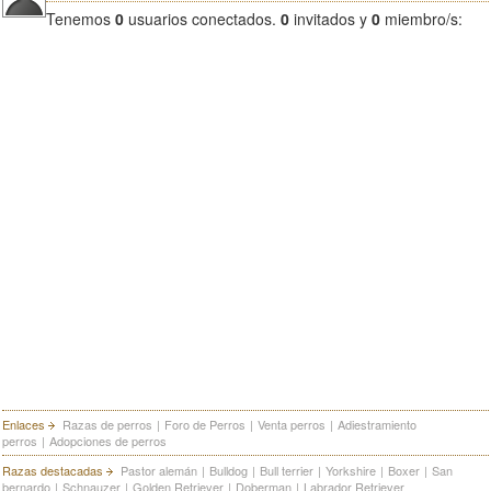
Tenemos
0
usuarios conectados.
0
invitados y
0
miembro/s:
Enlaces
Razas de perros
|
Foro de Perros
|
Venta perros
|
Adiestramiento
perros
|
Adopciones de perros
Razas destacadas
Pastor alemán
|
Bulldog
|
Bull terrier
|
Yorkshire
|
Boxer
|
San
bernardo
|
Schnauzer
|
Golden Retriever
|
Doberman
|
Labrador Retriever