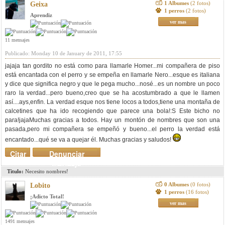
1 Albumes
(2 fotos)
Geixa
1 perros
(2 fotos)
Aprendiz
ver mas
11 mensajes
Publicado: Monday 10 de January de 2011, 17:55
jajaja tan gordito no está como para llamarle Homer...mi compañera de piso
está encantada con el perro y se empeña en llamarle Nero...esque es italiana
y dice que significa negro y que le pega mucho...nosé...es un nombre un poco
raro la verdad...pero bueno,creo que se ha acostumbrado a que le llamen
así....ays,enfin. La verdad esque nos tiene locos a todos,tiene una montaña de
calcetines que ha ido recogiendo que parece una bola!:S Este bicho no
para!jajaMuchas gracias a todos. Hay un montón de nombres que son una
pasada,pero mi compañera se empeñó y bueno...el perro la verdad está
encantado...qué se va a quejar él. Muchas gracias y saludos!
Citar
Denunciar
mensaje
Titulo:
Necesito nombres!
0 Albumes
(0 fotos)
Lobito
1 perros
(16 fotos)
¡Adicto Total!
ver mas
1491 mensajes