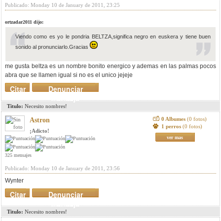
Publicado: Monday 10 de January de 2011, 23:25
ortzadar2011 dijo:
Viendo como es yo le pondria BELTZA,significa negro en euskera y tiene buen
sonido al pronunciarlo.Gracias
me gusta beltza es un nombre bonito energico y ademas en las palmas pocos
abra que se llamen igual si no es el unico jejeje
Citar
Denunciar
mensaje
Titulo:
Necesito nombres!
0 Albumes
(0 fotos)
Astron
1 perros
(0 fotos)
¡Adicto!
ver mas
325 mensajes
Publicado: Monday 10 de January de 2011, 23:56
Wynter
Citar
Denunciar
mensaje
Titulo:
Necesito nombres!