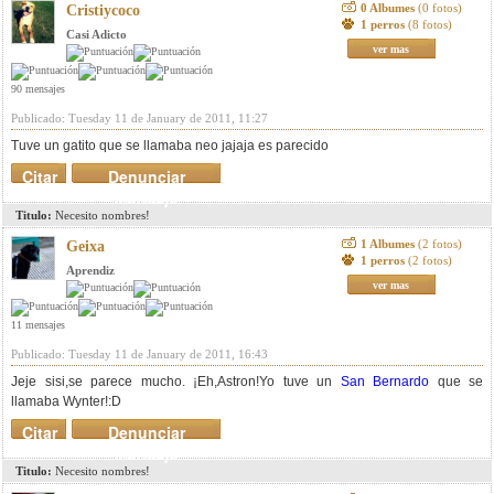
0 Albumes
(0 fotos)
Cristiycoco
1 perros
(8 fotos)
Casi Adicto
ver mas
90 mensajes
Publicado: Tuesday 11 de January de 2011, 11:27
Tuve un gatito que se llamaba neo jajaja es parecido
Citar
Denunciar
mensaje
Titulo:
Necesito nombres!
1 Albumes
(2 fotos)
Geixa
1 perros
(2 fotos)
Aprendiz
ver mas
11 mensajes
Publicado: Tuesday 11 de January de 2011, 16:43
Jeje sisi,se parece mucho. ¡Eh,Astron!Yo tuve un
San Bernardo
que se
llamaba Wynter!:D
Citar
Denunciar
mensaje
Titulo:
Necesito nombres!