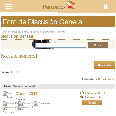
Foro de Discusión General
Página principal
/
Foros de perros
/
Discusión General
Discusión General
Necesito nombres!
Responder
Página:
2 de 2
Moderadores:
Damzel
,
sandrarf
Titulo:
Necesito nombres!
0 Albumes
(0 fotos)
Ortzadar2011
1 perros
(0 fotos)
Novato
ver mas
2 mensajes