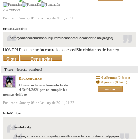
203 mensajes
Publicado: Sunday 09 de January de 2011, 20:56
brokenduke dijo:
barneysmissersburnsapubigummilhouseactor secundario meljajajjaaj
HOMER! Discriminación contra los obesos!!Sin olvidarnos de barney.
Citar
Denunciar
mensaje
Titulo:
Necesito nombres!
0 Albumes
(0 fotos)
Brokenduke
0 perros
(0 fotos)
El usuario ha sido baneado hasta
ver mas
el
30/05/2028
por no cumplir las
normas del foro
Publicado: Sunday 09 de January de 2011, 21:22
IsabelG dijo:
brokenduke dijo:
barneysmissersburnsapubigummilhouseactor secundario meljajajjaaj