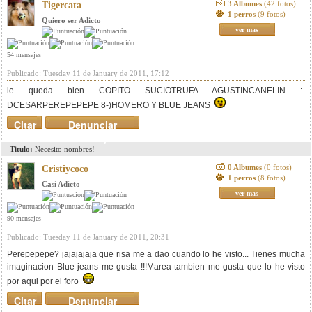
3 Albumes
(42 fotos)
Tigercata
1 perros
(9 fotos)
Quiero ser Adicto
ver mas
54 mensajes
Publicado: Tuesday 11 de January de 2011, 17:12
le queda bien COPITO SUCIOTRUFA AGUSTINCANELIN :-
DCESARPEREPEPEPE 8-)HOMERO Y BLUE JEANS
Citar
Denunciar
mensaje
Titulo:
Necesito nombres!
0 Albumes
(0 fotos)
Cristiycoco
1 perros
(8 fotos)
Casi Adicto
ver mas
90 mensajes
Publicado: Tuesday 11 de January de 2011, 20:31
Perepepepe? jajajajaja que risa me a dao cuando lo he visto... Tienes mucha
imaginacion Blue jeans me gusta !!!Marea tambien me gusta que lo he visto
por aqui por el foro
Citar
Denunciar