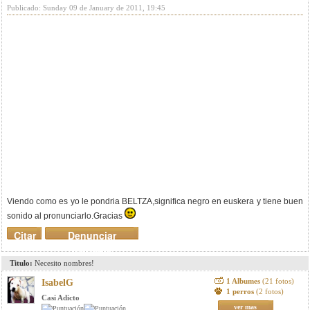
Publicado: Sunday 09 de January de 2011, 19:45
Viendo como es yo le pondria BELTZA,significa negro en euskera y tiene buen
sonido al pronunciarlo.Gracias
Citar
Denunciar
mensaje
Titulo:
Necesito nombres!
1 Albumes
(21 fotos)
IsabelG
1 perros
(2 fotos)
Casi Adicto
ver mas