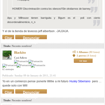
HOMER! Discriminación contra los obesos!!Sin olvidarnos de barney.
Apu y Milhouse tienen barriguita y Bigum es el poli con cierto
desordenalimenticio, n_n
Y el de la tienda de teveoss jeff albertson .-JAJJAJA.
Citar
Denunciar
mensaje
Titulo:
Necesito nombres!
1 Albumes
(80 fotos)
Blackito
1 perros
(4 fotos)
Casi Adicto
ver mas
82 mensajes
Publicado: Sunday 09 de January de 2011, 21:41
Yo en un comienzo pense ponerle Willie a mi futuro
Husky Siberiano
pero me
quede solo con Will
Citar
Denunciar
mensaje
Titulo:
Necesito nombres!