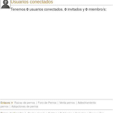
Usuarios conectados
Tenemos
0
usuarios conectados.
0
invitados y
0
miembro/s:
Enlaces
Razas de perros
|
Foro de Perros
|
Venta perros
|
Adiestramiento
perros
|
Adopciones de perros