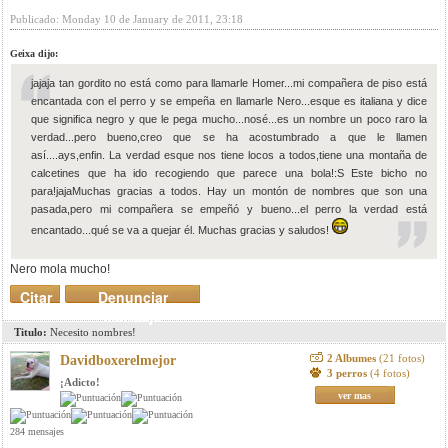
Publicado: Monday 10 de January de 2011, 23:18
Geixa dijo:
jajaja tan gordito no está como para llamarle Homer...mi compañera de piso está
encantada con el perro y se empeña en llamarle Nero...esque es italiana y dice
que significa negro y que le pega mucho...nosé...es un nombre un poco raro la
verdad...pero bueno,creo que se ha acostumbrado a que le llamen
así....ays,enfin. La verdad esque nos tiene locos a todos,tiene una montaña de
calcetines que ha ido recogiendo que parece una bola!:S Este bicho no
para!jajaMuchas gracias a todos. Hay un montón de nombres que son una
pasada,pero mi compañera se empeñó y bueno...el perro la verdad está
encantado...qué se va a quejar él. Muchas gracias y saludos!
Nero mola mucho!
Citar
Denunciar
mensaje
Titulo:
Necesito nombres!
2 Albumes
(21 fotos)
Davidboxerelmejor
3 perros
(4 fotos)
¡Adicto!
ver mas
284 mensajes