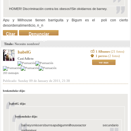
HOMER! Discriminación contra los obesos!!Sin olvidarnos de barney.
Apu y Milhouse tienen barriguita y Bigum es el poli con cierto
desordenalimenticio, n_n
Citar
Denunciar
mensaje
Titulo:
Necesito nombres!
1 Albumes
(21 fotos)
IsabelG
1 perros
(2 fotos)
Casi Adicto
ver mas
203 mensajes
Publicado: Sunday 09 de January de 2011, 21:38
brokenduke dijo:
IsabelG dijo:
brokenduke dijo:
barneysmissersburnsapubigummilhouseactor secundario
meljajajjaaj