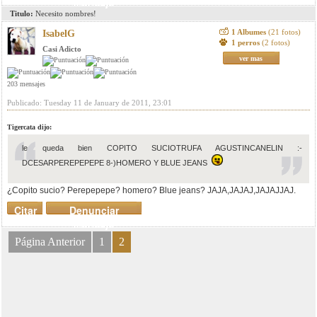
mensaje
Titulo:
Necesito nombres!
1 Albumes
(21 fotos)
IsabelG
1 perros
(2 fotos)
Casi Adicto
ver mas
203 mensajes
Publicado: Tuesday 11 de January de 2011, 23:01
Tigercata dijo:
le queda bien COPITO SUCIOTRUFA AGUSTINCANELIN :-
DCESARPEREPEPEPE 8-)HOMERO Y BLUE JEANS
¿Copito sucio? Perepepepe? homero? Blue jeans? JAJA,JAJAJ,JAJAJJAJ.
Citar
Denunciar
mensaje
Página Anterior
1
2