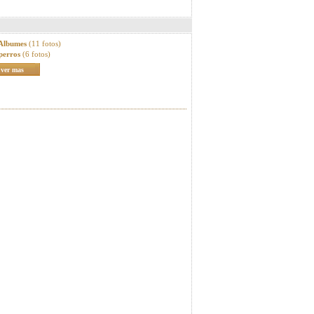
 Albumes
(11 fotos)
perros
(6 fotos)
ver mas