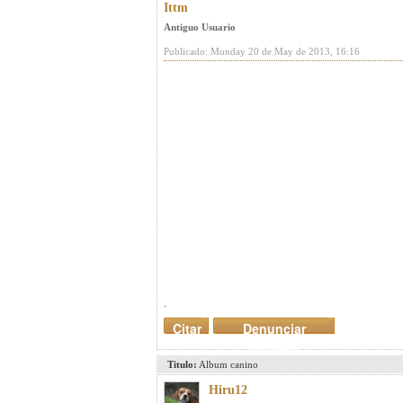
Ittm
Antiguo Usuario
Publicado: Monday 20 de May de 2013, 16:16
.
Citar
Denunciar
mensaje
Titulo:
Album canino
Hiru12