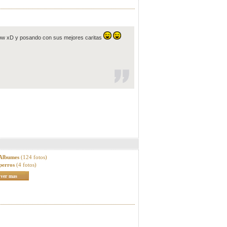
show xD y posando con sus mejores caritas
 Albumes
(124 fotos)
perros
(4 fotos)
ver mas