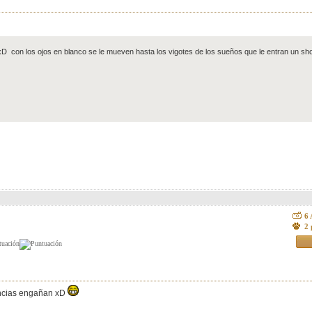
xD con los ojos en blanco se le mueven hasta los vigotes de los sueños que le entran un 
6
2 
rencias engañan xD