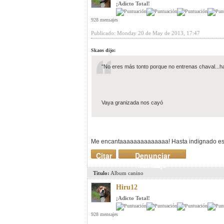
¡Adicto Total!
928 mensajes
Publicado: Monday 20 de May de 2013, 17:47
Skaos dijo:
"No eres más tonto porque no entrenas chaval...ha
Vaya granizada nos cayó
Me encantaaaaaaaaaaaaaa! Hasta indignado e
Citar
Denunciar
mensaje
Titulo:
Album canino
Hiru12
¡Adicto Total!
928 mensajes