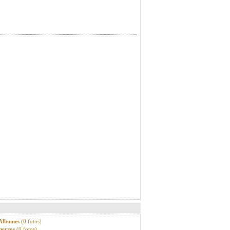
 Albumes
(0 fotos)
perros
(0 fotos)