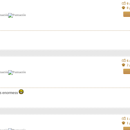
0
0 
6
2 
ss enormess
1
1 