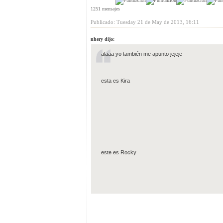
1251 mensajes
Publicado: Tuesday 21 de May de 2013, 16:11
nhery dijo:
alaaa yo también me apunto jejeje
esta es Kira
este es Rocky