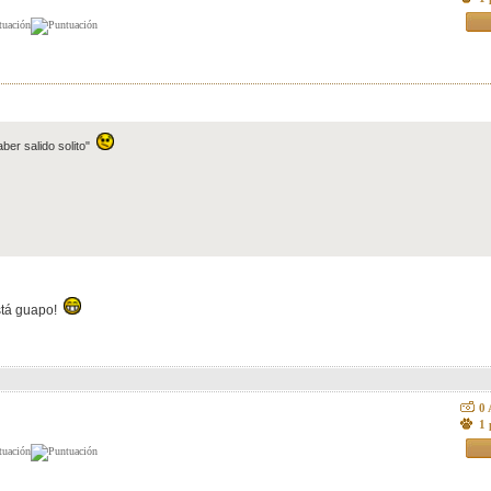
ber salido solito"
stá guapo!
0
1 