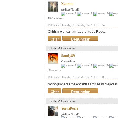
Xaanna
¡Adicto Total!
1664 mensajes
Publicado: Tuesday 21 de May de 2013, 15:57
Ohhh, me encantan las orejas de Rocky.
Citar
Denunciar
mensaje
Titulo:
Album canino
Sandy89
Casi Adicto
59 mensajes
Publicado: Tuesday 21 de May de 2013, 16:05
rocky guaperas me encantaaa xD esas orejotas
Citar
Denunciar
mensaje
Titulo:
Album canino
YorkiPerla
¡Adicto Total!