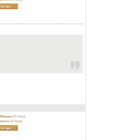
ver mas
 Albumes
(0 fotos)
perros
(0 fotos)
ver mas