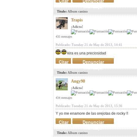
Citar
Denunciar
mensaje
Titulo:
Album canino
Trapis
¡Adicto!
435 mensajes
Publicado: Tuesday 21 de May de 2013, 14:41
kira es una preciosidad
Citar
Denunciar
mensaje
Titulo:
Album canino
Angy90
¡Adicto!
434 mensajes
Publicado: Tuesday 21 de May de 2013, 15:36
Y yo me enamore de las orejotas de rocky !!
Citar
Denunciar
mensaje
Titulo:
Album canino