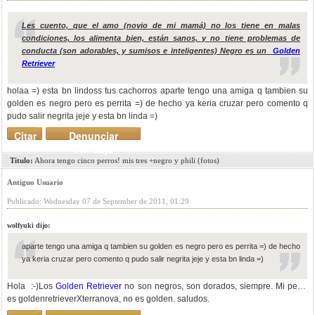
Les cuento, que el amo (novio de mi mamá) no los tiene en malas
condiciones, los alimenta bien, están sanos, y no tiene problemas de
conducta (son adorables, y sumisos e inteligentes) Negro es un
Golden
Retriever
holaa =) esta bn lindoss tus cachorros aparte tengo una amiga q tambien su
golden es negro pero es perrita =) de hecho ya keria cruzar pero comento q
pudo salir negrita jeje y esta bn linda =)
Citar
Denunciar
mensaje
Titulo:
Ahora tengo cinco perros! mis tres +negro y phili (fotos)
Antiguo Usuario
Publicado: Wednesday 07 de September de 2011, 01:29
wolfyuki dijo:
aparte tengo una amiga q tambien su golden es negro pero es perrita =) de hecho
ya keria cruzar pero comento q pudo salir negrita jeje y esta bn linda =)
Hola :-)Los
Golden Retriever
no son negros, son dorados, siempre. Mi perro
es goldenretrieverXterranova, no es golden. saludos.