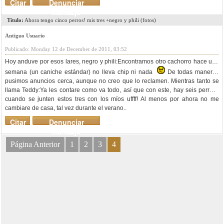
Citar
Denunciar
mensaje
Titulo:
Ahora tengo cinco perros! mis tres +negro y phili (fotos)
Antiguo Usuario
Publicado: Monday 12 de December de 2011, 03:52
Hoy anduve por esos lares, negro y phili:
Encontramos otro cachorro hace una
semana (un caniche estándar) no lleva chip ni nada
De todas maneras
pusimos anuncios cerca, aunque no creo que lo reclamen. Mientras tanto se
llama Teddy:
Ya les contare como va todo, así que con este, hay seis perros..
cuando se junten estos tres con los míos uffff! Al menos por ahora no me
cambiare de casa, tal vez durante el verano..
Citar
Denunciar
mensaje
Página Anterior
1
2
3
4