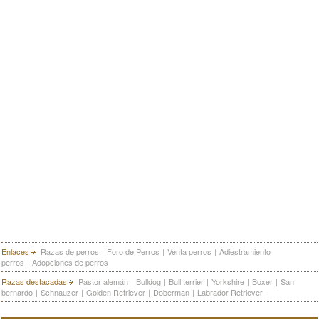
Enlaces
Razas de perros
|
Foro de Perros
|
Venta perros
|
Adiestramiento
perros
|
Adopciones de perros
Razas destacadas
Pastor alemán
|
Bulldog
|
Bull terrier
|
Yorkshire
|
Boxer
|
San
bernardo
|
Schnauzer
|
Golden Retriever
|
Doberman
|
Labrador Retriever