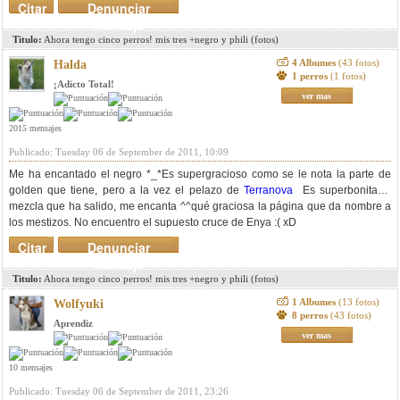
Citar
Denunciar
mensaje
Titulo:
Ahora tengo cinco perros! mis tres +negro y phili (fotos)
4 Albumes
(43 fotos)
Halda
1 perros
(1 fotos)
¡Adicto Total!
ver mas
2015 mensajes
Publicado: Tuesday 06 de September de 2011, 10:09
Me ha encantado el negro *_*Es supergracioso como se le nota la parte de
golden que tiene, pero a la vez el pelazo de
Terranova
Es superbonita la
mezcla que ha salido, me encanta ^^qué graciosa la página que da nombre a
los mestizos. No encuentro el supuesto cruce de Enya :( xD
Citar
Denunciar
mensaje
Titulo:
Ahora tengo cinco perros! mis tres +negro y phili (fotos)
1 Albumes
(13 fotos)
Wolfyuki
8 perros
(43 fotos)
Aprendiz
ver mas
10 mensajes
Publicado: Tuesday 06 de September de 2011, 23:26