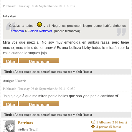
Publicado: Tuesday 06 de September de 2011, 01:37
lizhy dijo:
Gracias a todos
y sii Negro es precioso!! Negro como había dicho es
Terranova
X
Golden Retriever
(madre terranova).
Mirá vos que mezcla!! No soy muy entendida en ambas razas, pero tiene
mucho, muchísimo de terranova! Es una belleza Lizhy, todos te mirarán por la
calle cuando lo saques jaja
Citar
Denunciar
mensaje
Titulo:
Ahora tengo cinco perros! mis tres +negro y phili (fotos)
Antiguo Usuario
Publicado: Tuesday 06 de September de 2011, 01:50
Jajajaja ojalá que me miren por lo bellos que son y no por la cantidad xD
Citar
Denunciar
mensaje
Titulo:
Ahora tengo cinco perros! mis tres +negro y phili (fotos)
1 Albumes
(110 fotos)
Patrinas
8 perros
(5 fotos)
¡Adicto Total!