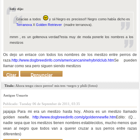
lizhy dijo:
Gracias a todos
y sii Negro es precioso!! Negro como había dicho es
Terranova
X
Golden Retriever
(madre terranova).
mmm , es un goltenova verdad?esta muy de moda ponerle los nombres a los
mestizos
Os dejo un enlace con todos los nombres de los mestizo entre perros de
raza.
http://www.dogbreedinfo.com/americancaninehybridclub.htm
Se pueden
llamar como sea pero siguen siendo mestizos
Citar
Denunciar
mensaje
Titulo:
Ahora tengo cinco perros! mis tres +negro y phili (fotos)
Antiguo Usuario
Publicado: Tuesday 06 de September de 2011, 03:35
jajajaja Para mi era un mestizo hasta hoy.. Ahora es un mestizo llamado
golden newfie.
http://www.dogbreedinfo.com/g/goldennewfie.htm
Edito: (Que
nadie sepa que los mestizos tienen nombres establecidos, mucho menos que
vean al negro que todos van a querer cruzar a sus perros entre razas
diferentes)