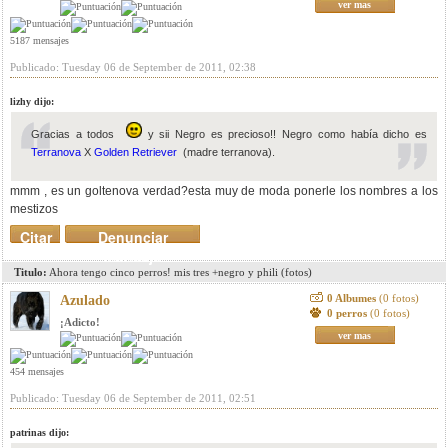
ver mas
5187 mensajes
Publicado: Tuesday 06 de September de 2011, 02:38
lizhy dijo:
Gracias a todos
y sii Negro es precioso!! Negro como había dicho es
Terranova
X
Golden Retriever
(madre terranova).
mmm , es un goltenova verdad?esta muy de moda ponerle los nombres a los
mestizos
Citar
Denunciar
mensaje
Titulo:
Ahora tengo cinco perros! mis tres +negro y phili (fotos)
0 Albumes
(0 fotos)
Azulado
0 perros
(0 fotos)
¡Adicto!
ver mas
454 mensajes
Publicado: Tuesday 06 de September de 2011, 02:51
patrinas dijo: