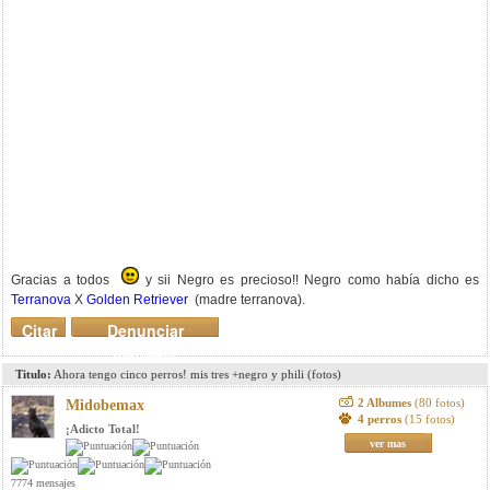
Gracias a todos
y sii Negro es precioso!! Negro como había dicho es
Terranova
X
Golden Retriever
(madre terranova).
Citar
Denunciar
mensaje
Titulo:
Ahora tengo cinco perros! mis tres +negro y phili (fotos)
2 Albumes
(80 fotos)
Midobemax
4 perros
(15 fotos)
¡Adicto Total!
ver mas
7774 mensajes