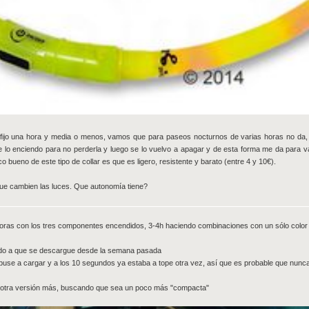
fijo una hora y media o menos, vamos que para paseos nocturnos de varias horas no da, 
 lo enciendo para no perderla y luego se lo vuelvo a apagar y de esta forma me da para
 bueno de este tipo de collar es que es ligero, resistente y barato (entre 4 y 10€).
ue cambien las luces. Que autonomía tiene?
horas con los tres componentes encendidos, 3-4h haciendo combinaciones con un sólo color 
ndo a que se descargue desde la semana pasada
use a cargar y a los 10 segundos ya estaba a tope otra vez, así que es probable que nunca 
o otra versión más, buscando que sea un poco más "compacta"