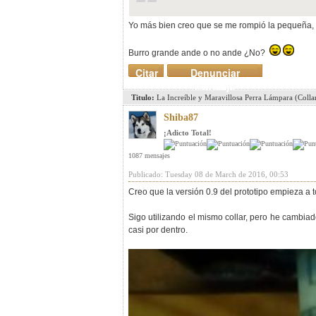
Yo más bien creo que se me rompió la pequeña, 
Burro grande ande o no ande ¿No?
Citar
Denunciar
mensaje
Titulo:
La Increíble y Maravillosa Perra Lámpara (Coll
Shiba87
¡Adicto Total!
1087 mensajes
Publicado: Tuesday 08 de March de 2016, 00:53
Creo que la versión 0.9 del prototipo empieza a 
Sigo utilizando el mismo collar, pero he cambiad
casi por dentro.