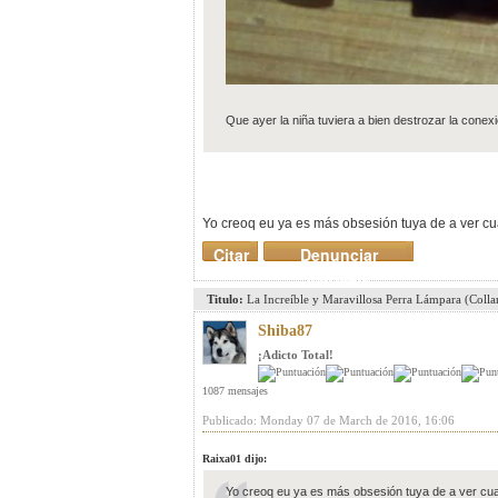
Que ayer la niña tuviera a bien destrozar la conexi
Yo creoq eu ya es más obsesión tuya de a ver cu
Citar
Denunciar
mensaje
Titulo:
La Increíble y Maravillosa Perra Lámpara (Coll
Shiba87
¡Adicto Total!
1087 mensajes
Publicado: Monday 07 de March de 2016, 16:06
Raixa01 dijo:
Yo creoq eu ya es más obsesión tuya de a ver cua