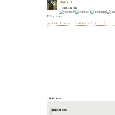
Raixa01
¡Adicto Total!
4876 mensajes
Publicado: Monday 07 de March de 2016, 16:02
shiba87 dijo:
Raixa01 dijo: