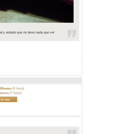
sual y aislado que no tiene nada que ver
 Albumes
(0 fotos)
perros
(7 fotos)
ver mas