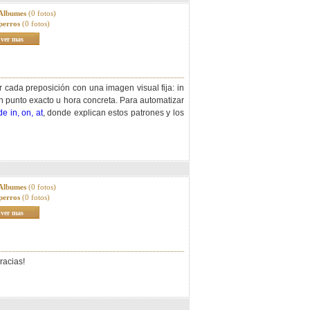
 Albumes
(0 fotos)
perros
(0 fotos)
ver mas
r cada preposición con una imagen visual fija: in
un punto exacto u hora concreta. Para automatizar
e in, on, at
, donde explican estos patrones y los
 Albumes
(0 fotos)
perros
(0 fotos)
ver mas
racias!