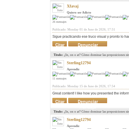
Xfavaj
Quiero ser Adicto
26 mensajes
Publicado: Monday 01 de June de 2026, 17:51
Sigue practicando ese truco visual y pronto lo ha
Citar
Denunciar
mensaje
Titulo:
¿In, on o at? Cómo dominar las preposiciones si
Sterling12794
Aprendiz
11 mensajes
Publicado: Monday 15 de June de 2026, 17:54
Great content! I like how you presented the info
Citar
Denunciar
mensaje
Titulo:
¿In, on o at? Cómo dominar las preposiciones si
Sterling12794
Aprendiz