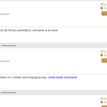
0
0 
rás de forma automática. ¡Avísame si te sirve!
n volverse loco
0
0 
rmation in a simple and engaging way.
credit repair cleveland
n volverse loco
0
0 