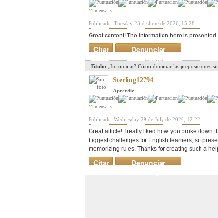
11 mensajes
Publicado: Tuesday 23 de June de 2026, 15:28
Great content! The information here is presented 
Citar
Denunciar
mensaje
Titulo:
¿In, on o at? Cómo dominar las preposiciones si
Sterling12794
Aprendiz
11 mensajes
Publicado: Wednesday 29 de July de 2026, 12:22
Great article! I really liked how you broke down 
biggest challenges for English learners, so prese
memorizing rules. Thanks for creating such a he
Citar
Denunciar
mensaje