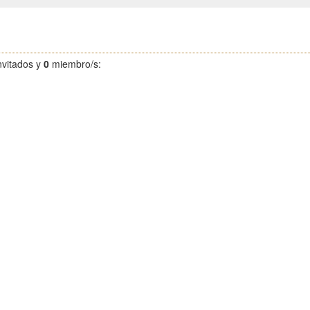
nvitados y
0
miembro/s: