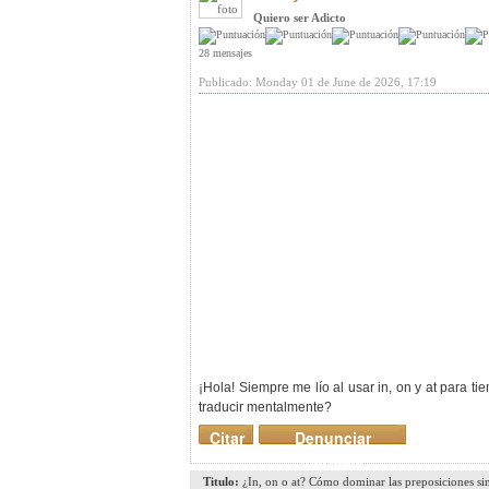
Quiero ser Adicto
28 mensajes
Publicado: Monday 01 de June de 2026, 17:19
¡Hola! Siempre me lío al usar in, on y at para t
traducir mentalmente?
Citar
Denunciar
mensaje
Titulo:
¿In, on o at? Cómo dominar las preposiciones si