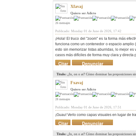
Xfavaj
Quiero ser Adicto
26 mensajes
Publicado: Monday 01 de June de 2026, 17:42
¡Hola! El truco del "zoom" es la forma más efect
funciona como un contenedor o espacio amplio (ci
esto sin memorizar listas aburridas, lo mejor es
casos más difíciles de forma muy clara y directa
Citar
Denunciar
mensaje
Titulo:
¿In, on o at? Cómo dominar las preposiciones si
Fxavaj
Quiero ser Adicto
28 mensajes
Publicado: Monday 01 de June de 2026, 17:51
¡Guau! Verlo como capas visuales en lugar de tr
Citar
Denunciar
mensaje
Titulo:
¿In, on o at? Cómo dominar las preposiciones si