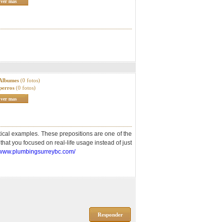
ver mas
 Albumes
(0 fotos)
perros
(0 fotos)
ver mas
ctical examples. These prepositions are one of the
hat you focused on real-life usage instead of just
//www.plumbingsurreybc.com/
Responder