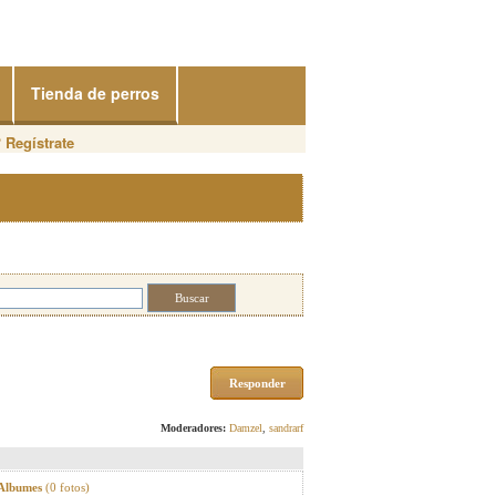
Tienda de perros
?
Regístrate
Responder
Moderadores:
Damzel
,
sandrarf
 Albumes
(0 fotos)