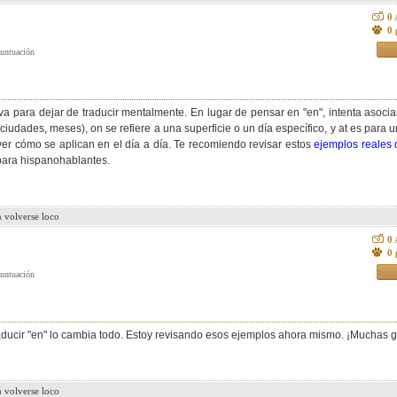
0
0 
iva para dejar de traducir mentalmente. En lugar de pensar en "en", intenta asocia
udades, meses), on se refiere a una superficie o un día específico, y at es para 
 ver cómo se aplican en el día a día. Te recomiendo revisar estos
ejemplos reales d
 para hispanohablantes.
n volverse loco
0
0 
aducir "en" lo cambia todo. Estoy revisando esos ejemplos ahora mismo. ¡Muchas g
n volverse loco