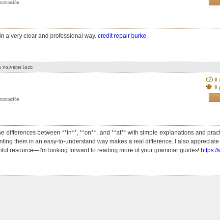
in a very clear and professional way.
credit repair burke
n volverse loco
0
0 
the differences between **in**, **on**, and **at** with simple explanations and pra
nting them in an easy-to-understand way makes a real difference. I also appreciate t
lpful resource—I'm looking forward to reading more of your grammar guides!
https: