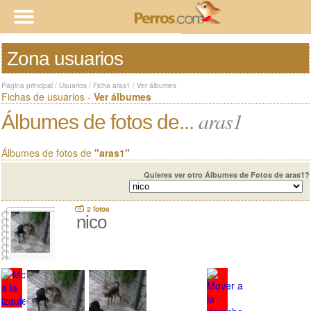
Zona usuarios
Página principal
/
Usuarios
/
Ficha aras1
/
Ver álbumes
Fichas de usuarios -
Ver álbumes
aras1
Álbumes de fotos de...
Álbumes de fotos de
"aras1"
Quieres ver otro Álbumes de Fotos de aras1?
2 fotos
nico