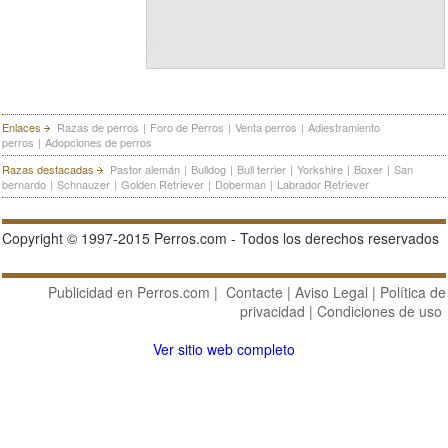
Enlaces
Razas de perros
|
Foro de Perros
|
Venta perros
|
Adiestramiento
perros
|
Adopciones de perros
Razas destacadas
Pastor alemán
|
Bulldog
|
Bull terrier
|
Yorkshire
|
Boxer
|
San
bernardo
|
Schnauzer
|
Golden Retriever
|
Doberman
|
Labrador Retriever
Copyright © 1997-2015 Perros.com - Todos los derechos reservados
Publicidad en Perros.com
|
Contacte
|
Aviso Legal
|
Política de
privacidad
|
Condiciones de uso
Ver sitio web completo