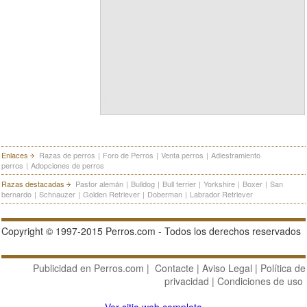
Enlaces
Razas de perros
|
Foro de Perros
|
Venta perros
|
Adiestramiento
perros
|
Adopciones de perros
Razas destacadas
Pastor alemán
|
Bulldog
|
Bull terrier
|
Yorkshire
|
Boxer
|
San
bernardo
|
Schnauzer
|
Golden Retriever
|
Doberman
|
Labrador Retriever
Copyright © 1997-2015 Perros.com - Todos los derechos reservados
Publicidad en Perros.com
|
Contacte
|
Aviso Legal
|
Política de
privacidad
|
Condiciones de uso