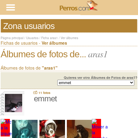
Zona usuarios
Página principal
/
Usuarios
/
Ficha aras1
/
Ver álbumes
Fichas de usuarios -
Ver álbumes
aras1
Álbumes de fotos de...
Álbumes de fotos de
"aras1"
Quieres ver otro Álbumes de Fotos de aras1?
11 fotos
emmet