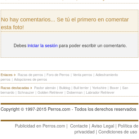
No hay comentarios... Se tú el primero en comentar
esta foto!
Debes
iniciar la sesión
para poder escribir un comentario.
Enlaces
Razas de perros
|
Foro de Perros
|
Venta perros
|
Adiestramiento
perros
|
Adopciones de perros
Razas destacadas
Pastor alemán
|
Bulldog
|
Bull terrier
|
Yorkshire
|
Boxer
|
San
bernardo
|
Schnauzer
|
Golden Retriever
|
Doberman
|
Labrador Retriever
Copyright © 1997-2015 Perros.com - Todos los derechos reservados
Publicidad en Perros.com
|
Contacte
|
Aviso Legal
|
Política de
privacidad
|
Condiciones de uso