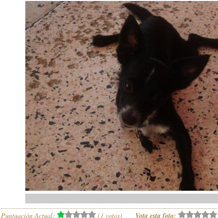
Puntuación Actual:
(
1
votos)
Vota esta foto: